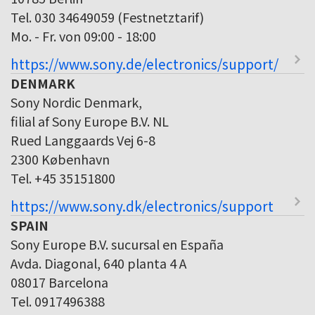
Tel. 030 34649059 (Festnetztarif)
Mo. - Fr. von 09:00 - 18:00
https://www.sony.de/electronics/support/
DENMARK
Sony Nordic Denmark,
filial af Sony Europe B.V. NL
Rued Langgaards Vej 6-8
2300 København
Tel. +45 35151800
https://www.sony.dk/electronics/support
SPAIN
Sony Europe B.V. sucursal en España
Avda. Diagonal, 640 planta 4 A
08017 Barcelona
Tel. 0917496388