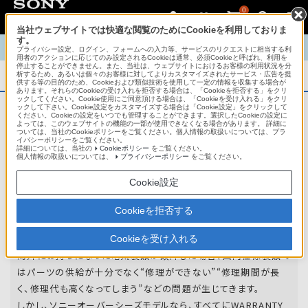
0
当社ウェブサイトでは快適な閲覧のためにCookieを利用しておりま
す。
TOP
商品概要
商品情報
English
中文
プライバシー設定、ログイン、フォームへの入力等、サービスのリクエストに相当する利
用者のアクションに応じてのみ設定されるCookieは通常、必須Cookieと呼ばれ、利用を
停止することができません。また、当社は、ウェブサイトにおけるお客様の利用状況を分
析するため、あるいは個々のお客様に対してよりカスタマイズされたサービス・広告を提
商品概要
供する等の目的のため、Cookieおよび類似技術を使用して一定の情報を収集する場合が
あります。それらのCookieの受け入れを拒否する場合は、「Cookieを拒否する」をクリ
ックしてください。Cookie使用にご同意頂ける場合は、「Cookieを受け入れる」をクリ
ックして下さい。Cookie設定をカスタマイズする場合は「Cookie設定」をクリックして
ください。Cookieの設定をいつでも管理することができます。選択したCookieの設定に
アフターサービス
よっては、このウェブサイトの機能の一部が使用できなくなる場合があります。 詳細に
ついては、当社のCookieポリシーをご覧ください。個人情報の取扱いについては、プラ
イバシーポリシーをご覧ください。
詳細については、当社の
Cookieポリシー
をご覧ください。
オーバーシーズモデルは、いろいろな国
個人情報の取扱いについては、
プライバシーポリシー
をご覧ください。
や
地域で共通の保証を実施しています。
Cookie設定
世界47の国や地域で共通の保証サービスを実施し
Cookieを拒否する
ています。
Cookieを受け入れる
海外にお持ちになった電気製品が故障した場合、国内仕様製品で
はパーツの供給が十分でなく“修理ができない”“修理期間が長
く、修理代も高くなってしまう”などの問題が生じてきます。
しかし、ソニーオーバーシーズモデルなら、すべてにWARRANTY