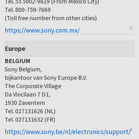
Tel. 55 5002-9819 (From Mexico City)
Tel. 800-759-7669
(Toll free number from other cities)
https://www.sony.com.mx/
Europe
BELGIUM
Sony Belgium,
bijkantoor van Sony Europe B.V.
The Corporate Village
Da Vincilaan 7 D1,
1930 Zaventem
Tel. 027131626 (NL)
Tel. 027131632 (FR)
https://www.sony.be/nl/electronics/support/