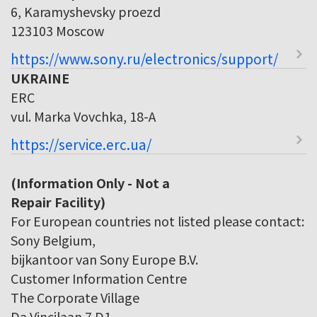
6, Karamyshevsky proezd
123103 Moscow
https://www.sony.ru/electronics/support/
UKRAINE
ERC
vul. Marka Vovchka, 18-A
https://service.erc.ua/
(Information Only - Not a
Repair Facility)
For European countries not listed please contact:
Sony Belgium,
bijkantoor van Sony Europe B.V.
Customer Information Centre
The Corporate Village
Da Vincilaan 7 D1,