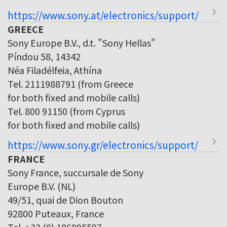
https://www.sony.at/electronics/support/
GREECE
Sony Europe B.V., d.t. "Sony Hellas"
Píndou 58, 14342
Néa Filadélfeia, Athína
Tel. 2111988791 (from Greece
for both fixed and mobile calls)
Tel. 800 91150 (from Cyprus
for both fixed and mobile calls)
https://www.sony.gr/electronics/support/
FRANCE
Sony France, succursale de Sony
Europe B.V. (NL)
49/51, quai de Dion Bouton
92800 Puteaux, France
Tel. +33 (0) 186995597