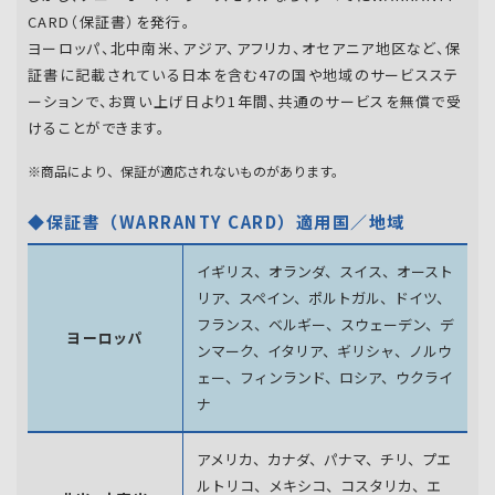
CARD（保証書）を発行。
ヨーロッパ、北中南米、アジア、アフリカ、オセアニア地区など、保
証書に記載されている日本を含む47の国や地域のサービスステ
ーションで、お買い上げ日より1年間、共通のサービスを無償で受
けることができます。
※商品により、保証が適応されないものがあります。
◆保証書（WARRANTY CARD）適用国／地域
イギリス、オランダ、スイス、オースト
リア、スペイン、
ポルトガル、ドイツ、
フランス、ベルギー、スウェーデン、
デ
ヨーロッパ
ンマーク、イタリア、ギリシャ、ノルウ
ェー、フィンランド、
ロシア、ウクライ
ナ
アメリカ、カナダ、パナマ、チリ、プエ
ルトリコ、メキシコ、
コスタリカ、エ