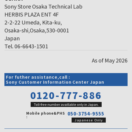
Sony Store Osaka Technical Lab
HERBIS PLAZA ENT 4F
2-2-22 Umeda, Kita-ku,
Osaka-shi,Osaka,530-0001
Japan
Tel. 06-6643-1501
As of May 2026
For futher assistance,call :
Sony Customer Information Center Japan
0120-777-886
Toll-free number availlable only in Japan.
Mobile phone&PHS
050-3754-9555
:
Japanese Only