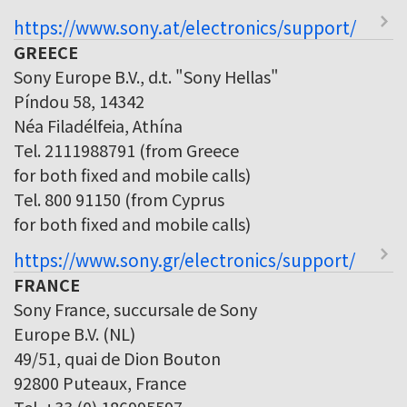
https://www.sony.at/electronics/support/
GREECE
Sony Europe B.V., d.t. "Sony Hellas"
Píndou 58, 14342
Néa Filadélfeia, Athína
Tel. 2111988791 (from Greece
for both fixed and mobile calls)
Tel. 800 91150 (from Cyprus
for both fixed and mobile calls)
https://www.sony.gr/electronics/support/
FRANCE
Sony France, succursale de Sony
Europe B.V. (NL)
49/51, quai de Dion Bouton
92800 Puteaux, France
Tel. +33 (0) 186995597