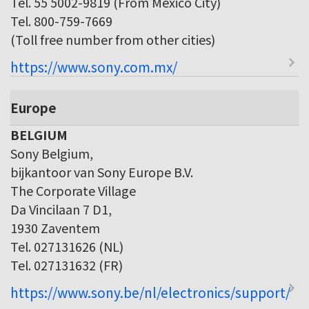
Tel. 55 5002-9819 (From Mexico City)
Tel. 800-759-7669
(Toll free number from other cities)
https://www.sony.com.mx/
Europe
BELGIUM
Sony Belgium,
bijkantoor van Sony Europe B.V.
The Corporate Village
Da Vincilaan 7 D1,
1930 Zaventem
Tel. 027131626 (NL)
Tel. 027131632 (FR)
https://www.sony.be/nl/electronics/support/