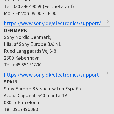
Tel. 030 34649059 (Festnetztarif)
Mo. - Fr. von 09:00 - 18:00
https://www.sony.de/electronics/support/
DENMARK
Sony Nordic Denmark,
filial af Sony Europe B.V. NL
Rued Langgaards Vej 6-8
2300 København
Tel. +45 35151800
https://www.sony.dk/electronics/support
SPAIN
Sony Europe B.V. sucursal en España
Avda. Diagonal, 640 planta 4 A
08017 Barcelona
Tel. 0917496388