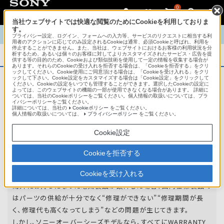
0
当社ウェブサイトでは快適な閲覧のためにCookieを利用しておりま
す。
TOP
商品概要
商品情報
English
中文
プライバシー設定、ログイン、フォームへの入力等、サービスのリクエストに相当する利
用者のアクションに応じてのみ設定されるCookieは通常、必須Cookieと呼ばれ、利用を
停止することができません。また、当社は、ウェブサイトにおけるお客様の利用状況を分
析するため、あるいは個々のお客様に対してよりカスタマイズされたサービス・広告を提
商品概要
供する等の目的のため、Cookieおよび類似技術を使用して一定の情報を収集する場合が
あります。それらのCookieの受け入れを拒否する場合は、「Cookieを拒否する」をクリ
ックしてください。Cookie使用にご同意頂ける場合は、「Cookieを受け入れる」をクリ
ックして下さい。Cookie設定をカスタマイズする場合は「Cookie設定」をクリックして
ください。Cookieの設定をいつでも管理することができます。選択したCookieの設定に
アフターサービス
よっては、このウェブサイトの機能の一部が使用できなくなる場合があります。 詳細に
ついては、当社のCookieポリシーをご覧ください。個人情報の取扱いについては、プラ
イバシーポリシーをご覧ください。
詳細については、当社の
Cookieポリシー
をご覧ください。
オーバーシーズモデルは、いろいろな国
個人情報の取扱いについては、
プライバシーポリシー
をご覧ください。
や
地域で共通の保証を実施しています。
Cookie設定
世界47の国や地域で共通の保証サービスを実施し
Cookieを拒否する
ています。
Cookieを受け入れる
海外にお持ちになった電気製品が故障した場合、国内仕様製品で
はパーツの供給が十分でなく“修理ができない”“修理期間が長
く、修理代も高くなってしまう”などの問題が生じてきます。
しかし、ソニーオーバーシーズモデルなら、すべてにWARRANTY