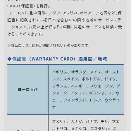
CARD（保証書）を発行。
ヨーロッパ、北中南米、アジア、アフリカ、オセアニア地区など、保
証書に記載されている日本を含む47の国や地域のサービスステ
ーションで、お買い上げ日より1年間、共通のサービスを無償で受
けることができます。
※商品により、保証が適応されないものがあります。
◆保証書（WARRANTY CARD）適用国／地域
イギリス、オランダ、スイス、オースト
リア、スペイン、
ポルトガル、ドイツ、
フランス、ベルギー、スウェーデン、
デ
ヨーロッパ
ンマーク、イタリア、ギリシャ、ノルウ
ェー、フィンランド、
ロシア、ウクライ
ナ
アメリカ、カナダ、パナマ、チリ、プエ
ルトリコ、メキシコ、
コスタリカ、エ