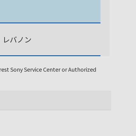
、レバノン
arest Sony Service Center or Authorized