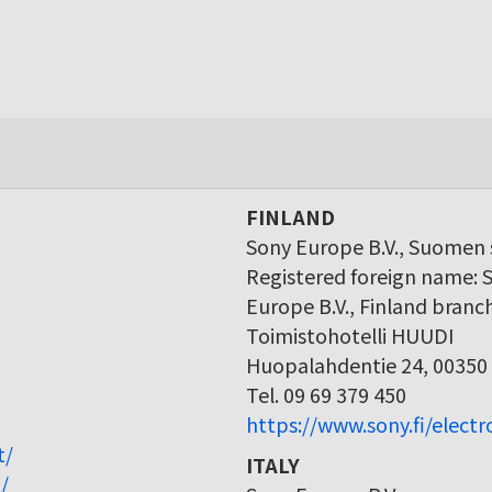
FINLAND
Sony Europe B.V., Suomen s
Registered foreign name: 
Europe B.V., Finland branc
Toimistohotelli HUUDI
Huopalahdentie 24, 00350 
Tel. 09 69 379 450
https://www.sony.fi/elect
t/
ITALY
/