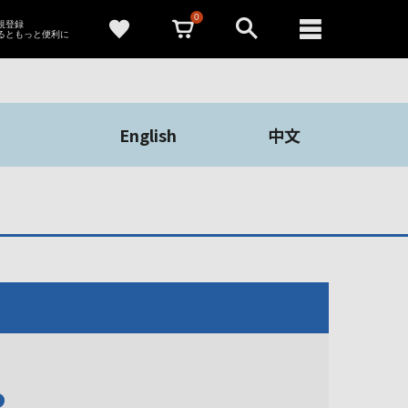
0
新規登録
るともっと便利に
English
中文
や