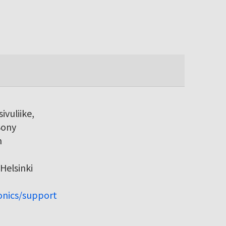
ivuliike,
Sony
h
Helsinki
ronics/support