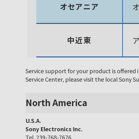
オセアニア
中近東
Service support for your product is offered 
Service Center, please visit the local Sony 
North America
U.S.A.
Sony Electronics Inc.
Tel. 239-768-7676