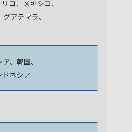
トリコ、メキシコ、
、グアテマラ、
シア、韓国、
ンドネシア