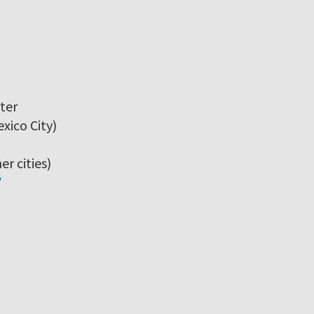
ter
xico City)
r cities)
/