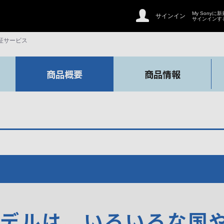
My Sonyに
サインイン
サインインす
証サービス
商品概要
商品情報
モデルは、いろいろな国