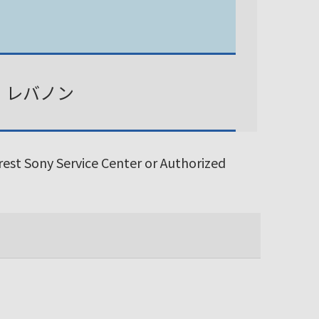
、レバノン
arest Sony Service Center or Authorized