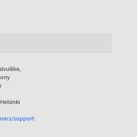
ivuliike,
Sony
h
Helsinki
ronics/support