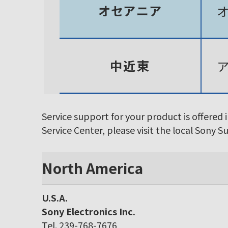
オセアニア
中近東
Service support for your product is offered 
Service Center, please visit the local Sony 
North America
U.S.A.
Sony Electronics Inc.
Tel. 239-768-7676