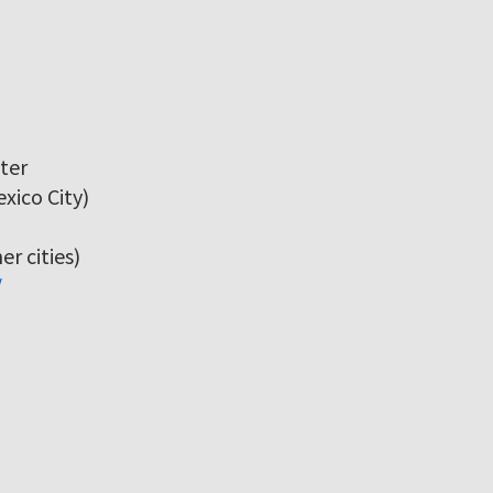
ter
xico City)
r cities)
/