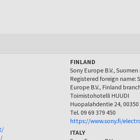
FINLAND
Sony Europe B.V., Suomen s
Registered foreign name: 
Europe B.V., Finland branc
Toimistohotelli HUUDI
Huopalahdentie 24, 00350 
Tel. 09 69 379 450
https://www.sony.fi/elect
t/
ITALY
/