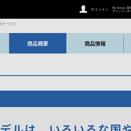
My Sonyに
サインイン
サインインす
証サービス
商品概要
商品情報
モデルは、いろいろな国