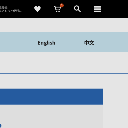
0
新規登録
るともっと便利に
English
中文
や