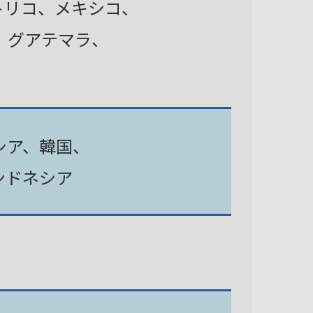
トリコ、メキシコ、
、グアテマラ、
シア、韓国、
ンドネシア