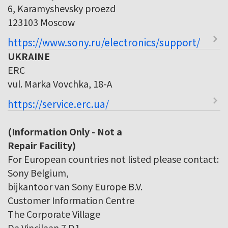
6, Karamyshevsky proezd
123103 Moscow
https://www.sony.ru/electronics/support/
UKRAINE
ERC
vul. Marka Vovchka, 18-A
https://service.erc.ua/
(Information Only - Not a
Repair Facility)
For European countries not listed please contact:
Sony Belgium,
bijkantoor van Sony Europe B.V.
Customer Information Centre
The Corporate Village
Da Vincilaan 7 D1,