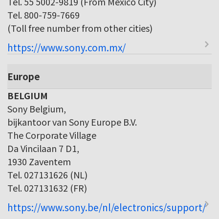
Tel. 55 5002-9819 (From Mexico City)
Tel. 800-759-7669
(Toll free number from other cities)
https://www.sony.com.mx/
Europe
BELGIUM
Sony Belgium,
bijkantoor van Sony Europe B.V.
The Corporate Village
Da Vincilaan 7 D1,
1930 Zaventem
Tel. 027131626 (NL)
Tel. 027131632 (FR)
https://www.sony.be/nl/electronics/support/