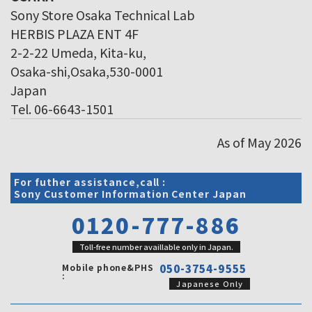
Sony Store Osaka Technical Lab
HERBIS PLAZA ENT 4F
2-2-22 Umeda, Kita-ku,
Osaka-shi,Osaka,530-0001
Japan
Tel. 06-6643-1501
As of May 2026
For futher assistance,call :
Sony Customer Information Center Japan
0120-777-886
Toll-free number availlable only in Japan.
Mobile phone&PHS
050-3754-9555
:
Japanese Only