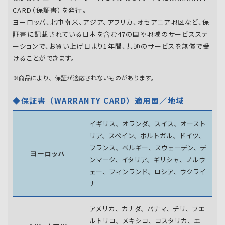
CARD（保証書）を発行。
ヨーロッパ、北中南米、アジア、アフリカ、オセアニア地区など、保
証書に記載されている日本を含む47の国や地域のサービスステ
ーションで、お買い上げ日より1年間、共通のサービスを無償で受
けることができます。
※商品により、保証が適応されないものがあります。
◆保証書（WARRANTY CARD）適用国／地域
イギリス、オランダ、スイス、オースト
リア、スペイン、
ポルトガル、ドイツ、
フランス、ベルギー、スウェーデン、
デ
ヨーロッパ
ンマーク、イタリア、ギリシャ、ノルウ
ェー、フィンランド、
ロシア、ウクライ
ナ
アメリカ、カナダ、パナマ、チリ、プエ
ルトリコ、メキシコ、
コスタリカ、エ