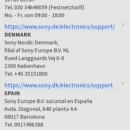
Tel. 030 34649059 (Festnetztarif)
Mo. - Fr. von 09:00 - 18:00
https://www.sony.de/electronics/support/
DENMARK
Sony Nordic Denmark,
filial af Sony Europe B.V. NL
Rued Langgaards Vej 6-8
2300 København
Tel. +45 35151800
https://www.sony.dk/electronics/support
SPAIN
Sony Europe B.V. sucursal en España
Avda. Diagonal, 640 planta 4 A
08017 Barcelona
Tel. 0917496388