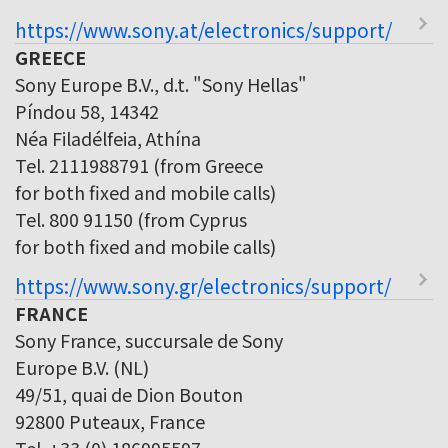
https://www.sony.at/electronics/support/
GREECE
Sony Europe B.V., d.t. "Sony Hellas"
Píndou 58, 14342
Néa Filadélfeia, Athína
Tel. 2111988791 (from Greece
for both fixed and mobile calls)
Tel. 800 91150 (from Cyprus
for both fixed and mobile calls)
https://www.sony.gr/electronics/support/
FRANCE
Sony France, succursale de Sony
Europe B.V. (NL)
49/51, quai de Dion Bouton
92800 Puteaux, France
Tel. +33 (0) 186995597