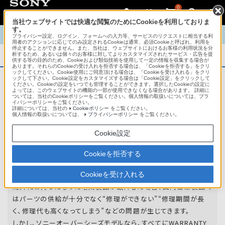
0
当社ウェブサイトでは快適な閲覧のためにCookieを利用しておりま
す。
TOP
商品概要
商品情報
English
中文
プライバシー設定、ログイン、フォームへの入力等、サービスのリクエストに相当する利
用者のアクションに応じてのみ設定されるCookieは通常、必須Cookieと呼ばれ、利用を
停止することができません。また、当社は、ウェブサイトにおけるお客様の利用状況を分
析するため、あるいは個々のお客様に対してよりカスタマイズされたサービス・広告を提
商品概要
供する等の目的のため、Cookieおよび類似技術を使用して一定の情報を収集する場合が
あります。それらのCookieの受け入れを拒否する場合は、「Cookieを拒否する」をクリ
ックしてください。Cookie使用にご同意頂ける場合は、「Cookieを受け入れる」をクリ
ックして下さい。Cookie設定をカスタマイズする場合は「Cookie設定」をクリックして
ください。Cookieの設定をいつでも管理することができます。選択したCookieの設定に
アフターサービス
よっては、このウェブサイトの機能の一部が使用できなくなる場合があります。 詳細に
ついては、当社のCookieポリシーをご覧ください。個人情報の取扱いについては、プラ
イバシーポリシーをご覧ください。
詳細については、当社の
Cookieポリシー
をご覧ください。
オーバーシーズモデルは、いろいろな国
個人情報の取扱いについては、
プライバシーポリシー
をご覧ください。
や
地域で共通の保証を実施しています。
Cookie設定
世界47の国や地域で共通の保証サービスを実施し
Cookieを拒否する
ています。
Cookieを受け入れる
海外にお持ちになった電気製品が故障した場合、国内仕様製品で
はパーツの供給が十分でなく“修理ができない”“修理期間が長
く、修理代も高くなってしまう”などの問題が生じてきます。
しかし、ソニーオーバーシーズモデルなら、すべてにWARRANTY