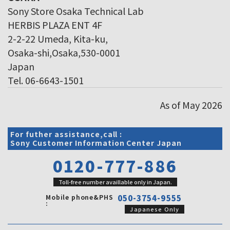
Sony Store Osaka Technical Lab
HERBIS PLAZA ENT 4F
2-2-22 Umeda, Kita-ku,
Osaka-shi,Osaka,530-0001
Japan
Tel. 06-6643-1501
As of May 2026
For futher assistance,call :
Sony Customer Information Center Japan
0120-777-886
Toll-free number availlable only in Japan.
Mobile phone&PHS
050-3754-9555
:
Japanese Only