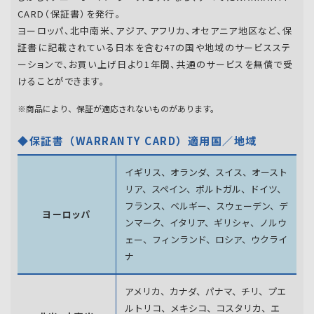
CARD（保証書）を発行。
ヨーロッパ、北中南米、アジア、アフリカ、オセアニア地区など、保
証書に記載されている日本を含む47の国や地域のサービスステ
ーションで、お買い上げ日より1年間、共通のサービスを無償で受
けることができます。
※商品により、保証が適応されないものがあります。
◆保証書（WARRANTY CARD）適用国／地域
イギリス、オランダ、スイス、オースト
リア、スペイン、
ポルトガル、ドイツ、
フランス、ベルギー、スウェーデン、
デ
ヨーロッパ
ンマーク、イタリア、ギリシャ、ノルウ
ェー、フィンランド、
ロシア、ウクライ
ナ
アメリカ、カナダ、パナマ、チリ、プエ
ルトリコ、メキシコ、
コスタリカ、エ