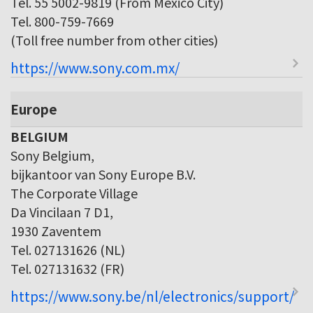
Tel. 55 5002-9819 (From Mexico City)
Tel. 800-759-7669
(Toll free number from other cities)
https://www.sony.com.mx/
Europe
BELGIUM
Sony Belgium,
bijkantoor van Sony Europe B.V.
The Corporate Village
Da Vincilaan 7 D1,
1930 Zaventem
Tel. 027131626 (NL)
Tel. 027131632 (FR)
https://www.sony.be/nl/electronics/support/