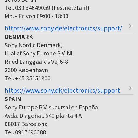
Tel. 030 34649059 (Festnetztarif)
Mo. - Fr. von 09:00 - 18:00
https://www.sony.de/electronics/support/
DENMARK
Sony Nordic Denmark,
filial af Sony Europe B.V. NL
Rued Langgaards Vej 6-8
2300 København
Tel. +45 35151800
https://www.sony.dk/electronics/support
SPAIN
Sony Europe B.V. sucursal en España
Avda. Diagonal, 640 planta 4 A
08017 Barcelona
Tel. 0917496388