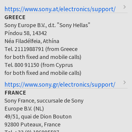
https://www.sony.at/electronics/support/
GREECE
Sony Europe B.V., d.t. "Sony Hellas"
Píndou 58, 14342
Néa Filadélfeia, Athína
Tel. 2111988791 (from Greece
for both fixed and mobile calls)
Tel. 800 91150 (from Cyprus
for both fixed and mobile calls)
https://www.sony.gr/electronics/support/
FRANCE
Sony France, succursale de Sony
Europe B.V. (NL)
49/51, quai de Dion Bouton
92800 Puteaux, France
Tel. +33 (0) 186995597