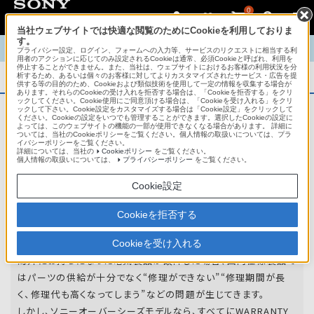
0
当社ウェブサイトでは快適な閲覧のためにCookieを利用しておりま
す。
TOP
商品概要
商品情報
English
中文
プライバシー設定、ログイン、フォームへの入力等、サービスのリクエストに相当する利
用者のアクションに応じてのみ設定されるCookieは通常、必須Cookieと呼ばれ、利用を
停止することができません。また、当社は、ウェブサイトにおけるお客様の利用状況を分
析するため、あるいは個々のお客様に対してよりカスタマイズされたサービス・広告を提
商品概要
供する等の目的のため、Cookieおよび類似技術を使用して一定の情報を収集する場合が
あります。それらのCookieの受け入れを拒否する場合は、「Cookieを拒否する」をクリ
ックしてください。Cookie使用にご同意頂ける場合は、「Cookieを受け入れる」をクリ
ックして下さい。Cookie設定をカスタマイズする場合は「Cookie設定」をクリックして
ください。Cookieの設定をいつでも管理することができます。選択したCookieの設定に
アフターサービス
よっては、このウェブサイトの機能の一部が使用できなくなる場合があります。 詳細に
ついては、当社のCookieポリシーをご覧ください。個人情報の取扱いについては、プラ
イバシーポリシーをご覧ください。
詳細については、当社の
Cookieポリシー
をご覧ください。
オーバーシーズモデルは、いろいろな国
個人情報の取扱いについては、
プライバシーポリシー
をご覧ください。
や
地域で共通の保証を実施しています。
Cookie設定
世界47の国や地域で共通の保証サービスを実施し
Cookieを拒否する
ています。
Cookieを受け入れる
海外にお持ちになった電気製品が故障した場合、国内仕様製品で
はパーツの供給が十分でなく“修理ができない”“修理期間が長
く、修理代も高くなってしまう”などの問題が生じてきます。
しかし、ソニーオーバーシーズモデルなら、すべてにWARRANTY