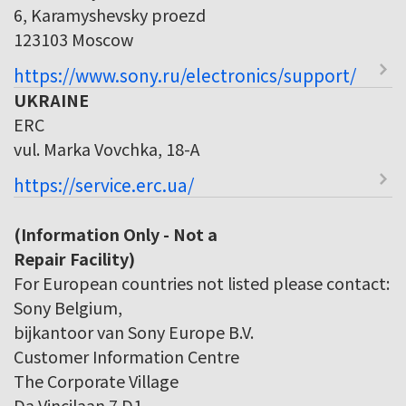
6, Karamyshevsky proezd
123103 Moscow
https://www.sony.ru/electronics/support/
UKRAINE
ERC
vul. Marka Vovchka, 18-A
https://service.erc.ua/
(Information Only - Not a
Repair Facility)
For European countries not listed please contact:
Sony Belgium,
bijkantoor van Sony Europe B.V.
Customer Information Centre
The Corporate Village
Da Vincilaan 7 D1,