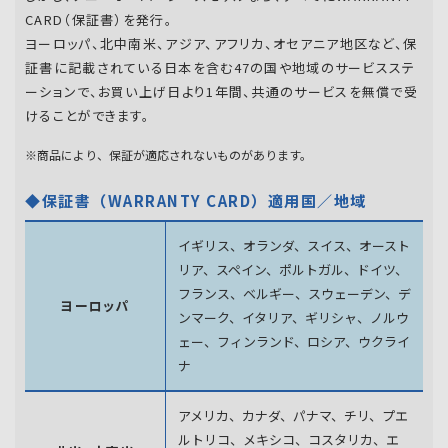
CARD（保証書）を発行。
ヨーロッパ、北中南米、アジア、アフリカ、オセアニア地区など、保
証書に記載されている日本を含む47の国や地域のサービスステ
ーションで、お買い上げ日より1年間、共通のサービスを無償で受
けることができます。
※商品により、保証が適応されないものがあります。
◆保証書（WARRANTY CARD）適用国／地域
イギリス、オランダ、スイス、オースト
リア、スペイン、
ポルトガル、ドイツ、
フランス、ベルギー、スウェーデン、
デ
ヨーロッパ
ンマーク、イタリア、ギリシャ、ノルウ
ェー、フィンランド、
ロシア、ウクライ
ナ
アメリカ、カナダ、パナマ、チリ、プエ
ルトリコ、メキシコ、
コスタリカ、エ