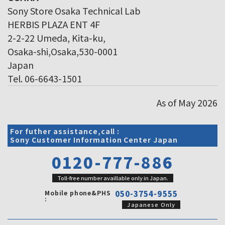
Sony Store Osaka Technical Lab
HERBIS PLAZA ENT 4F
2-2-22 Umeda, Kita-ku,
Osaka-shi,Osaka,530-0001
Japan
Tel. 06-6643-1501
As of May 2026
For futher assistance,call :
Sony Customer Information Center Japan
0120-777-886
Toll-free number availlable only in Japan.
Mobile phone&PHS
050-3754-9555
:
Japanese Only