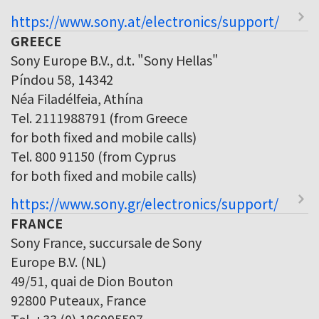
https://www.sony.at/electronics/support/
GREECE
Sony Europe B.V., d.t. "Sony Hellas"
Píndou 58, 14342
Néa Filadélfeia, Athína
Tel. 2111988791 (from Greece
for both fixed and mobile calls)
Tel. 800 91150 (from Cyprus
for both fixed and mobile calls)
https://www.sony.gr/electronics/support/
FRANCE
Sony France, succursale de Sony
Europe B.V. (NL)
49/51, quai de Dion Bouton
92800 Puteaux, France
Tel. +33 (0) 186995597