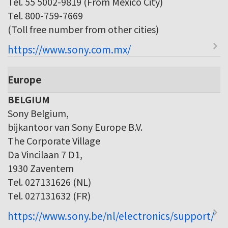
Tel. 55 5002-9819 (From Mexico City)
Tel. 800-759-7669
(Toll free number from other cities)
https://www.sony.com.mx/
Europe
BELGIUM
Sony Belgium,
bijkantoor van Sony Europe B.V.
The Corporate Village
Da Vincilaan 7 D1,
1930 Zaventem
Tel. 027131626 (NL)
Tel. 027131632 (FR)
https://www.sony.be/nl/electronics/support/