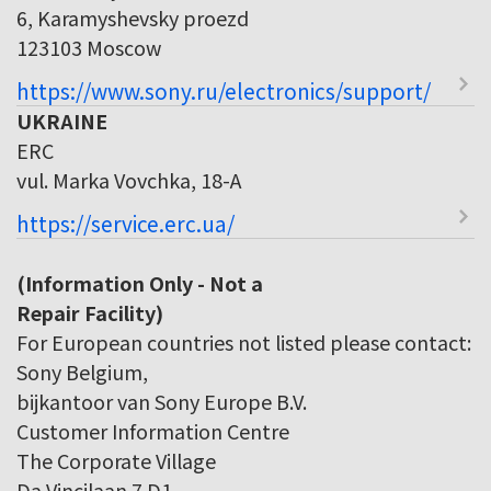
6, Karamyshevsky proezd
123103 Moscow
https://www.sony.ru/electronics/support/
UKRAINE
ERC
vul. Marka Vovchka, 18-A
https://service.erc.ua/
(Information Only - Not a
Repair Facility)
For European countries not listed please contact:
Sony Belgium,
bijkantoor van Sony Europe B.V.
Customer Information Centre
The Corporate Village
Da Vincilaan 7 D1,