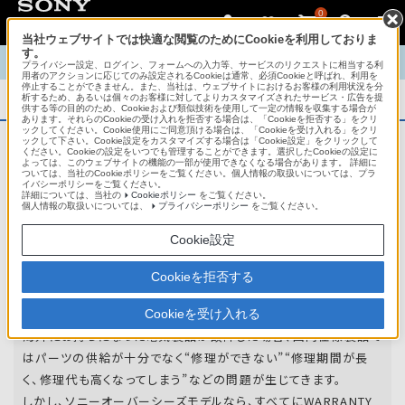
0
当社ウェブサイトでは快適な閲覧のためにCookieを利用しておりま
す。
TOP
商品概要
商品情報
English
中文
プライバシー設定、ログイン、フォームへの入力等、サービスのリクエストに相当する利
用者のアクションに応じてのみ設定されるCookieは通常、必須Cookieと呼ばれ、利用を
停止することができません。また、当社は、ウェブサイトにおけるお客様の利用状況を分
析するため、あるいは個々のお客様に対してよりカスタマイズされたサービス・広告を提
商品概要
供する等の目的のため、Cookieおよび類似技術を使用して一定の情報を収集する場合が
あります。それらのCookieの受け入れを拒否する場合は、「Cookieを拒否する」をクリ
ックしてください。Cookie使用にご同意頂ける場合は、「Cookieを受け入れる」をクリ
ックして下さい。Cookie設定をカスタマイズする場合は「Cookie設定」をクリックして
ください。Cookieの設定をいつでも管理することができます。選択したCookieの設定に
アフターサービス
よっては、このウェブサイトの機能の一部が使用できなくなる場合があります。 詳細に
ついては、当社のCookieポリシーをご覧ください。個人情報の取扱いについては、プラ
イバシーポリシーをご覧ください。
詳細については、当社の
Cookieポリシー
をご覧ください。
オーバーシーズモデルは、いろいろな国
個人情報の取扱いについては、
プライバシーポリシー
をご覧ください。
や
地域で共通の保証を実施しています。
Cookie設定
世界47の国や地域で共通の保証サービスを実施し
Cookieを拒否する
ています。
Cookieを受け入れる
海外にお持ちになった電気製品が故障した場合、国内仕様製品で
はパーツの供給が十分でなく“修理ができない”“修理期間が長
く、修理代も高くなってしまう”などの問題が生じてきます。
しかし、ソニーオーバーシーズモデルなら、すべてにWARRANTY