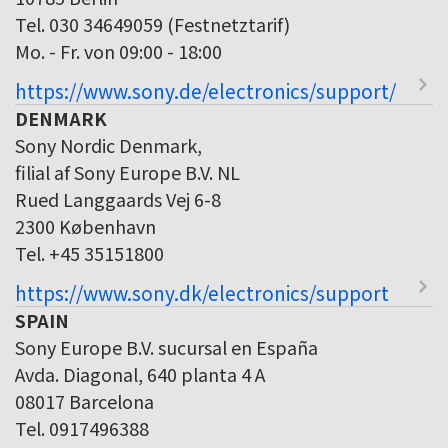
Tel. 030 34649059 (Festnetztarif)
Mo. - Fr. von 09:00 - 18:00
https://www.sony.de/electronics/support/
DENMARK
Sony Nordic Denmark,
filial af Sony Europe B.V. NL
Rued Langgaards Vej 6-8
2300 København
Tel. +45 35151800
https://www.sony.dk/electronics/support
SPAIN
Sony Europe B.V. sucursal en España
Avda. Diagonal, 640 planta 4 A
08017 Barcelona
Tel. 0917496388