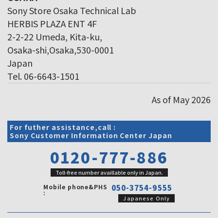
Sony Store Osaka Technical Lab
HERBIS PLAZA ENT 4F
2-2-22 Umeda, Kita-ku,
Osaka-shi,Osaka,530-0001
Japan
Tel. 06-6643-1501
As of May 2026
For futher assistance,call :
Sony Customer Information Center Japan
0120-777-886
Toll-free number availlable only in Japan.
Mobile phone&PHS
050-3754-9555
:
Japanese Only