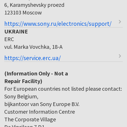
6, Karamyshevsky proezd
123103 Moscow
https://www.sony.ru/electronics/support/
UKRAINE
ERC
vul. Marka Vovchka, 18-A
https://service.erc.ua/
(Information Only - Not a
Repair Facility)
For European countries not listed please contact:
Sony Belgium,
bijkantoor van Sony Europe B.V.
Customer Information Centre
The Corporate Village
Da Vincilaan 7 D1,