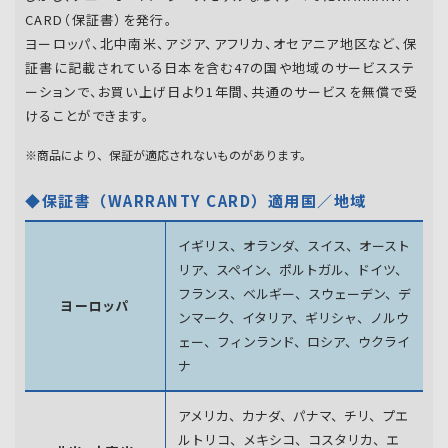
CARD（保証書）を発行。
ヨーロッパ、北中南米、アジア、アフリカ、オセアニア地区など、保
証書に記載されている日本を含む47の国や地域のサービスステ
ーションで、お買い上げ日より1年間、共通のサービスを無償で受
けることができます。
※商品により、保証が適応されないものがあります。
◆保証書（WARRANTY CARD）適用国／地域
イギリス、オランダ、スイス、オースト
リア、スペイン、
ポルトガル、ドイツ、
フランス、ベルギー、スウェーデン、
デ
ヨーロッパ
ンマーク、イタリア、ギリシャ、ノルウ
ェー、フィンランド、
ロシア、ウクライ
ナ
アメリカ、カナダ、パナマ、チリ、プエ
ルトリコ、メキシコ、
コスタリカ、エ