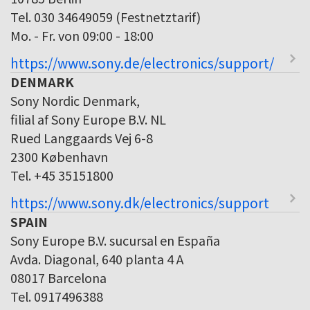
Tel. 030 34649059 (Festnetztarif)
Mo. - Fr. von 09:00 - 18:00
https://www.sony.de/electronics/support/
DENMARK
Sony Nordic Denmark,
filial af Sony Europe B.V. NL
Rued Langgaards Vej 6-8
2300 København
Tel. +45 35151800
https://www.sony.dk/electronics/support
SPAIN
Sony Europe B.V. sucursal en España
Avda. Diagonal, 640 planta 4 A
08017 Barcelona
Tel. 0917496388