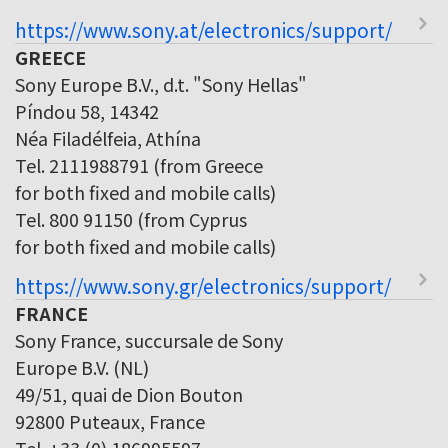
https://www.sony.at/electronics/support/
GREECE
Sony Europe B.V., d.t. "Sony Hellas"
Píndou 58, 14342
Néa Filadélfeia, Athína
Tel. 2111988791 (from Greece
for both fixed and mobile calls)
Tel. 800 91150 (from Cyprus
for both fixed and mobile calls)
https://www.sony.gr/electronics/support/
FRANCE
Sony France, succursale de Sony
Europe B.V. (NL)
49/51, quai de Dion Bouton
92800 Puteaux, France
Tel. +33 (0) 186995597