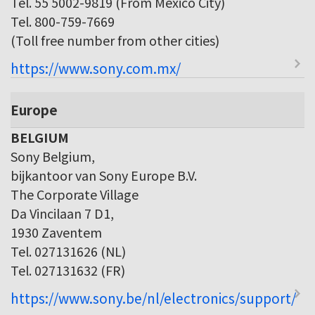
Tel. 55 5002-9819 (From Mexico City)
Tel. 800-759-7669
(Toll free number from other cities)
https://www.sony.com.mx/
Europe
BELGIUM
Sony Belgium,
bijkantoor van Sony Europe B.V.
The Corporate Village
Da Vincilaan 7 D1,
1930 Zaventem
Tel. 027131626 (NL)
Tel. 027131632 (FR)
https://www.sony.be/nl/electronics/support/