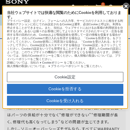
0
当社ウェブサイトでは快適な閲覧のためにCookieを利用しておりま
す。
TOP
商品概要
商品情報
English
中文
プライバシー設定、ログイン、フォームへの入力等、サービスのリクエストに相当する利
用者のアクションに応じてのみ設定されるCookieは通常、必須Cookieと呼ばれ、利用を
停止することができません。また、当社は、ウェブサイトにおけるお客様の利用状況を分
析するため、あるいは個々のお客様に対してよりカスタマイズされたサービス・広告を提
商品概要
供する等の目的のため、Cookieおよび類似技術を使用して一定の情報を収集する場合が
あります。それらのCookieの受け入れを拒否する場合は、「Cookieを拒否する」をクリ
ックしてください。Cookie使用にご同意頂ける場合は、「Cookieを受け入れる」をクリ
ックして下さい。Cookie設定をカスタマイズする場合は「Cookie設定」をクリックして
ください。Cookieの設定をいつでも管理することができます。選択したCookieの設定に
アフターサービス
よっては、このウェブサイトの機能の一部が使用できなくなる場合があります。 詳細に
ついては、当社のCookieポリシーをご覧ください。個人情報の取扱いについては、プラ
イバシーポリシーをご覧ください。
詳細については、当社の
Cookieポリシー
をご覧ください。
オーバーシーズモデルは、いろいろな国
個人情報の取扱いについては、
プライバシーポリシー
をご覧ください。
や
地域で共通の保証を実施しています。
Cookie設定
世界47の国や地域で共通の保証サービスを実施し
Cookieを拒否する
ています。
Cookieを受け入れる
海外にお持ちになった電気製品が故障した場合、国内仕様製品で
はパーツの供給が十分でなく“修理ができない”“修理期間が長
く、修理代も高くなってしまう”などの問題が生じてきます。
しかし、ソニーオーバーシーズモデルなら、すべてにWARRANTY