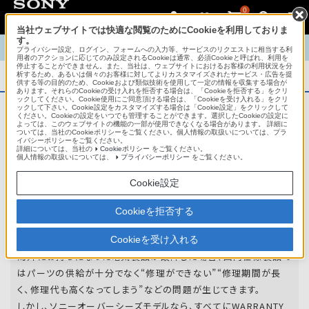
0
当社ウェブサイトでは快適な閲覧のためにCookieを利用しておりま
す。
TOP
商品概要
商品情報
English
中文
プライバシー設定、ログイン、フォームへの入力等、サービスのリクエストに相当する利
用者のアクションに応じてのみ設定されるCookieは通常、必須Cookieと呼ばれ、利用を
停止することができません。また、当社は、ウェブサイトにおけるお客様の利用状況を分
析するため、あるいは個々のお客様に対してよりカスタマイズされたサービス・広告を提
商品概要
供する等の目的のため、Cookieおよび類似技術を使用して一定の情報を収集する場合が
あります。それらのCookieの受け入れを拒否する場合は、「Cookieを拒否する」をクリ
ックしてください。Cookie使用にご同意頂ける場合は、「Cookieを受け入れる」をクリ
ックして下さい。Cookie設定をカスタマイズする場合は「Cookie設定」をクリックして
ください。Cookieの設定をいつでも管理することができます。選択したCookieの設定に
アフターサービス
よっては、このウェブサイトの機能の一部が使用できなくなる場合があります。 詳細に
ついては、当社のCookieポリシーをご覧ください。個人情報の取扱いについては、プラ
イバシーポリシーをご覧ください。
詳細については、当社の
Cookieポリシー
をご覧ください。
オーバーシーズモデルは、いろいろな国
個人情報の取扱いについては、
プライバシーポリシー
をご覧ください。
や
地域で共通の保証を実施しています。
Cookie設定
世界47の国や地域で共通の保証サービスを実施し
Cookieを拒否する
ています。
Cookieを受け入れる
海外にお持ちになった電気製品が故障した場合、国内仕様製品で
はパーツの供給が十分でなく“修理ができない”“修理期間が長
く、修理代も高くなってしまう”などの問題が生じてきます。
しかし、ソニーオーバーシーズモデルなら、すべてにWARRANTY