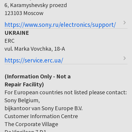
6, Karamyshevsky proezd
123103 Moscow
https://www.sony.ru/electronics/support/
UKRAINE
ERC
vul. Marka Vovchka, 18-A
https://service.erc.ua/
(Information Only - Not a
Repair Facility)
For European countries not listed please contact:
Sony Belgium,
bijkantoor van Sony Europe B.V.
Customer Information Centre
The Corporate Village
Da Vincilaan 7 D1,