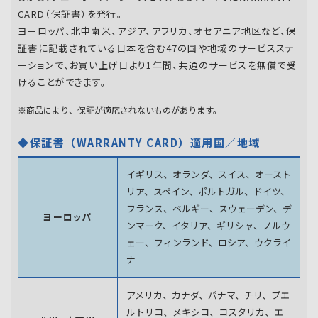
CARD（保証書）を発行。
ヨーロッパ、北中南米、アジア、アフリカ、オセアニア地区など、保
証書に記載されている日本を含む47の国や地域のサービスステ
ーションで、お買い上げ日より1年間、共通のサービスを無償で受
けることができます。
※商品により、保証が適応されないものがあります。
◆保証書（WARRANTY CARD）適用国／地域
イギリス、オランダ、スイス、オースト
リア、スペイン、
ポルトガル、ドイツ、
フランス、ベルギー、スウェーデン、
デ
ヨーロッパ
ンマーク、イタリア、ギリシャ、ノルウ
ェー、フィンランド、
ロシア、ウクライ
ナ
アメリカ、カナダ、パナマ、チリ、プエ
ルトリコ、メキシコ、
コスタリカ、エ