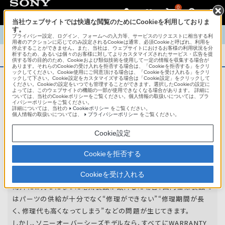
0
当社ウェブサイトでは快適な閲覧のためにCookieを利用しておりま
す。
TOP
商品概要
商品情報
English
中文
プライバシー設定、ログイン、フォームへの入力等、サービスのリクエストに相当する利
用者のアクションに応じてのみ設定されるCookieは通常、必須Cookieと呼ばれ、利用を
停止することができません。また、当社は、ウェブサイトにおけるお客様の利用状況を分
析するため、あるいは個々のお客様に対してよりカスタマイズされたサービス・広告を提
商品概要
供する等の目的のため、Cookieおよび類似技術を使用して一定の情報を収集する場合が
あります。それらのCookieの受け入れを拒否する場合は、「Cookieを拒否する」をクリ
ックしてください。Cookie使用にご同意頂ける場合は、「Cookieを受け入れる」をクリ
ックして下さい。Cookie設定をカスタマイズする場合は「Cookie設定」をクリックして
ください。Cookieの設定をいつでも管理することができます。選択したCookieの設定に
アフターサービス
よっては、このウェブサイトの機能の一部が使用できなくなる場合があります。 詳細に
ついては、当社のCookieポリシーをご覧ください。個人情報の取扱いについては、プラ
イバシーポリシーをご覧ください。
詳細については、当社の
Cookieポリシー
をご覧ください。
オーバーシーズモデルは、いろいろな国
個人情報の取扱いについては、
プライバシーポリシー
をご覧ください。
や
地域で共通の保証を実施しています。
Cookie設定
世界47の国や地域で共通の保証サービスを実施し
Cookieを拒否する
ています。
Cookieを受け入れる
海外にお持ちになった電気製品が故障した場合、国内仕様製品で
はパーツの供給が十分でなく“修理ができない”“修理期間が長
く、修理代も高くなってしまう”などの問題が生じてきます。
しかし、ソニーオーバーシーズモデルなら、すべてにWARRANTY