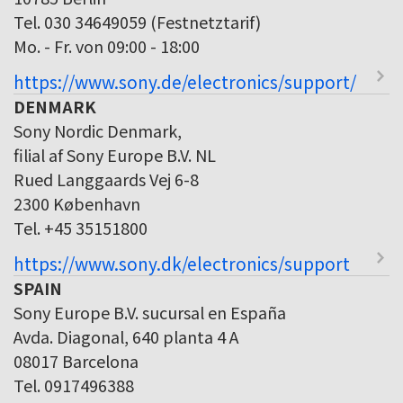
Tel. 030 34649059 (Festnetztarif)
Mo. - Fr. von 09:00 - 18:00
https://www.sony.de/electronics/support/
DENMARK
Sony Nordic Denmark,
filial af Sony Europe B.V. NL
Rued Langgaards Vej 6-8
2300 København
Tel. +45 35151800
https://www.sony.dk/electronics/support
SPAIN
Sony Europe B.V. sucursal en España
Avda. Diagonal, 640 planta 4 A
08017 Barcelona
Tel. 0917496388