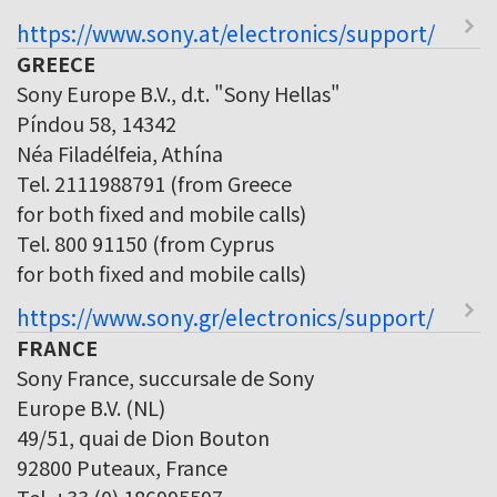
https://www.sony.at/electronics/support/
GREECE
Sony Europe B.V., d.t. "Sony Hellas"
Píndou 58, 14342
Néa Filadélfeia, Athína
Tel. 2111988791 (from Greece
for both fixed and mobile calls)
Tel. 800 91150 (from Cyprus
for both fixed and mobile calls)
https://www.sony.gr/electronics/support/
FRANCE
Sony France, succursale de Sony
Europe B.V. (NL)
49/51, quai de Dion Bouton
92800 Puteaux, France
Tel. +33 (0) 186995597