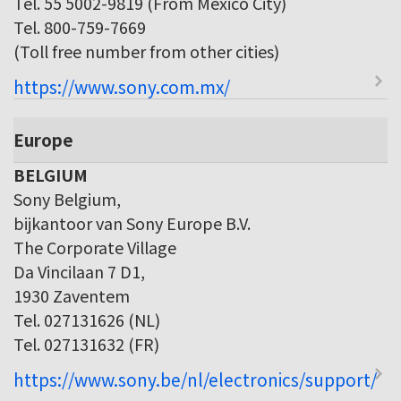
Tel. 55 5002-9819 (From Mexico City)
Tel. 800-759-7669
(Toll free number from other cities)
https://www.sony.com.mx/
Europe
BELGIUM
Sony Belgium,
bijkantoor van Sony Europe B.V.
The Corporate Village
Da Vincilaan 7 D1,
1930 Zaventem
Tel. 027131626 (NL)
Tel. 027131632 (FR)
https://www.sony.be/nl/electronics/support/