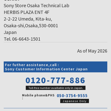
Sony Store Osaka Technical Lab
HERBIS PLAZA ENT 4F
2-2-22 Umeda, Kita-ku,
Osaka-shi,Osaka,530-0001
Japan
Tel. 06-6643-1501
As of May 2026
For futher assistance,call :
Sony Customer Information Center Japan
0120-777-886
Toll-free number availlable only in Japan.
Mobile phone&PHS
050-3754-9555
:
Japanese Only