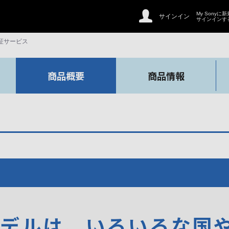
My Sonyに
サインイン
サインインす
証サービス
商品概要
商品情報
モデルは、いろいろな国