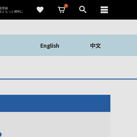
0
新規登録
るともっと便利に
English
中文
や