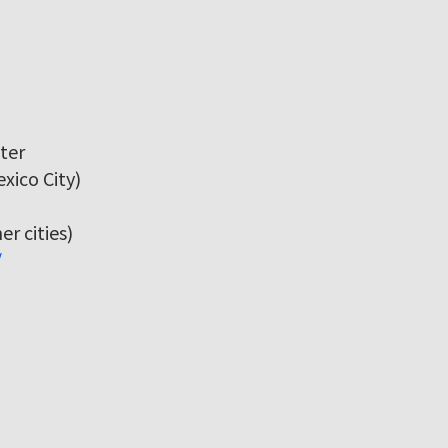
ter
xico City)
r cities)
/