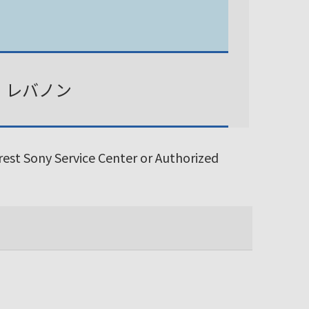
、レバノン
arest Sony Service Center or Authorized