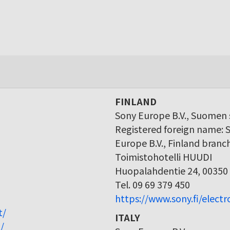
FINLAND
Sony Europe B.V., Suomen s
Registered foreign name: 
Europe B.V., Finland branc
Toimistohotelli HUUDI
Huopalahdentie 24, 00350 
Tel. 09 69 379 450
https://www.sony.fi/elect
t/
ITALY
/