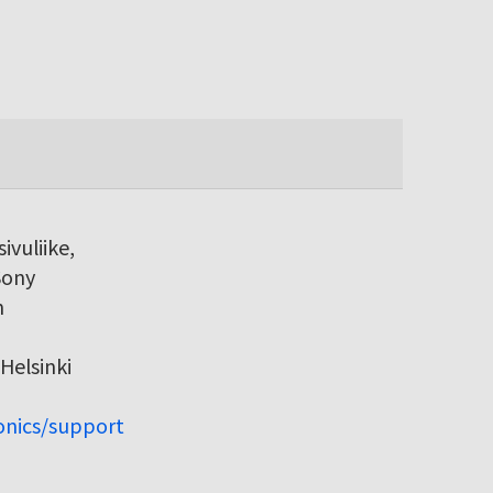
ivuliike,
Sony
h
Helsinki
ronics/support