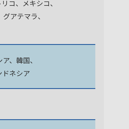
トリコ、メキシコ、
、グアテマラ、
シア、韓国、
ンドネシア