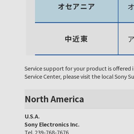
オセアニア
中近東
Service support for your product is offered 
Service Center, please visit the local Sony 
North America
U.S.A.
Sony Electronics Inc.
Tel. 239-768-7676