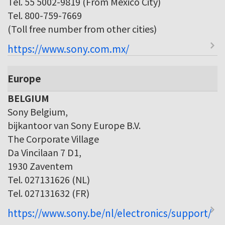
Tel. 55 5002-9819 (From Mexico City)
Tel. 800-759-7669
(Toll free number from other cities)
https://www.sony.com.mx/
Europe
BELGIUM
Sony Belgium,
bijkantoor van Sony Europe B.V.
The Corporate Village
Da Vincilaan 7 D1,
1930 Zaventem
Tel. 027131626 (NL)
Tel. 027131632 (FR)
https://www.sony.be/nl/electronics/support/