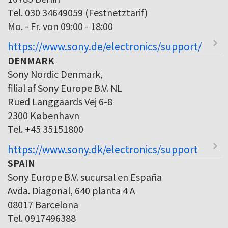
Tel. 030 34649059 (Festnetztarif)
Mo. - Fr. von 09:00 - 18:00
https://www.sony.de/electronics/support/
DENMARK
Sony Nordic Denmark,
filial af Sony Europe B.V. NL
Rued Langgaards Vej 6-8
2300 København
Tel. +45 35151800
https://www.sony.dk/electronics/support
SPAIN
Sony Europe B.V. sucursal en España
Avda. Diagonal, 640 planta 4 A
08017 Barcelona
Tel. 0917496388