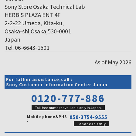
Sony Store Osaka Technical Lab
HERBIS PLAZA ENT 4F
2-2-22 Umeda, Kita-ku,
Osaka-shi,Osaka,530-0001
Japan
Tel. 06-6643-1501
As of May 2026
For futher assistance,call :
Sony Customer Information Center Japan
0120-777-886
Toll-free number availlable only in Japan.
Mobile phone&PHS
050-3754-9555
:
Japanese Only