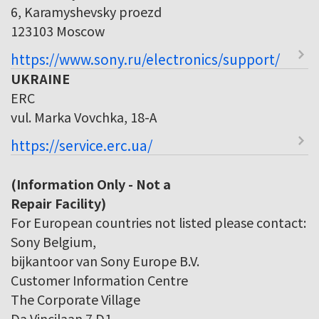
6, Karamyshevsky proezd
123103 Moscow
https://www.sony.ru/electronics/support/
UKRAINE
ERC
vul. Marka Vovchka, 18-A
https://service.erc.ua/
(Information Only - Not a
Repair Facility)
For European countries not listed please contact:
Sony Belgium,
bijkantoor van Sony Europe B.V.
Customer Information Centre
The Corporate Village
Da Vincilaan 7 D1,