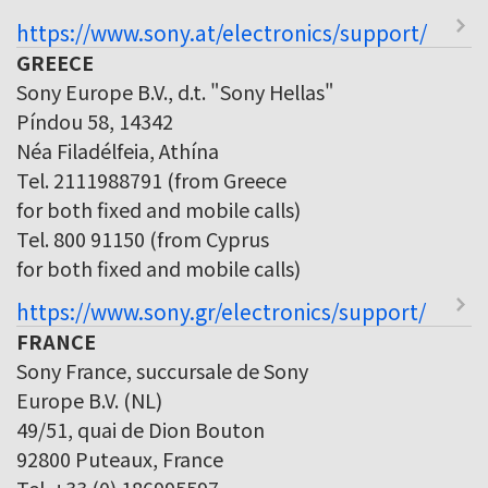
https://www.sony.at/electronics/support/
GREECE
Sony Europe B.V., d.t. "Sony Hellas"
Píndou 58, 14342
Néa Filadélfeia, Athína
Tel. 2111988791 (from Greece
for both fixed and mobile calls)
Tel. 800 91150 (from Cyprus
for both fixed and mobile calls)
https://www.sony.gr/electronics/support/
FRANCE
Sony France, succursale de Sony
Europe B.V. (NL)
49/51, quai de Dion Bouton
92800 Puteaux, France
Tel. +33 (0) 186995597