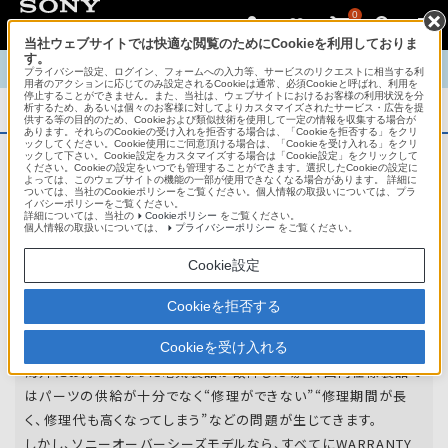
0
当社ウェブサイトでは快適な閲覧のためにCookieを利用しておりま
す。
TOP
商品概要
商品情報
English
中文
プライバシー設定、ログイン、フォームへの入力等、サービスのリクエストに相当する利
用者のアクションに応じてのみ設定されるCookieは通常、必須Cookieと呼ばれ、利用を
停止することができません。また、当社は、ウェブサイトにおけるお客様の利用状況を分
析するため、あるいは個々のお客様に対してよりカスタマイズされたサービス・広告を提
商品概要
供する等の目的のため、Cookieおよび類似技術を使用して一定の情報を収集する場合が
あります。それらのCookieの受け入れを拒否する場合は、「Cookieを拒否する」をクリ
ックしてください。Cookie使用にご同意頂ける場合は、「Cookieを受け入れる」をクリ
ックして下さい。Cookie設定をカスタマイズする場合は「Cookie設定」をクリックして
ください。Cookieの設定をいつでも管理することができます。選択したCookieの設定に
アフターサービス
よっては、このウェブサイトの機能の一部が使用できなくなる場合があります。 詳細に
ついては、当社のCookieポリシーをご覧ください。個人情報の取扱いについては、プラ
イバシーポリシーをご覧ください。
詳細については、当社の
Cookieポリシー
をご覧ください。
オーバーシーズモデルは、いろいろな国
個人情報の取扱いについては、
プライバシーポリシー
をご覧ください。
や
地域で共通の保証を実施しています。
Cookie設定
世界47の国や地域で共通の保証サービスを実施し
Cookieを拒否する
ています。
Cookieを受け入れる
海外にお持ちになった電気製品が故障した場合、国内仕様製品で
はパーツの供給が十分でなく“修理ができない”“修理期間が長
く、修理代も高くなってしまう”などの問題が生じてきます。
しかし、ソニーオーバーシーズモデルなら、すべてにWARRANTY