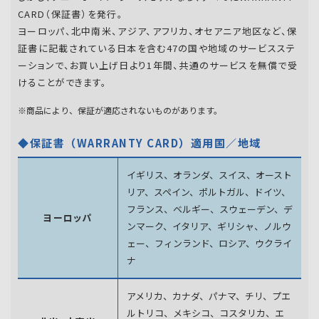
CARD（保証書）を発行。
ヨーロッパ、北中南米、アジア、アフリカ、オセアニア地区など、保
証書に記載されている日本を含む47の国や地域のサービスステ
ーションで、お買い上げ日より1年間、共通のサービスを無償で受
けることができます。
※商品により、保証が適応されないものがあります。
◆保証書（WARRANTY CARD）適用国／地域
イギリス、オランダ、スイス、オースト
リア、スペイン、
ポルトガル、ドイツ、
フランス、ベルギー、スウェーデン、
デ
ヨーロッパ
ンマーク、イタリア、ギリシャ、ノルウ
ェー、フィンランド、
ロシア、ウクライ
ナ
アメリカ、カナダ、パナマ、チリ、プエ
ルトリコ、メキシコ、
コスタリカ、エ