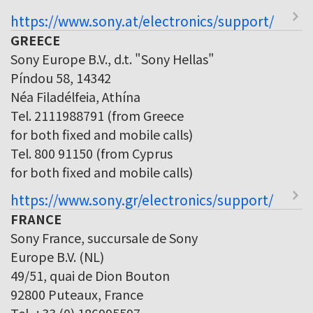
https://www.sony.at/electronics/support/
GREECE
Sony Europe B.V., d.t. "Sony Hellas"
Píndou 58, 14342
Néa Filadélfeia, Athína
Tel. 2111988791 (from Greece
for both fixed and mobile calls)
Tel. 800 91150 (from Cyprus
for both fixed and mobile calls)
https://www.sony.gr/electronics/support/
FRANCE
Sony France, succursale de Sony
Europe B.V. (NL)
49/51, quai de Dion Bouton
92800 Puteaux, France
Tel. +33 (0) 186995597