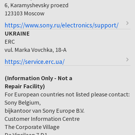
6, Karamyshevsky proezd
123103 Moscow
https://www.sony.ru/electronics/support/
UKRAINE
ERC
vul. Marka Vovchka, 18-A
https://service.erc.ua/
(Information Only - Not a
Repair Facility)
For European countries not listed please contact:
Sony Belgium,
bijkantoor van Sony Europe B.V.
Customer Information Centre
The Corporate Village
Da Vincilaan 7 D1,