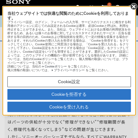
0
当社ウェブサイトでは快適な閲覧のためにCookieを利用しておりま
す。
TOP
商品概要
商品情報
English
中文
プライバシー設定、ログイン、フォームへの入力等、サービスのリクエストに相当する利
用者のアクションに応じてのみ設定されるCookieは通常、必須Cookieと呼ばれ、利用を
停止することができません。また、当社は、ウェブサイトにおけるお客様の利用状況を分
析するため、あるいは個々のお客様に対してよりカスタマイズされたサービス・広告を提
商品概要
供する等の目的のため、Cookieおよび類似技術を使用して一定の情報を収集する場合が
あります。それらのCookieの受け入れを拒否する場合は、「Cookieを拒否する」をクリ
ックしてください。Cookie使用にご同意頂ける場合は、「Cookieを受け入れる」をクリ
ックして下さい。Cookie設定をカスタマイズする場合は「Cookie設定」をクリックして
ください。Cookieの設定をいつでも管理することができます。選択したCookieの設定に
アフターサービス
よっては、このウェブサイトの機能の一部が使用できなくなる場合があります。 詳細に
ついては、当社のCookieポリシーをご覧ください。個人情報の取扱いについては、プラ
イバシーポリシーをご覧ください。
詳細については、当社の
Cookieポリシー
をご覧ください。
オーバーシーズモデルは、いろいろな国
個人情報の取扱いについては、
プライバシーポリシー
をご覧ください。
や
地域で共通の保証を実施しています。
Cookie設定
世界47の国や地域で共通の保証サービスを実施し
Cookieを拒否する
ています。
Cookieを受け入れる
海外にお持ちになった電気製品が故障した場合、国内仕様製品で
はパーツの供給が十分でなく“修理ができない”“修理期間が長
く、修理代も高くなってしまう”などの問題が生じてきます。
しかし、ソニーオーバーシーズモデルなら、すべてにWARRANTY