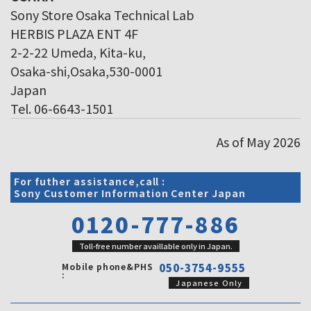
Sony Store Osaka Technical Lab
HERBIS PLAZA ENT 4F
2-2-22 Umeda, Kita-ku,
Osaka-shi,Osaka,530-0001
Japan
Tel. 06-6643-1501
As of May 2026
For futher assistance,call :
Sony Customer Information Center Japan
0120-777-886
Toll-free number availlable only in Japan.
Mobile phone&PHS
050-3754-9555
:
Japanese Only