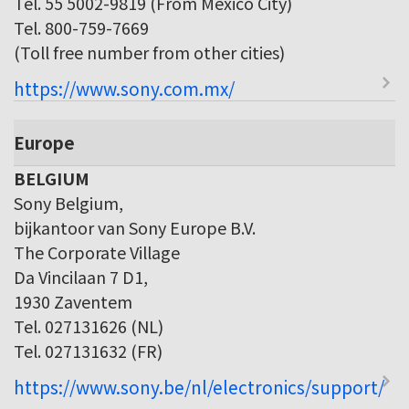
Tel. 55 5002-9819 (From Mexico City)
Tel. 800-759-7669
(Toll free number from other cities)
https://www.sony.com.mx/
Europe
BELGIUM
Sony Belgium,
bijkantoor van Sony Europe B.V.
The Corporate Village
Da Vincilaan 7 D1,
1930 Zaventem
Tel. 027131626 (NL)
Tel. 027131632 (FR)
https://www.sony.be/nl/electronics/support/