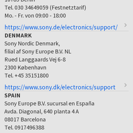
Tel. 030 34649059 (Festnetztarif)
Mo. - Fr. von 09:00 - 18:00
https://www.sony.de/electronics/support/
DENMARK
Sony Nordic Denmark,
filial af Sony Europe B.V. NL
Rued Langgaards Vej 6-8
2300 København
Tel. +45 35151800
https://www.sony.dk/electronics/support
SPAIN
Sony Europe B.V. sucursal en España
Avda. Diagonal, 640 planta 4 A
08017 Barcelona
Tel. 0917496388