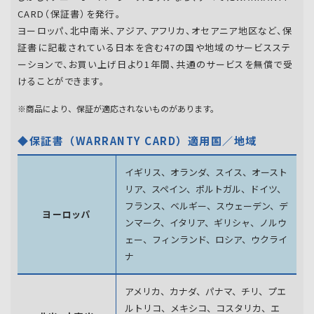
CARD（保証書）を発行。
ヨーロッパ、北中南米、アジア、アフリカ、オセアニア地区など、保
証書に記載されている日本を含む47の国や地域のサービスステ
ーションで、お買い上げ日より1年間、共通のサービスを無償で受
けることができます。
※商品により、保証が適応されないものがあります。
◆保証書（WARRANTY CARD）適用国／地域
イギリス、オランダ、スイス、オースト
リア、スペイン、
ポルトガル、ドイツ、
フランス、ベルギー、スウェーデン、
デ
ヨーロッパ
ンマーク、イタリア、ギリシャ、ノルウ
ェー、フィンランド、
ロシア、ウクライ
ナ
アメリカ、カナダ、パナマ、チリ、プエ
ルトリコ、メキシコ、
コスタリカ、エ