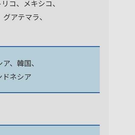
トリコ、メキシコ、
、グアテマラ、
シア、韓国、
ンドネシア