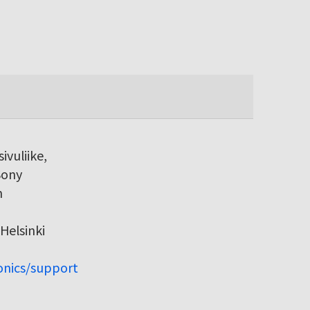
ivuliike,
Sony
h
Helsinki
ronics/support