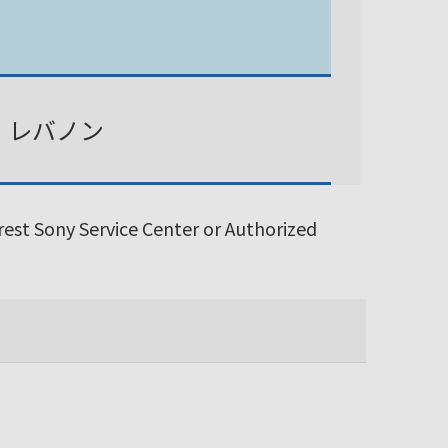
、レバノン
arest Sony Service Center or Authorized