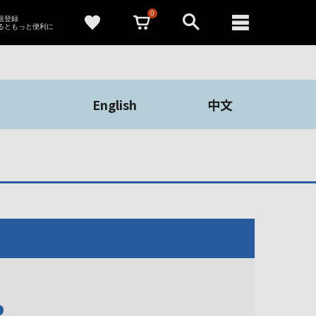
0
新規登録
るともっと便利に
English
中文
や