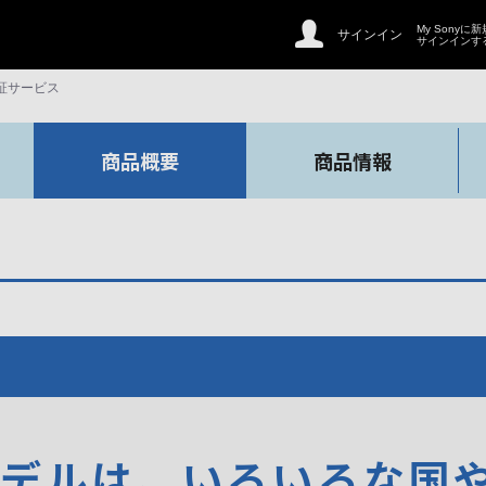
My Sonyに
サインイン
サインインす
証サービス
商品概要
商品情報
モデルは、いろいろな国