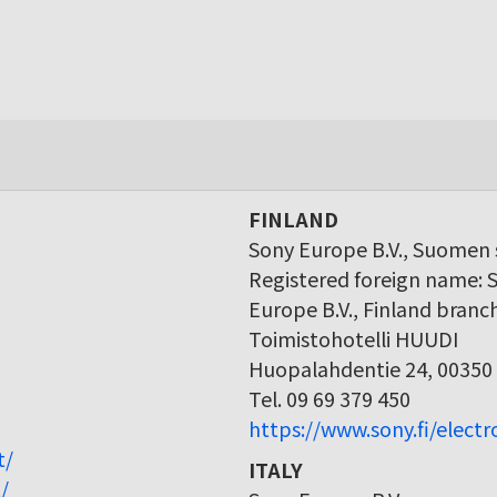
FINLAND
Sony Europe B.V., Suomen s
Registered foreign name: 
Europe B.V., Finland branc
Toimistohotelli HUUDI
Huopalahdentie 24, 00350 
Tel. 09 69 379 450
https://www.sony.fi/elect
t/
ITALY
/