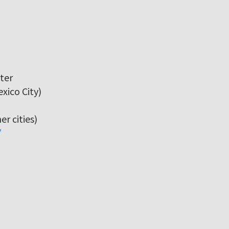
ter
xico City)
r cities)
/