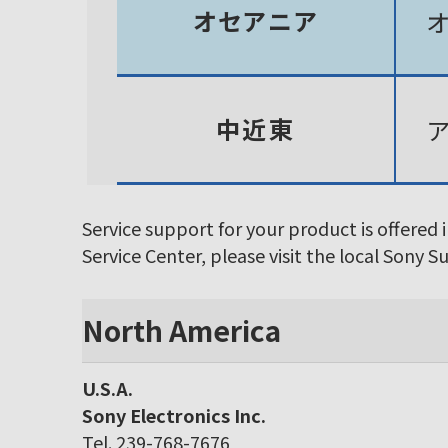
オセアニア
中近東
Service support for your product is offered 
Service Center, please visit the local Sony 
North America
U.S.A.
Sony Electronics Inc.
Tel. 239-768-7676