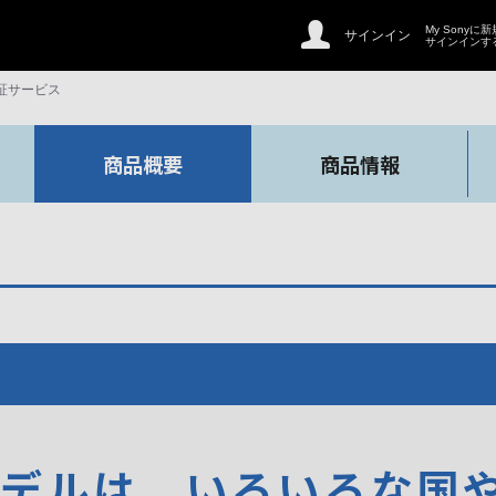
My Sonyに
サインイン
サインインす
証サービス
商品概要
商品情報
モデルは、いろいろな国