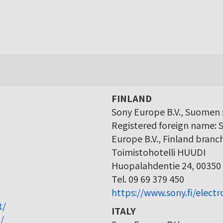
FINLAND
Sony Europe B.V., Suomen s
Registered foreign name: 
Europe B.V., Finland branc
Toimistohotelli HUUDI
Huopalahdentie 24, 00350 
Tel. 09 69 379 450
https://www.sony.fi/elect
t/
ITALY
/