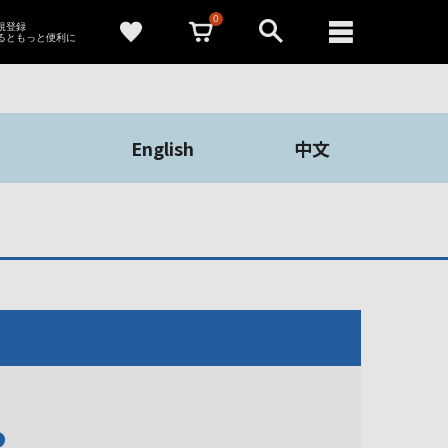
0
新規登録
るともっと便利に
English
中文
や