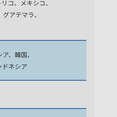
トリコ、メキシコ、
、グアテマラ、
シア、韓国、
ンドネシア