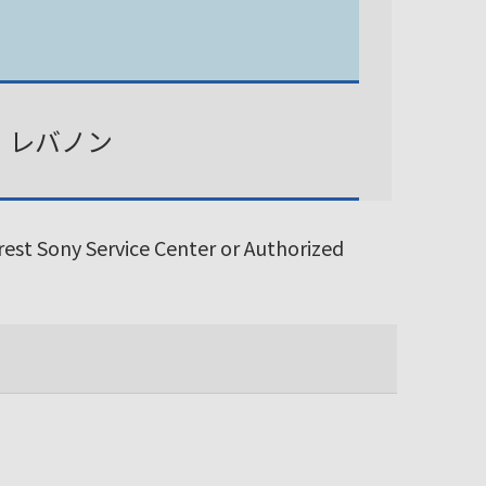
、レバノン
arest Sony Service Center or Authorized