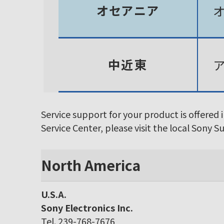
オセアニア
中近東
Service support for your product is offered 
Service Center, please visit the local Sony 
North America
U.S.A.
Sony Electronics Inc.
Tel. 239-768-7676