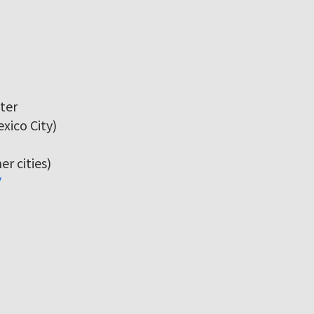
ter
xico City)
r cities)
/