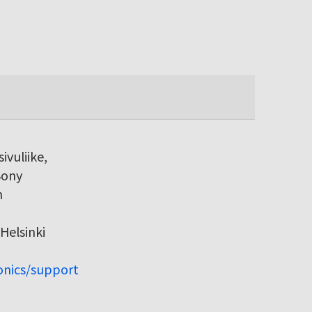
ivuliike,
Sony
h
Helsinki
ronics/support