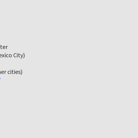
ter
xico City)
r cities)
/