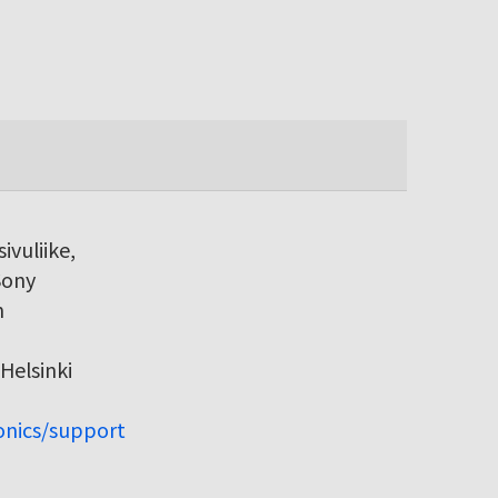
ivuliike,
Sony
h
Helsinki
ronics/support