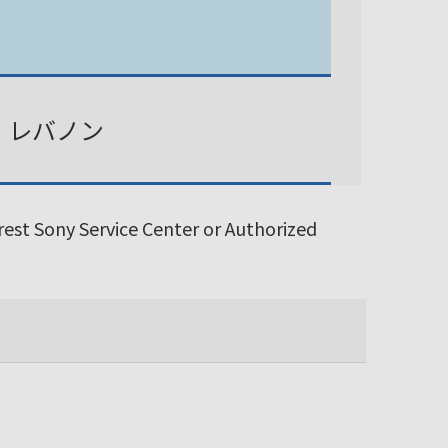
、レバノン
arest Sony Service Center or Authorized