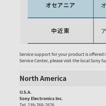
オセアニア
中近東
Service support for your product is offered 
Service Center, please visit the local Sony 
North America
U.S.A.
Sony Electronics Inc.
Tel. 239-768-7676