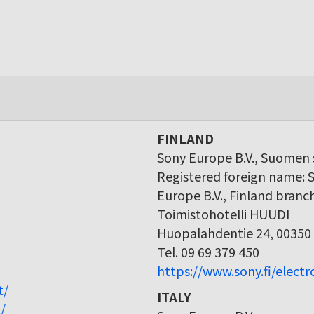
FINLAND
Sony Europe B.V., Suomen s
Registered foreign name: 
Europe B.V., Finland branc
Toimistohotelli HUUDI
Huopalahdentie 24, 00350 
Tel. 09 69 379 450
https://www.sony.fi/elect
t/
ITALY
/