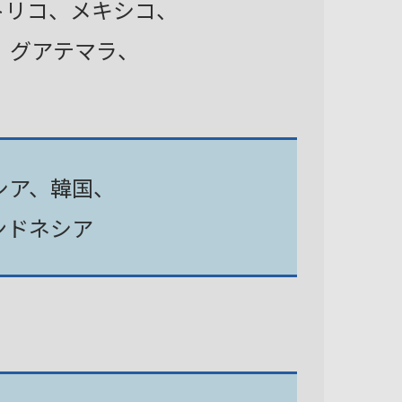
トリコ、メキシコ、
、グアテマラ、
シア、韓国、
ンドネシア