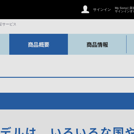
My Sonyに
サインイン
サインインす
証サービス
商品概要
商品情報
モデルは、いろいろな国