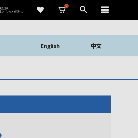
0
新規登録
るともっと便利に
English
中文
や