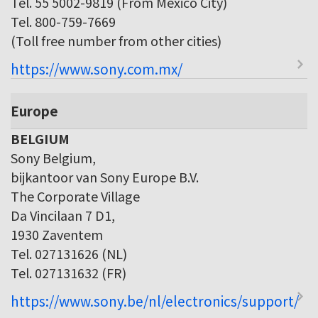
Tel. 55 5002-9819 (From Mexico City)
Tel. 800-759-7669
(Toll free number from other cities)
https://www.sony.com.mx/
Europe
BELGIUM
Sony Belgium,
bijkantoor van Sony Europe B.V.
The Corporate Village
Da Vincilaan 7 D1,
1930 Zaventem
Tel. 027131626 (NL)
Tel. 027131632 (FR)
https://www.sony.be/nl/electronics/support/