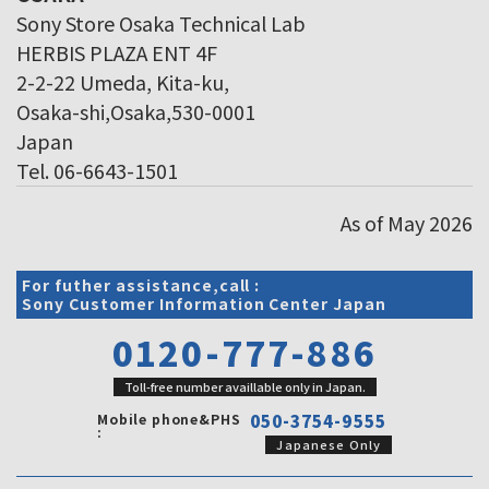
Sony Store Osaka Technical Lab
HERBIS PLAZA ENT 4F
2-2-22 Umeda, Kita-ku,
Osaka-shi,Osaka,530-0001
Japan
Tel. 06-6643-1501
As of May 2026
For futher assistance,call :
Sony Customer Information Center Japan
0120-777-886
Toll-free number availlable only in Japan.
Mobile phone&PHS
050-3754-9555
:
Japanese Only