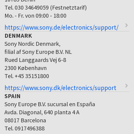
Tel. 030 34649059 (Festnetztarif)
Mo. - Fr. von 09:00 - 18:00
https://www.sony.de/electronics/support/
DENMARK
Sony Nordic Denmark,
filial af Sony Europe B.V. NL
Rued Langgaards Vej 6-8
2300 København
Tel. +45 35151800
https://www.sony.dk/electronics/support
SPAIN
Sony Europe B.V. sucursal en España
Avda. Diagonal, 640 planta 4 A
08017 Barcelona
Tel. 0917496388