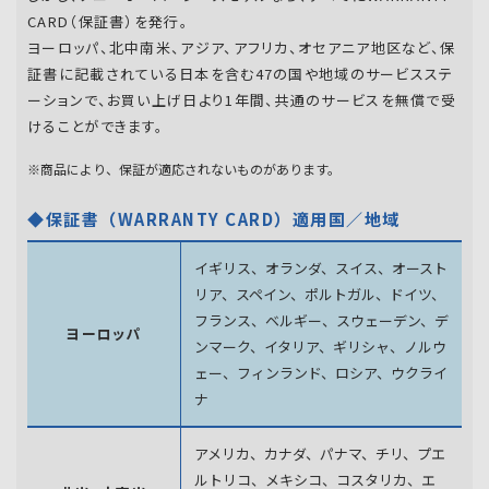
CARD（保証書）を発行。
ヨーロッパ、北中南米、アジア、アフリカ、オセアニア地区など、保
証書に記載されている日本を含む47の国や地域のサービスステ
ーションで、お買い上げ日より1年間、共通のサービスを無償で受
けることができます。
※商品により、保証が適応されないものがあります。
◆保証書（WARRANTY CARD）適用国／地域
イギリス、オランダ、スイス、オースト
リア、スペイン、
ポルトガル、ドイツ、
フランス、ベルギー、スウェーデン、
デ
ヨーロッパ
ンマーク、イタリア、ギリシャ、ノルウ
ェー、フィンランド、
ロシア、ウクライ
ナ
アメリカ、カナダ、パナマ、チリ、プエ
ルトリコ、メキシコ、
コスタリカ、エ