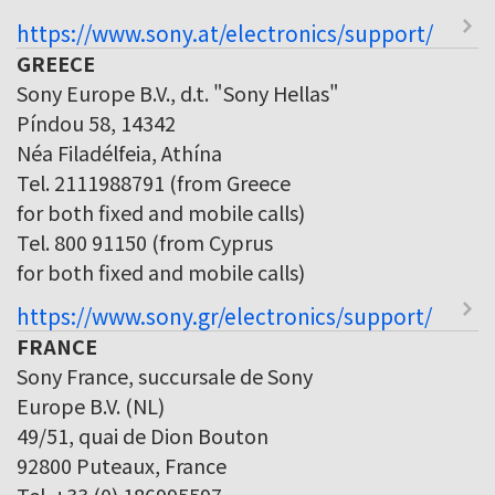
https://www.sony.at/electronics/support/
GREECE
Sony Europe B.V., d.t. "Sony Hellas"
Píndou 58, 14342
Néa Filadélfeia, Athína
Tel. 2111988791 (from Greece
for both fixed and mobile calls)
Tel. 800 91150 (from Cyprus
for both fixed and mobile calls)
https://www.sony.gr/electronics/support/
FRANCE
Sony France, succursale de Sony
Europe B.V. (NL)
49/51, quai de Dion Bouton
92800 Puteaux, France
Tel. +33 (0) 186995597