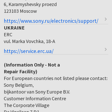
6, Karamyshevsky proezd
123103 Moscow
https://www.sony.ru/electronics/support/
UKRAINE
ERC
vul. Marka Vovchka, 18-A
https://service.erc.ua/
(Information Only - Not a
Repair Facility)
For European countries not listed please contact:
Sony Belgium,
bijkantoor van Sony Europe B.V.
Customer Information Centre
The Corporate Village
Da Vincilaan 7 D1,