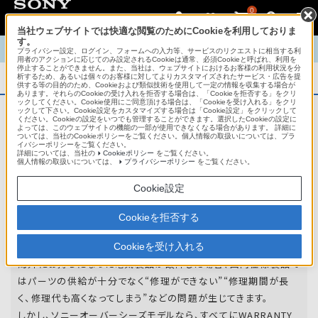
0
当社ウェブサイトでは快適な閲覧のためにCookieを利用しておりま
す。
TOP
商品概要
商品情報
English
中文
プライバシー設定、ログイン、フォームへの入力等、サービスのリクエストに相当する利
用者のアクションに応じてのみ設定されるCookieは通常、必須Cookieと呼ばれ、利用を
停止することができません。また、当社は、ウェブサイトにおけるお客様の利用状況を分
析するため、あるいは個々のお客様に対してよりカスタマイズされたサービス・広告を提
商品概要
供する等の目的のため、Cookieおよび類似技術を使用して一定の情報を収集する場合が
あります。それらのCookieの受け入れを拒否する場合は、「Cookieを拒否する」をクリ
ックしてください。Cookie使用にご同意頂ける場合は、「Cookieを受け入れる」をクリ
ックして下さい。Cookie設定をカスタマイズする場合は「Cookie設定」をクリックして
ください。Cookieの設定をいつでも管理することができます。選択したCookieの設定に
アフターサービス
よっては、このウェブサイトの機能の一部が使用できなくなる場合があります。 詳細に
ついては、当社のCookieポリシーをご覧ください。個人情報の取扱いについては、プラ
イバシーポリシーをご覧ください。
詳細については、当社の
Cookieポリシー
をご覧ください。
オーバーシーズモデルは、いろいろな国
個人情報の取扱いについては、
プライバシーポリシー
をご覧ください。
や
地域で共通の保証を実施しています。
Cookie設定
世界47の国や地域で共通の保証サービスを実施し
Cookieを拒否する
ています。
Cookieを受け入れる
海外にお持ちになった電気製品が故障した場合、国内仕様製品で
はパーツの供給が十分でなく“修理ができない”“修理期間が長
く、修理代も高くなってしまう”などの問題が生じてきます。
しかし、ソニーオーバーシーズモデルなら、すべてにWARRANTY