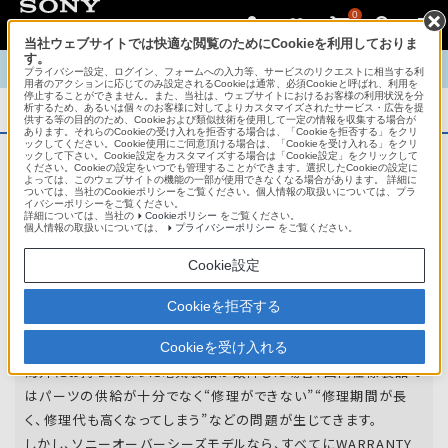
0
当社ウェブサイトでは快適な閲覧のためにCookieを利用しておりま
す。
TOP
商品概要
商品情報
English
中文
プライバシー設定、ログイン、フォームへの入力等、サービスのリクエストに相当する利
用者のアクションに応じてのみ設定されるCookieは通常、必須Cookieと呼ばれ、利用を
停止することができません。また、当社は、ウェブサイトにおけるお客様の利用状況を分
析するため、あるいは個々のお客様に対してよりカスタマイズされたサービス・広告を提
商品概要
供する等の目的のため、Cookieおよび類似技術を使用して一定の情報を収集する場合が
あります。それらのCookieの受け入れを拒否する場合は、「Cookieを拒否する」をクリ
ックしてください。Cookie使用にご同意頂ける場合は、「Cookieを受け入れる」をクリ
ックして下さい。Cookie設定をカスタマイズする場合は「Cookie設定」をクリックして
ください。Cookieの設定をいつでも管理することができます。選択したCookieの設定に
アフターサービス
よっては、このウェブサイトの機能の一部が使用できなくなる場合があります。 詳細に
ついては、当社のCookieポリシーをご覧ください。個人情報の取扱いについては、プラ
イバシーポリシーをご覧ください。
詳細については、当社の
Cookieポリシー
をご覧ください。
オーバーシーズモデルは、いろいろな国
個人情報の取扱いについては、
プライバシーポリシー
をご覧ください。
や
地域で共通の保証を実施しています。
Cookie設定
世界47の国や地域で共通の保証サービスを実施し
Cookieを拒否する
ています。
Cookieを受け入れる
海外にお持ちになった電気製品が故障した場合、国内仕様製品で
はパーツの供給が十分でなく“修理ができない”“修理期間が長
く、修理代も高くなってしまう”などの問題が生じてきます。
しかし、ソニーオーバーシーズモデルなら、すべてにWARRANTY