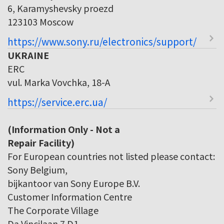
6, Karamyshevsky proezd
123103 Moscow
https://www.sony.ru/electronics/support/
UKRAINE
ERC
vul. Marka Vovchka, 18-A
https://service.erc.ua/
(Information Only - Not a
Repair Facility)
For European countries not listed please contact:
Sony Belgium,
bijkantoor van Sony Europe B.V.
Customer Information Centre
The Corporate Village
Da Vincilaan 7 D1,