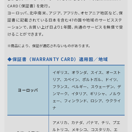
CARD（保証書）を発行。
ヨーロッパ、北中南米、アジア、アフリカ、オセアニア地区など、保
証書に記載されている日本を含む47の国や地域のサービスステ
ーションで、お買い上げ日より1年間、共通のサービスを無償で受
けることができます。
※商品により、保証が適応されないものがあります。
◆保証書（WARRANTY CARD）適用国／地域
イギリス、オランダ、スイス、オースト
リア、スペイン、
ポルトガル、ドイツ、
フランス、ベルギー、スウェーデン、
デ
ヨーロッパ
ンマーク、イタリア、ギリシャ、ノルウ
ェー、フィンランド、
ロシア、ウクライ
ナ
アメリカ、カナダ、パナマ、チリ、プエ
ルトリコ、メキシコ、
コスタリカ、エ