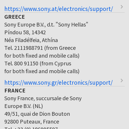
https://www.sony.at/electronics/support/
GREECE
Sony Europe B.V., d.t. "Sony Hellas"
Píndou 58, 14342
Néa Filadélfeia, Athína
Tel. 2111988791 (from Greece
for both fixed and mobile calls)
Tel. 800 91150 (from Cyprus
for both fixed and mobile calls)
https://www.sony.gr/electronics/support/
FRANCE
Sony France, succursale de Sony
Europe B.V. (NL)
49/51, quai de Dion Bouton
92800 Puteaux, France
Tel. +33 (0) 186995597