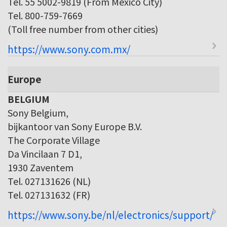
Tel. 55 5002-9819 (From Mexico City)
Tel. 800-759-7669
(Toll free number from other cities)
https://www.sony.com.mx/
Europe
BELGIUM
Sony Belgium,
bijkantoor van Sony Europe B.V.
The Corporate Village
Da Vincilaan 7 D1,
1930 Zaventem
Tel. 027131626 (NL)
Tel. 027131632 (FR)
https://www.sony.be/nl/electronics/support/