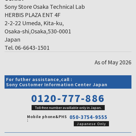
Sony Store Osaka Technical Lab
HERBIS PLAZA ENT 4F
2-2-22 Umeda, Kita-ku,
Osaka-shi,Osaka,530-0001
Japan
Tel. 06-6643-1501
As of May 2026
For futher assistance,call :
Sony Customer Information Center Japan
0120-777-886
Toll-free number availlable only in Japan.
Mobile phone&PHS
050-3754-9555
:
Japanese Only