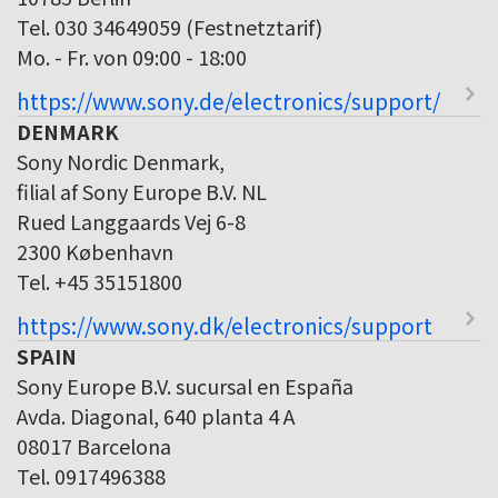
Tel. 030 34649059 (Festnetztarif)
Mo. - Fr. von 09:00 - 18:00
https://www.sony.de/electronics/support/
DENMARK
Sony Nordic Denmark,
filial af Sony Europe B.V. NL
Rued Langgaards Vej 6-8
2300 København
Tel. +45 35151800
https://www.sony.dk/electronics/support
SPAIN
Sony Europe B.V. sucursal en España
Avda. Diagonal, 640 planta 4 A
08017 Barcelona
Tel. 0917496388