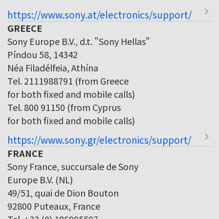
https://www.sony.at/electronics/support/
GREECE
Sony Europe B.V., d.t. "Sony Hellas"
Píndou 58, 14342
Néa Filadélfeia, Athína
Tel. 2111988791 (from Greece
for both fixed and mobile calls)
Tel. 800 91150 (from Cyprus
for both fixed and mobile calls)
https://www.sony.gr/electronics/support/
FRANCE
Sony France, succursale de Sony
Europe B.V. (NL)
49/51, quai de Dion Bouton
92800 Puteaux, France
Tel. +33 (0) 186995597