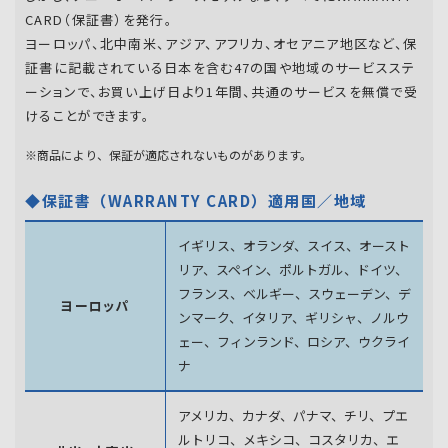
CARD（保証書）を発行。
ヨーロッパ、北中南米、アジア、アフリカ、オセアニア地区など、保
証書に記載されている日本を含む47の国や地域のサービスステ
ーションで、お買い上げ日より1年間、共通のサービスを無償で受
けることができます。
※商品により、保証が適応されないものがあります。
◆保証書（WARRANTY CARD）適用国／地域
イギリス、オランダ、スイス、オースト
リア、スペイン、
ポルトガル、ドイツ、
フランス、ベルギー、スウェーデン、
デ
ヨーロッパ
ンマーク、イタリア、ギリシャ、ノルウ
ェー、フィンランド、
ロシア、ウクライ
ナ
アメリカ、カナダ、パナマ、チリ、プエ
ルトリコ、メキシコ、
コスタリカ、エ