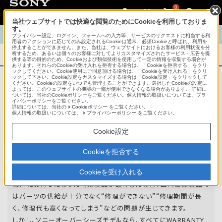
0
当社ウェブサイトでは快適な閲覧のためにCookieを利用しておりま
す。
TOP
商品概要
商品情報
English
中文
プライバシー設定、ログイン、フォームへの入力等、サービスのリクエストに相当する利
用者のアクションに応じてのみ設定されるCookieは通常、必須Cookieと呼ばれ、利用を
停止することができません。また、当社は、ウェブサイトにおけるお客様の利用状況を分
析するため、あるいは個々のお客様に対してよりカスタマイズされたサービス・広告を提
商品概要
供する等の目的のため、Cookieおよび類似技術を使用して一定の情報を収集する場合が
あります。それらのCookieの受け入れを拒否する場合は、「Cookieを拒否する」をクリ
ックしてください。Cookie使用にご同意頂ける場合は、「Cookieを受け入れる」をクリ
ックして下さい。Cookie設定をカスタマイズする場合は「Cookie設定」をクリックして
ください。Cookieの設定をいつでも管理することができます。選択したCookieの設定に
アフターサービス
よっては、このウェブサイトの機能の一部が使用できなくなる場合があります。 詳細に
ついては、当社のCookieポリシーをご覧ください。個人情報の取扱いについては、プラ
イバシーポリシーをご覧ください。
詳細については、当社の
Cookieポリシー
をご覧ください。
オーバーシーズモデルは、いろいろな国
個人情報の取扱いについては、
プライバシーポリシー
をご覧ください。
や
地域で共通の保証を実施しています。
Cookie設定
世界47の国や地域で共通の保証サービスを実施し
Cookieを拒否する
ています。
Cookieを受け入れる
海外にお持ちになった電気製品が故障した場合、国内仕様製品で
はパーツの供給が十分でなく“修理ができない”“修理期間が長
く、修理代も高くなってしまう”などの問題が生じてきます。
しかし、ソニーオーバーシーズモデルなら、すべてにWARRANTY