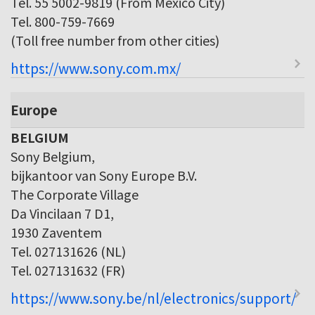
Tel. 55 5002-9819 (From Mexico City)
Tel. 800-759-7669
(Toll free number from other cities)
https://www.sony.com.mx/
Europe
BELGIUM
Sony Belgium,
bijkantoor van Sony Europe B.V.
The Corporate Village
Da Vincilaan 7 D1,
1930 Zaventem
Tel. 027131626 (NL)
Tel. 027131632 (FR)
https://www.sony.be/nl/electronics/support/