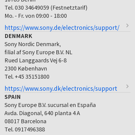
Tel. 030 34649059 (Festnetztarif)
Mo. - Fr. von 09:00 - 18:00
https://www.sony.de/electronics/support/
DENMARK
Sony Nordic Denmark,
filial af Sony Europe B.V. NL
Rued Langgaards Vej 6-8
2300 København
Tel. +45 35151800
https://www.sony.dk/electronics/support
SPAIN
Sony Europe B.V. sucursal en España
Avda. Diagonal, 640 planta 4 A
08017 Barcelona
Tel. 0917496388