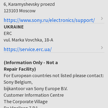
6, Karamyshevsky proezd
123103 Moscow
https://www.sony.ru/electronics/support/
UKRAINE
ERC
vul. Marka Vovchka, 18-A
https://service.erc.ua/
(Information Only - Not a
Repair Facility)
For European countries not listed please contact:
Sony Belgium,
bijkantoor van Sony Europe B.V.
Customer Information Centre
The Corporate Village
Da Vincilaan 7 D1,