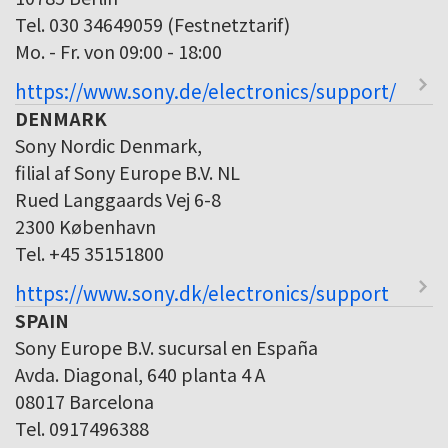
Tel. 030 34649059 (Festnetztarif)
Mo. - Fr. von 09:00 - 18:00
https://www.sony.de/electronics/support/
DENMARK
Sony Nordic Denmark,
filial af Sony Europe B.V. NL
Rued Langgaards Vej 6-8
2300 København
Tel. +45 35151800
https://www.sony.dk/electronics/support
SPAIN
Sony Europe B.V. sucursal en España
Avda. Diagonal, 640 planta 4 A
08017 Barcelona
Tel. 0917496388