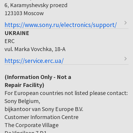
6, Karamyshevsky proezd
123103 Moscow
https://www.sony.ru/electronics/support/
UKRAINE
ERC
vul. Marka Vovchka, 18-A
https://service.erc.ua/
(Information Only - Not a
Repair Facility)
For European countries not listed please contact:
Sony Belgium,
bijkantoor van Sony Europe B.V.
Customer Information Centre
The Corporate Village
Da Vincilaan 7 D1,