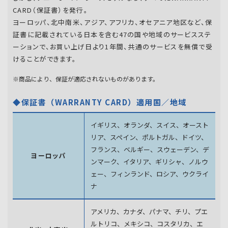
CARD（保証書）を発行。
ヨーロッパ、北中南米、アジア、アフリカ、オセアニア地区など、保
証書に記載されている日本を含む47の国や地域のサービスステ
ーションで、お買い上げ日より1年間、共通のサービスを無償で受
けることができます。
※商品により、保証が適応されないものがあります。
◆保証書（WARRANTY CARD）適用国／地域
イギリス、オランダ、スイス、オースト
リア、スペイン、
ポルトガル、ドイツ、
フランス、ベルギー、スウェーデン、
デ
ヨーロッパ
ンマーク、イタリア、ギリシャ、ノルウ
ェー、フィンランド、
ロシア、ウクライ
ナ
アメリカ、カナダ、パナマ、チリ、プエ
ルトリコ、メキシコ、
コスタリカ、エ