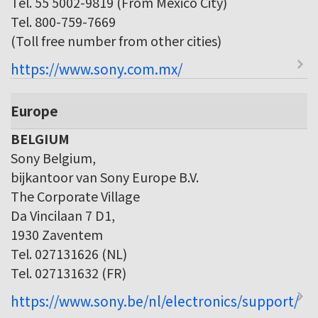
Tel. 55 5002-9819 (From Mexico City)
Tel. 800-759-7669
(Toll free number from other cities)
https://www.sony.com.mx/
Europe
BELGIUM
Sony Belgium,
bijkantoor van Sony Europe B.V.
The Corporate Village
Da Vincilaan 7 D1,
1930 Zaventem
Tel. 027131626 (NL)
Tel. 027131632 (FR)
https://www.sony.be/nl/electronics/support/