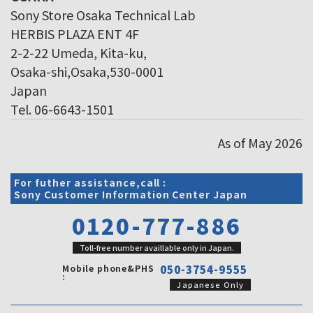
Sony Store Osaka Technical Lab
HERBIS PLAZA ENT 4F
2-2-22 Umeda, Kita-ku,
Osaka-shi,Osaka,530-0001
Japan
Tel. 06-6643-1501
As of May 2026
For futher assistance,call :
Sony Customer Information Center Japan
0120-777-886
Toll-free number availlable only in Japan.
Mobile phone&PHS
050-3754-9555
:
Japanese Only