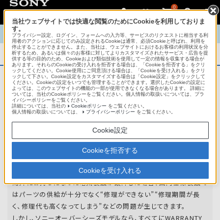
0
当社ウェブサイトでは快適な閲覧のためにCookieを利用しておりま
す。
TOP
商品概要
商品情報
English
中文
プライバシー設定、ログイン、フォームへの入力等、サービスのリクエストに相当する利
用者のアクションに応じてのみ設定されるCookieは通常、必須Cookieと呼ばれ、利用を
停止することができません。また、当社は、ウェブサイトにおけるお客様の利用状況を分
析するため、あるいは個々のお客様に対してよりカスタマイズされたサービス・広告を提
商品概要
供する等の目的のため、Cookieおよび類似技術を使用して一定の情報を収集する場合が
あります。それらのCookieの受け入れを拒否する場合は、「Cookieを拒否する」をクリ
ックしてください。Cookie使用にご同意頂ける場合は、「Cookieを受け入れる」をクリ
ックして下さい。Cookie設定をカスタマイズする場合は「Cookie設定」をクリックして
ください。Cookieの設定をいつでも管理することができます。選択したCookieの設定に
アフターサービス
よっては、このウェブサイトの機能の一部が使用できなくなる場合があります。 詳細に
ついては、当社のCookieポリシーをご覧ください。個人情報の取扱いについては、プラ
イバシーポリシーをご覧ください。
詳細については、当社の
Cookieポリシー
をご覧ください。
オーバーシーズモデルは、いろいろな国
個人情報の取扱いについては、
プライバシーポリシー
をご覧ください。
や
地域で共通の保証を実施しています。
Cookie設定
世界47の国や地域で共通の保証サービスを実施し
Cookieを拒否する
ています。
Cookieを受け入れる
海外にお持ちになった電気製品が故障した場合、国内仕様製品で
はパーツの供給が十分でなく“修理ができない”“修理期間が長
く、修理代も高くなってしまう”などの問題が生じてきます。
しかし、ソニーオーバーシーズモデルなら、すべてにWARRANTY