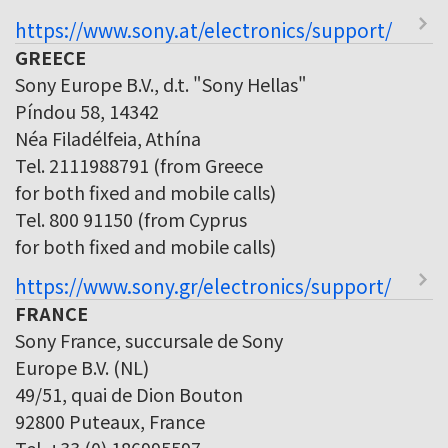
https://www.sony.at/electronics/support/
GREECE
Sony Europe B.V., d.t. "Sony Hellas"
Píndou 58, 14342
Néa Filadélfeia, Athína
Tel. 2111988791 (from Greece
for both fixed and mobile calls)
Tel. 800 91150 (from Cyprus
for both fixed and mobile calls)
https://www.sony.gr/electronics/support/
FRANCE
Sony France, succursale de Sony
Europe B.V. (NL)
49/51, quai de Dion Bouton
92800 Puteaux, France
Tel. +33 (0) 186995597