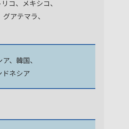
トリコ、メキシコ、
、グアテマラ、
シア、韓国、
ンドネシア