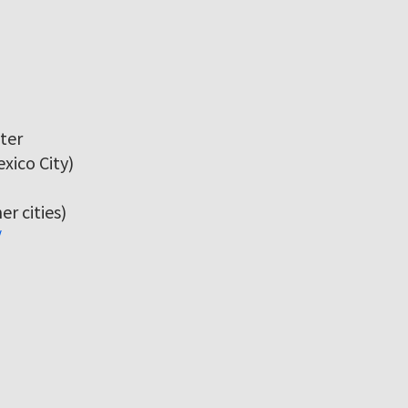
ter
xico City)
r cities)
/