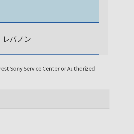
、レバノン
arest Sony Service Center or Authorized