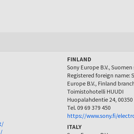
FINLAND
Sony Europe B.V., Suomen s
Registered foreign name: 
Europe B.V., Finland branc
Toimistohotelli HUUDI
Huopalahdentie 24, 00350 
Tel. 09 69 379 450
https://www.sony.fi/elect
t/
ITALY
/