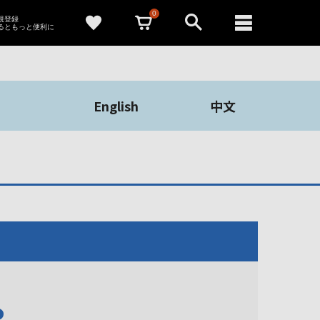
0
新規登録
るともっと便利に
English
中文
や