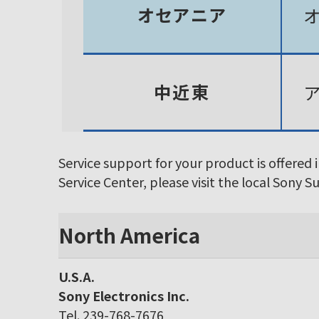
オセアニア
中近東
Service support for your product is offered 
Service Center, please visit the local Sony 
North America
U.S.A.
Sony Electronics Inc.
Tel. 239-768-7676