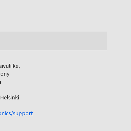
ivuliike,
Sony
h
Helsinki
ronics/support