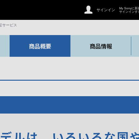
My Sonyに
サインイン
サインインす
証サービス
商品概要
商品情報
モデルは、いろいろな国