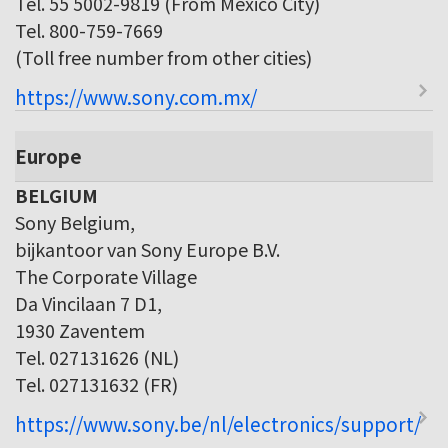
Tel. 55 5002-9819 (From Mexico City)
Tel. 800-759-7669
(Toll free number from other cities)
https://www.sony.com.mx/
Europe
BELGIUM
Sony Belgium,
bijkantoor van Sony Europe B.V.
The Corporate Village
Da Vincilaan 7 D1,
1930 Zaventem
Tel. 027131626 (NL)
Tel. 027131632 (FR)
https://www.sony.be/nl/electronics/support/