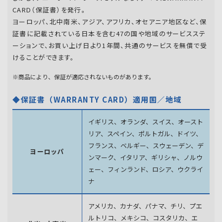
CARD（保証書）を発行。
ヨーロッパ、北中南米、アジア、アフリカ、オセアニア地区など、保
証書に記載されている日本を含む47の国や地域のサービスステ
ーションで、お買い上げ日より1年間、共通のサービスを無償で受
けることができます。
※商品により、保証が適応されないものがあります。
◆保証書（WARRANTY CARD）適用国／地域
イギリス、オランダ、スイス、オースト
リア、スペイン、
ポルトガル、ドイツ、
フランス、ベルギー、スウェーデン、
デ
ヨーロッパ
ンマーク、イタリア、ギリシャ、ノルウ
ェー、フィンランド、
ロシア、ウクライ
ナ
アメリカ、カナダ、パナマ、チリ、プエ
ルトリコ、メキシコ、
コスタリカ、エ