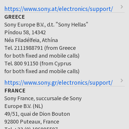
https://www.sony.at/electronics/support/
GREECE
Sony Europe B.V., d.t. "Sony Hellas"
Píndou 58, 14342
Néa Filadélfeia, Athína
Tel. 2111988791 (from Greece
for both fixed and mobile calls)
Tel. 800 91150 (from Cyprus
for both fixed and mobile calls)
https://www.sony.gr/electronics/support/
FRANCE
Sony France, succursale de Sony
Europe B.V. (NL)
49/51, quai de Dion Bouton
92800 Puteaux, France
Tel. +33 (0) 186995597