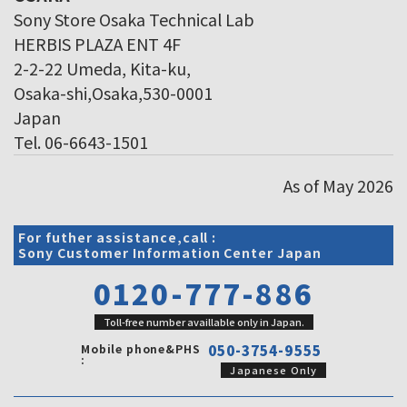
Sony Store Osaka Technical Lab
HERBIS PLAZA ENT 4F
2-2-22 Umeda, Kita-ku,
Osaka-shi,Osaka,530-0001
Japan
Tel. 06-6643-1501
As of May 2026
For futher assistance,call :
Sony Customer Information Center Japan
0120-777-886
Toll-free number availlable only in Japan.
Mobile phone&PHS
050-3754-9555
:
Japanese Only