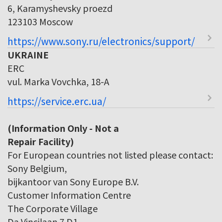
6, Karamyshevsky proezd
123103 Moscow
https://www.sony.ru/electronics/support/
UKRAINE
ERC
vul. Marka Vovchka, 18-A
https://service.erc.ua/
(Information Only - Not a
Repair Facility)
For European countries not listed please contact:
Sony Belgium,
bijkantoor van Sony Europe B.V.
Customer Information Centre
The Corporate Village
Da Vincilaan 7 D1,