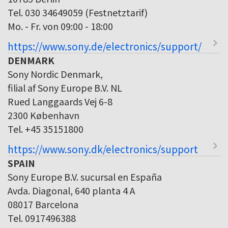
Tel. 030 34649059 (Festnetztarif)
Mo. - Fr. von 09:00 - 18:00
https://www.sony.de/electronics/support/
DENMARK
Sony Nordic Denmark,
filial af Sony Europe B.V. NL
Rued Langgaards Vej 6-8
2300 København
Tel. +45 35151800
https://www.sony.dk/electronics/support
SPAIN
Sony Europe B.V. sucursal en España
Avda. Diagonal, 640 planta 4 A
08017 Barcelona
Tel. 0917496388