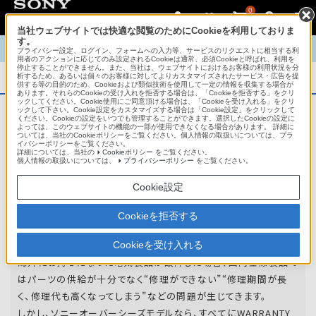
0
当社ウェブサイトでは快適な閲覧のためにCookieを利用しておりま
す。
TOP
商品概要
商品情報
English
中文
プライバシー設定、ログイン、フォームへの入力等、サービスのリクエストに相当する利
用者のアクションに応じてのみ設定されるCookieは通常、必須Cookieと呼ばれ、利用を
停止することができません。また、当社は、ウェブサイトにおけるお客様の利用状況を分
析するため、あるいは個々のお客様に対してよりカスタマイズされたサービス・広告を提
商品概要
供する等の目的のため、Cookieおよび類似技術を使用して一定の情報を収集する場合が
あります。それらのCookieの受け入れを拒否する場合は、「Cookieを拒否する」をクリ
ックしてください。Cookie使用にご同意頂ける場合は、「Cookieを受け入れる」をクリ
ックして下さい。Cookie設定をカスタマイズする場合は「Cookie設定」をクリックして
ください。Cookieの設定をいつでも管理することができます。選択したCookieの設定に
アフターサービス
よっては、このウェブサイトの機能の一部が使用できなくなる場合があります。 詳細に
ついては、当社のCookieポリシーをご覧ください。個人情報の取扱いについては、プラ
イバシーポリシーをご覧ください。
詳細については、当社の
Cookieポリシー
をご覧ください。
オーバーシーズモデルは、いろいろな国
個人情報の取扱いについては、
プライバシーポリシー
をご覧ください。
や
地域で共通の保証を実施しています。
Cookie設定
世界47の国や地域で共通の保証サービスを実施し
Cookieを拒否する
ています。
Cookieを受け入れる
海外にお持ちになった電気製品が故障した場合、国内仕様製品で
はパーツの供給が十分でなく“修理ができない”“修理期間が長
く、修理代も高くなってしまう”などの問題が生じてきます。
しかし、ソニーオーバーシーズモデルなら、すべてにWARRANTY