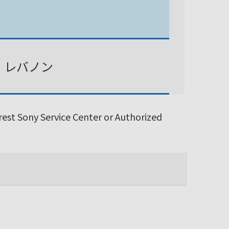
、レバノン
arest Sony Service Center or Authorized