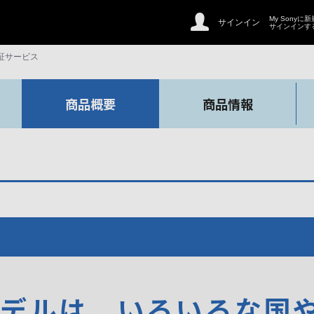
My Sonyに
サインイン
サインインす
証サービス
商品概要
商品情報
モデルは、いろいろな国