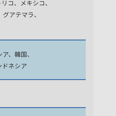
トリコ、メキシコ、
、グアテマラ、
シア、韓国、
ンドネシア