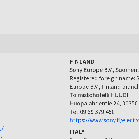
FINLAND
Sony Europe B.V., Suomen s
Registered foreign name: 
Europe B.V., Finland branc
Toimistohotelli HUUDI
Huopalahdentie 24, 00350 
Tel. 09 69 379 450
https://www.sony.fi/elect
t/
ITALY
/