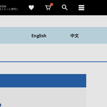
0
新規登録
るともっと便利に
English
中文
や