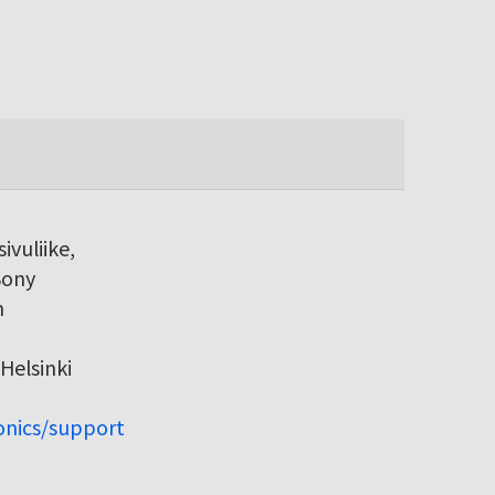
ivuliike,
Sony
h
Helsinki
ronics/support