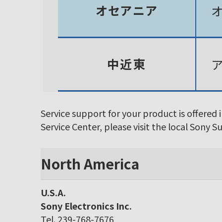
オセアニア
中近東
Service support for your product is offered 
Service Center, please visit the local Sony 
North America
U.S.A.
Sony Electronics Inc.
Tel. 239-768-7676