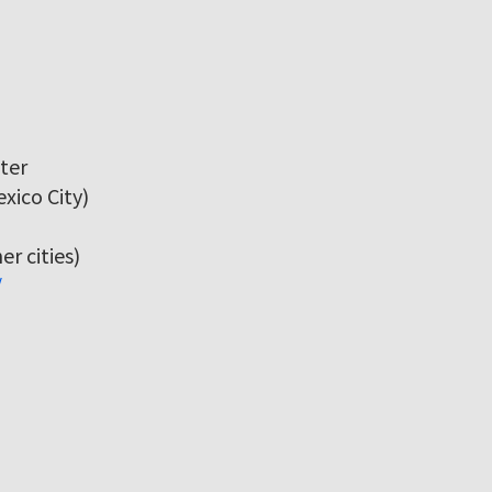
ter
xico City)
r cities)
/