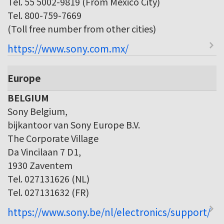
Tel. 55 5002-9819 (From Mexico City)
Tel. 800-759-7669
(Toll free number from other cities)
https://www.sony.com.mx/
Europe
BELGIUM
Sony Belgium,
bijkantoor van Sony Europe B.V.
The Corporate Village
Da Vincilaan 7 D1,
1930 Zaventem
Tel. 027131626 (NL)
Tel. 027131632 (FR)
https://www.sony.be/nl/electronics/support/