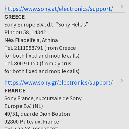
https://www.sony.at/electronics/support/
GREECE
Sony Europe B.V., d.t. "Sony Hellas"
Píndou 58, 14342
Néa Filadélfeia, Athína
Tel. 2111988791 (from Greece
for both fixed and mobile calls)
Tel. 800 91150 (from Cyprus
for both fixed and mobile calls)
https://www.sony.gr/electronics/support/
FRANCE
Sony France, succursale de Sony
Europe B.V. (NL)
49/51, quai de Dion Bouton
92800 Puteaux, France
Tel. +33 (0) 186995597