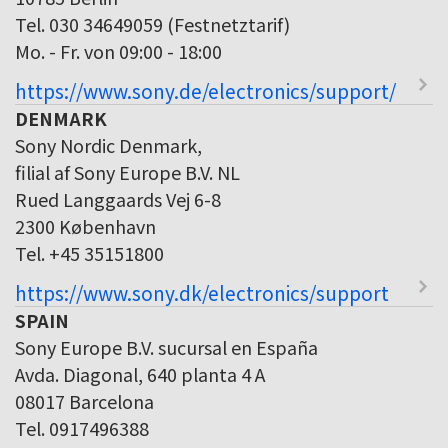
Tel. 030 34649059 (Festnetztarif)
Mo. - Fr. von 09:00 - 18:00
https://www.sony.de/electronics/support/
DENMARK
Sony Nordic Denmark,
filial af Sony Europe B.V. NL
Rued Langgaards Vej 6-8
2300 København
Tel. +45 35151800
https://www.sony.dk/electronics/support
SPAIN
Sony Europe B.V. sucursal en España
Avda. Diagonal, 640 planta 4 A
08017 Barcelona
Tel. 0917496388