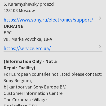
6, Karamyshevsky proezd
123103 Moscow
https://www.sony.ru/electronics/support/
UKRAINE
ERC
vul. Marka Vovchka, 18-A
https://service.erc.ua/
(Information Only - Not a
Repair Facility)
For European countries not listed please contact:
Sony Belgium,
bijkantoor van Sony Europe B.V.
Customer Information Centre
The Corporate Village
Da Vincilaan 7 D1,