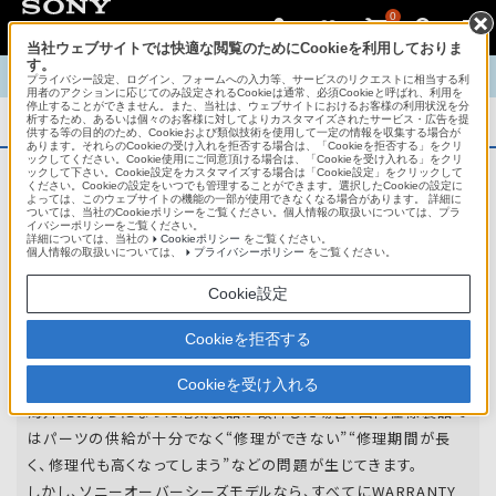
0
当社ウェブサイトでは快適な閲覧のためにCookieを利用しておりま
す。
TOP
商品概要
商品情報
English
中文
プライバシー設定、ログイン、フォームへの入力等、サービスのリクエストに相当する利
用者のアクションに応じてのみ設定されるCookieは通常、必須Cookieと呼ばれ、利用を
停止することができません。また、当社は、ウェブサイトにおけるお客様の利用状況を分
析するため、あるいは個々のお客様に対してよりカスタマイズされたサービス・広告を提
商品概要
供する等の目的のため、Cookieおよび類似技術を使用して一定の情報を収集する場合が
あります。それらのCookieの受け入れを拒否する場合は、「Cookieを拒否する」をクリ
ックしてください。Cookie使用にご同意頂ける場合は、「Cookieを受け入れる」をクリ
ックして下さい。Cookie設定をカスタマイズする場合は「Cookie設定」をクリックして
ください。Cookieの設定をいつでも管理することができます。選択したCookieの設定に
アフターサービス
よっては、このウェブサイトの機能の一部が使用できなくなる場合があります。 詳細に
ついては、当社のCookieポリシーをご覧ください。個人情報の取扱いについては、プラ
イバシーポリシーをご覧ください。
詳細については、当社の
Cookieポリシー
をご覧ください。
オーバーシーズモデルは、いろいろな国
個人情報の取扱いについては、
プライバシーポリシー
をご覧ください。
や
地域で共通の保証を実施しています。
Cookie設定
世界47の国や地域で共通の保証サービスを実施し
Cookieを拒否する
ています。
Cookieを受け入れる
海外にお持ちになった電気製品が故障した場合、国内仕様製品で
はパーツの供給が十分でなく“修理ができない”“修理期間が長
く、修理代も高くなってしまう”などの問題が生じてきます。
しかし、ソニーオーバーシーズモデルなら、すべてにWARRANTY