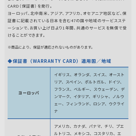
CARD（保証書）を発行。
ヨーロッパ、北中南米、アジア、アフリカ、オセアニア地区など、保
証書に記載されている日本を含む47の国や地域のサービスステ
ーションで、お買い上げ日より1年間、共通のサービスを無償で受
けることができます。
※商品により、保証が適応されないものがあります。
◆保証書（WARRANTY CARD）適用国／地域
イギリス、オランダ、スイス、オースト
リア、スペイン、
ポルトガル、ドイツ、
フランス、ベルギー、スウェーデン、
デ
ヨーロッパ
ンマーク、イタリア、ギリシャ、ノルウ
ェー、フィンランド、
ロシア、ウクライ
ナ
アメリカ、カナダ、パナマ、チリ、プエ
ルトリコ、メキシコ、
コスタリカ、エ