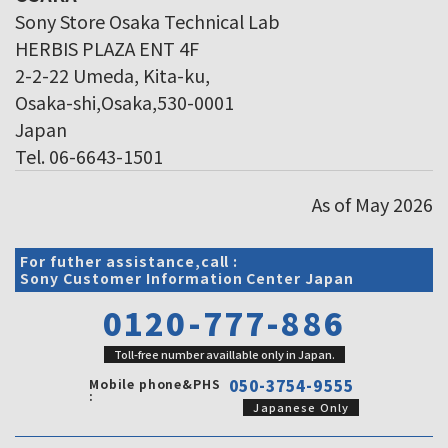
Sony Store Osaka Technical Lab
HERBIS PLAZA ENT 4F
2-2-22 Umeda, Kita-ku,
Osaka-shi,Osaka,530-0001
Japan
Tel. 06-6643-1501
As of May 2026
For futher assistance,call :
Sony Customer Information Center Japan
0120-777-886
Toll-free number availlable only in Japan.
Mobile phone&PHS
050-3754-9555
:
Japanese Only