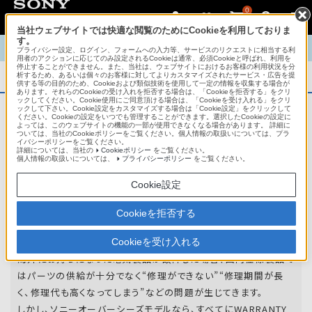
0
当社ウェブサイトでは快適な閲覧のためにCookieを利用しておりま
す。
TOP
商品概要
商品情報
English
中文
プライバシー設定、ログイン、フォームへの入力等、サービスのリクエストに相当する利
用者のアクションに応じてのみ設定されるCookieは通常、必須Cookieと呼ばれ、利用を
停止することができません。また、当社は、ウェブサイトにおけるお客様の利用状況を分
析するため、あるいは個々のお客様に対してよりカスタマイズされたサービス・広告を提
商品概要
供する等の目的のため、Cookieおよび類似技術を使用して一定の情報を収集する場合が
あります。それらのCookieの受け入れを拒否する場合は、「Cookieを拒否する」をクリ
ックしてください。Cookie使用にご同意頂ける場合は、「Cookieを受け入れる」をクリ
ックして下さい。Cookie設定をカスタマイズする場合は「Cookie設定」をクリックして
ください。Cookieの設定をいつでも管理することができます。選択したCookieの設定に
アフターサービス
よっては、このウェブサイトの機能の一部が使用できなくなる場合があります。 詳細に
ついては、当社のCookieポリシーをご覧ください。個人情報の取扱いについては、プラ
イバシーポリシーをご覧ください。
詳細については、当社の
Cookieポリシー
をご覧ください。
オーバーシーズモデルは、いろいろな国
個人情報の取扱いについては、
プライバシーポリシー
をご覧ください。
や
地域で共通の保証を実施しています。
Cookie設定
世界47の国や地域で共通の保証サービスを実施し
Cookieを拒否する
ています。
Cookieを受け入れる
海外にお持ちになった電気製品が故障した場合、国内仕様製品で
はパーツの供給が十分でなく“修理ができない”“修理期間が長
く、修理代も高くなってしまう”などの問題が生じてきます。
しかし、ソニーオーバーシーズモデルなら、すべてにWARRANTY