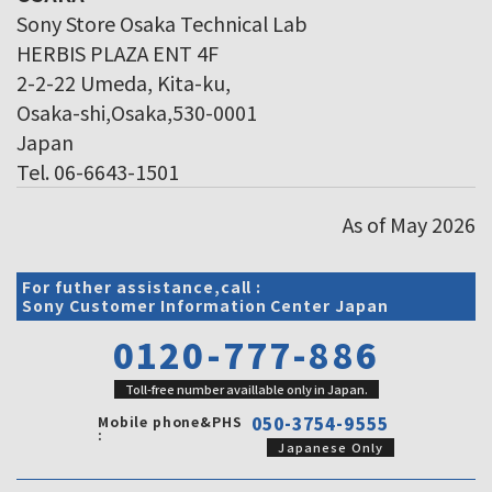
Sony Store Osaka Technical Lab
HERBIS PLAZA ENT 4F
2-2-22 Umeda, Kita-ku,
Osaka-shi,Osaka,530-0001
Japan
Tel. 06-6643-1501
As of May 2026
For futher assistance,call :
Sony Customer Information Center Japan
0120-777-886
Toll-free number availlable only in Japan.
Mobile phone&PHS
050-3754-9555
:
Japanese Only