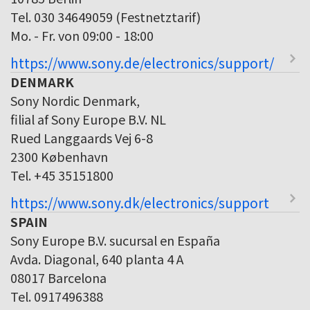
Tel. 030 34649059 (Festnetztarif)
Mo. - Fr. von 09:00 - 18:00
https://www.sony.de/electronics/support/
DENMARK
Sony Nordic Denmark,
filial af Sony Europe B.V. NL
Rued Langgaards Vej 6-8
2300 København
Tel. +45 35151800
https://www.sony.dk/electronics/support
SPAIN
Sony Europe B.V. sucursal en España
Avda. Diagonal, 640 planta 4 A
08017 Barcelona
Tel. 0917496388