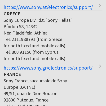
https://www.sony.at/electronics/support/
GREECE
Sony Europe B.V., d.t. "Sony Hellas"
Píndou 58, 14342
Néa Filadélfeia, Athína
Tel. 2111988791 (from Greece
for both fixed and mobile calls)
Tel. 800 91150 (from Cyprus
for both fixed and mobile calls)
https://www.sony.gr/electronics/support/
FRANCE
Sony France, succursale de Sony
Europe B.V. (NL)
49/51, quai de Dion Bouton
92800 Puteaux, France
Tel. +33 (0) 186995597