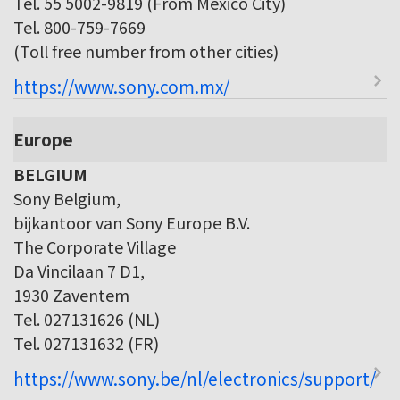
Tel. 55 5002-9819 (From Mexico City)
Tel. 800-759-7669
(Toll free number from other cities)
https://www.sony.com.mx/
Europe
BELGIUM
Sony Belgium,
bijkantoor van Sony Europe B.V.
The Corporate Village
Da Vincilaan 7 D1,
1930 Zaventem
Tel. 027131626 (NL)
Tel. 027131632 (FR)
https://www.sony.be/nl/electronics/support/