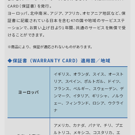
CARD（保証書）を発行。
ヨーロッパ、北中南米、アジア、アフリカ、オセアニア地区など、保
証書に記載されている日本を含む47の国や地域のサービスステ
ーションで、お買い上げ日より1年間、共通のサービスを無償で受
けることができます。
※商品により、保証が適応されないものがあります。
◆保証書（WARRANTY CARD）適用国／地域
イギリス、オランダ、スイス、オースト
リア、スペイン、
ポルトガル、ドイツ、
フランス、ベルギー、スウェーデン、
デ
ヨーロッパ
ンマーク、イタリア、ギリシャ、ノルウ
ェー、フィンランド、
ロシア、ウクライ
ナ
アメリカ、カナダ、パナマ、チリ、プエ
ルトリコ、メキシコ、
コスタリカ、エ