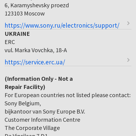
6, Karamyshevsky proezd
123103 Moscow
https://www.sony.ru/electronics/support/
UKRAINE
ERC
vul. Marka Vovchka, 18-A
https://service.erc.ua/
(Information Only - Not a
Repair Facility)
For European countries not listed please contact:
Sony Belgium,
bijkantoor van Sony Europe B.V.
Customer Information Centre
The Corporate Village
Da Vincilaan 7 D1,