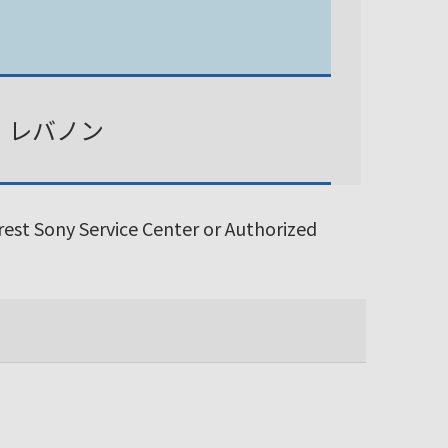
、レバノン
arest Sony Service Center or Authorized