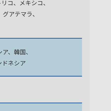
トリコ、メキシコ、
、グアテマラ、
シア、韓国、
ンドネシア