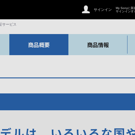
My Sonyに
サインイン
サインインす
証サービス
商品概要
商品情報
モデルは、いろいろな国