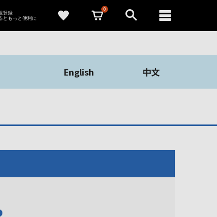
0
新規登録
るともっと便利に
English
中文
や