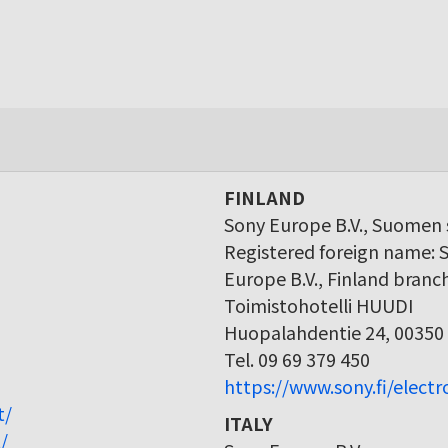
FINLAND
Sony Europe B.V., Suomen s
Registered foreign name: 
Europe B.V., Finland branc
Toimistohotelli HUUDI
Huopalahdentie 24, 00350 
Tel. 09 69 379 450
https://www.sony.fi/elect
t/
ITALY
/