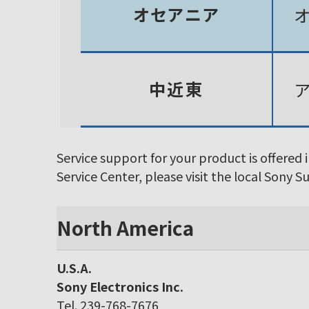
オセアニア
中近東
Service support for your product is offered 
Service Center, please visit the local Sony 
North America
U.S.A.
Sony Electronics Inc.
Tel. 239-768-7676