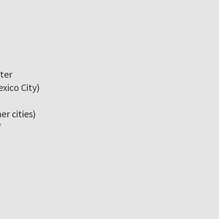
ter
xico City)
r cities)
/