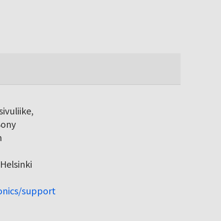
ivuliike,
Sony
h
Helsinki
ronics/support