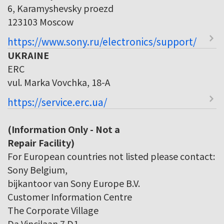
6, Karamyshevsky proezd
123103 Moscow
https://www.sony.ru/electronics/support/
UKRAINE
ERC
vul. Marka Vovchka, 18-A
https://service.erc.ua/
(Information Only - Not a
Repair Facility)
For European countries not listed please contact:
Sony Belgium,
bijkantoor van Sony Europe B.V.
Customer Information Centre
The Corporate Village
Da Vincilaan 7 D1,