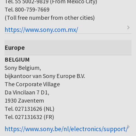
Tel. 55 5002-9819 (From Mexico City)
Tel. 800-759-7669
(Toll free number from other cities)
https://www.sony.com.mx/
Europe
BELGIUM
Sony Belgium,
bijkantoor van Sony Europe B.V.
The Corporate Village
Da Vincilaan 7 D1,
1930 Zaventem
Tel. 027131626 (NL)
Tel. 027131632 (FR)
https://www.sony.be/nl/electronics/support/