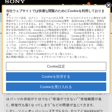
0
当社ウェブサイトでは快適な閲覧のためにCookieを利用しておりま
す。
TOP
商品概要
商品情報
English
中文
プライバシー設定、ログイン、フォームへの入力等、サービスのリクエストに相当する利
用者のアクションに応じてのみ設定されるCookieは通常、必須Cookieと呼ばれ、利用を
停止することができません。また、当社は、ウェブサイトにおけるお客様の利用状況を分
析するため、あるいは個々のお客様に対してよりカスタマイズされたサービス・広告を提
商品概要
供する等の目的のため、Cookieおよび類似技術を使用して一定の情報を収集する場合が
あります。それらのCookieの受け入れを拒否する場合は、「Cookieを拒否する」をクリ
ックしてください。Cookie使用にご同意頂ける場合は、「Cookieを受け入れる」をクリ
ックして下さい。Cookie設定をカスタマイズする場合は「Cookie設定」をクリックして
ください。Cookieの設定をいつでも管理することができます。選択したCookieの設定に
アフターサービス
よっては、このウェブサイトの機能の一部が使用できなくなる場合があります。 詳細に
ついては、当社のCookieポリシーをご覧ください。個人情報の取扱いについては、プラ
イバシーポリシーをご覧ください。
詳細については、当社の
Cookieポリシー
をご覧ください。
オーバーシーズモデルは、いろいろな国
個人情報の取扱いについては、
プライバシーポリシー
をご覧ください。
や
地域で共通の保証を実施しています。
Cookie設定
世界47の国や地域で共通の保証サービスを実施し
Cookieを拒否する
ています。
Cookieを受け入れる
海外にお持ちになった電気製品が故障した場合、国内仕様製品で
はパーツの供給が十分でなく“修理ができない”“修理期間が長
く、修理代も高くなってしまう”などの問題が生じてきます。
しかし、ソニーオーバーシーズモデルなら、すべてにWARRANTY