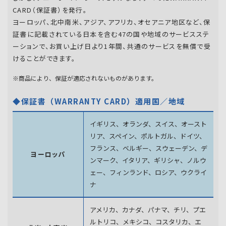
CARD（保証書）を発行。
ヨーロッパ、北中南米、アジア、アフリカ、オセアニア地区など、保
証書に記載されている日本を含む47の国や地域のサービスステ
ーションで、お買い上げ日より1年間、共通のサービスを無償で受
けることができます。
※商品により、保証が適応されないものがあります。
◆保証書（WARRANTY CARD）適用国／地域
イギリス、オランダ、スイス、オースト
リア、スペイン、
ポルトガル、ドイツ、
フランス、ベルギー、スウェーデン、
デ
ヨーロッパ
ンマーク、イタリア、ギリシャ、ノルウ
ェー、フィンランド、
ロシア、ウクライ
ナ
アメリカ、カナダ、パナマ、チリ、プエ
ルトリコ、メキシコ、
コスタリカ、エ