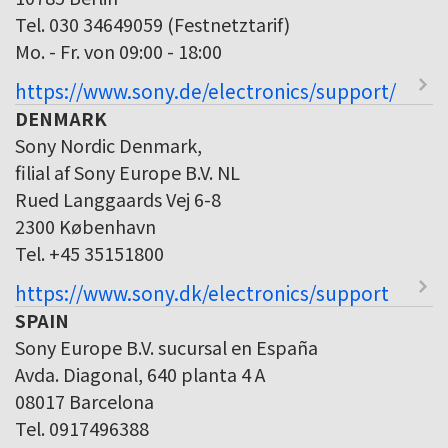
Tel. 030 34649059 (Festnetztarif)
Mo. - Fr. von 09:00 - 18:00
https://www.sony.de/electronics/support/
DENMARK
Sony Nordic Denmark,
filial af Sony Europe B.V. NL
Rued Langgaards Vej 6-8
2300 København
Tel. +45 35151800
https://www.sony.dk/electronics/support
SPAIN
Sony Europe B.V. sucursal en España
Avda. Diagonal, 640 planta 4 A
08017 Barcelona
Tel. 0917496388