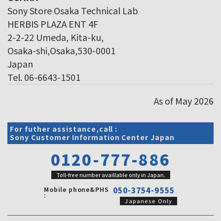
Sony Store Osaka Technical Lab
HERBIS PLAZA ENT 4F
2-2-22 Umeda, Kita-ku,
Osaka-shi,Osaka,530-0001
Japan
Tel. 06-6643-1501
As of May 2026
For futher assistance,call :
Sony Customer Information Center Japan
0120-777-886
Toll-free number availlable only in Japan.
Mobile phone&PHS
050-3754-9555
:
Japanese Only