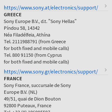
https://www.sony.at/electronics/support/
GREECE
Sony Europe B.V., d.t. "Sony Hellas"
Píndou 58, 14342
Néa Filadélfeia, Athína
Tel. 2111988791 (from Greece
for both fixed and mobile calls)
Tel. 800 91150 (from Cyprus
for both fixed and mobile calls)
https://www.sony.gr/electronics/support/
FRANCE
Sony France, succursale de Sony
Europe B.V. (NL)
49/51, quai de Dion Bouton
92800 Puteaux, France
Tel. +33 (0) 186995597