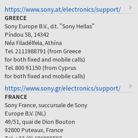
https://www.sony.at/electronics/support/
GREECE
Sony Europe B.V., d.t. "Sony Hellas"
Píndou 58, 14342
Néa Filadélfeia, Athína
Tel. 2111988791 (from Greece
for both fixed and mobile calls)
Tel. 800 91150 (from Cyprus
for both fixed and mobile calls)
https://www.sony.gr/electronics/support/
FRANCE
Sony France, succursale de Sony
Europe B.V. (NL)
49/51, quai de Dion Bouton
92800 Puteaux, France
Tel. +33 (0) 186995597