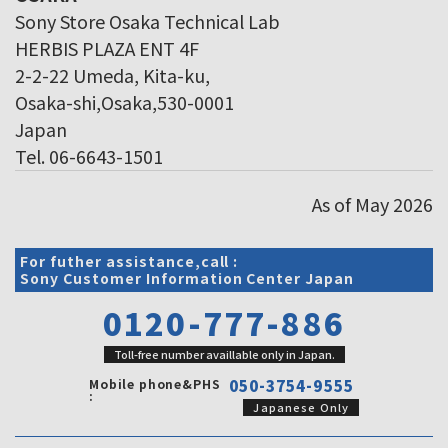
Sony Store Osaka Technical Lab
HERBIS PLAZA ENT 4F
2-2-22 Umeda, Kita-ku,
Osaka-shi,Osaka,530-0001
Japan
Tel. 06-6643-1501
As of May 2026
For futher assistance,call :
Sony Customer Information Center Japan
0120-777-886
Toll-free number availlable only in Japan.
Mobile phone&PHS
050-3754-9555
:
Japanese Only