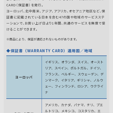
CARD（保証書）を発行。
ヨーロッパ、北中南米、アジア、アフリカ、オセアニア地区など、保
証書に記載されている日本を含む47の国や地域のサービスステ
ーションで、お買い上げ日より1年間、共通のサービスを無償で受
けることができます。
※商品により、保証が適応されないものがあります。
◆保証書（WARRANTY CARD）適用国／地域
イギリス、オランダ、スイス、オースト
リア、スペイン、
ポルトガル、ドイツ、
フランス、ベルギー、スウェーデン、
デ
ヨーロッパ
ンマーク、イタリア、ギリシャ、ノルウ
ェー、フィンランド、
ロシア、ウクライ
ナ
アメリカ、カナダ、パナマ、チリ、プエ
ルトリコ、メキシコ、
コスタリカ、エ