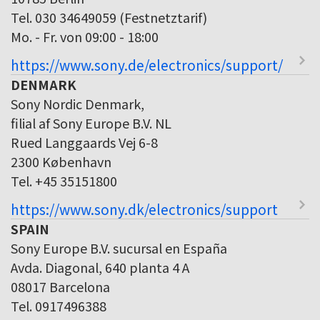
Tel. 030 34649059 (Festnetztarif)
Mo. - Fr. von 09:00 - 18:00
https://www.sony.de/electronics/support/
DENMARK
Sony Nordic Denmark,
filial af Sony Europe B.V. NL
Rued Langgaards Vej 6-8
2300 København
Tel. +45 35151800
https://www.sony.dk/electronics/support
SPAIN
Sony Europe B.V. sucursal en España
Avda. Diagonal, 640 planta 4 A
08017 Barcelona
Tel. 0917496388