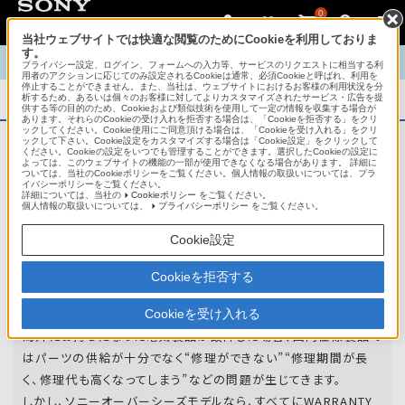
0
当社ウェブサイトでは快適な閲覧のためにCookieを利用しておりま
す。
TOP
商品概要
商品情報
English
中文
プライバシー設定、ログイン、フォームへの入力等、サービスのリクエストに相当する利
用者のアクションに応じてのみ設定されるCookieは通常、必須Cookieと呼ばれ、利用を
停止することができません。また、当社は、ウェブサイトにおけるお客様の利用状況を分
析するため、あるいは個々のお客様に対してよりカスタマイズされたサービス・広告を提
商品概要
供する等の目的のため、Cookieおよび類似技術を使用して一定の情報を収集する場合が
あります。それらのCookieの受け入れを拒否する場合は、「Cookieを拒否する」をクリ
ックしてください。Cookie使用にご同意頂ける場合は、「Cookieを受け入れる」をクリ
ックして下さい。Cookie設定をカスタマイズする場合は「Cookie設定」をクリックして
ください。Cookieの設定をいつでも管理することができます。選択したCookieの設定に
アフターサービス
よっては、このウェブサイトの機能の一部が使用できなくなる場合があります。 詳細に
ついては、当社のCookieポリシーをご覧ください。個人情報の取扱いについては、プラ
イバシーポリシーをご覧ください。
詳細については、当社の
Cookieポリシー
をご覧ください。
オーバーシーズモデルは、いろいろな国
個人情報の取扱いについては、
プライバシーポリシー
をご覧ください。
や
地域で共通の保証を実施しています。
Cookie設定
世界47の国や地域で共通の保証サービスを実施し
Cookieを拒否する
ています。
Cookieを受け入れる
海外にお持ちになった電気製品が故障した場合、国内仕様製品で
はパーツの供給が十分でなく“修理ができない”“修理期間が長
く、修理代も高くなってしまう”などの問題が生じてきます。
しかし、ソニーオーバーシーズモデルなら、すべてにWARRANTY