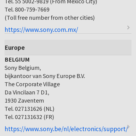
Tel. 55 5002-9819 (From Mexico City)
Tel. 800-759-7669
(Toll free number from other cities)
https://www.sony.com.mx/
Europe
BELGIUM
Sony Belgium,
bijkantoor van Sony Europe B.V.
The Corporate Village
Da Vincilaan 7 D1,
1930 Zaventem
Tel. 027131626 (NL)
Tel. 027131632 (FR)
https://www.sony.be/nl/electronics/support/