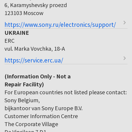
6, Karamyshevsky proezd
123103 Moscow
https://www.sony.ru/electronics/support/
UKRAINE
ERC
vul. Marka Vovchka, 18-A
https://service.erc.ua/
(Information Only - Not a
Repair Facility)
For European countries not listed please contact:
Sony Belgium,
bijkantoor van Sony Europe B.V.
Customer Information Centre
The Corporate Village
Da Vincilaan 7 D1,