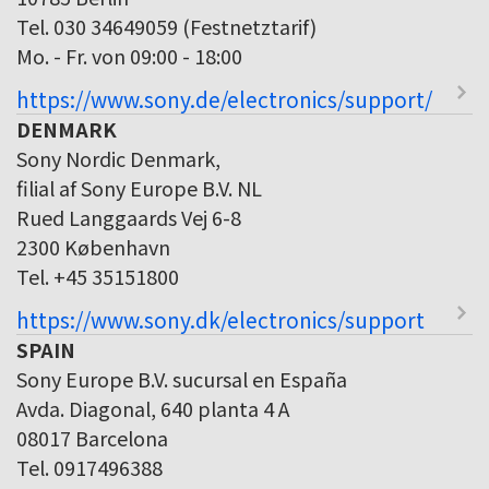
Tel. 030 34649059 (Festnetztarif)
Mo. - Fr. von 09:00 - 18:00
https://www.sony.de/electronics/support/
DENMARK
Sony Nordic Denmark,
filial af Sony Europe B.V. NL
Rued Langgaards Vej 6-8
2300 København
Tel. +45 35151800
https://www.sony.dk/electronics/support
SPAIN
Sony Europe B.V. sucursal en España
Avda. Diagonal, 640 planta 4 A
08017 Barcelona
Tel. 0917496388