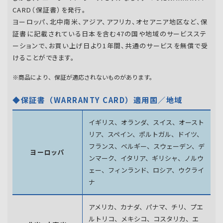
CARD（保証書）を発行。
ヨーロッパ、北中南米、アジア、アフリカ、オセアニア地区など、保
証書に記載されている日本を含む47の国や地域のサービスステ
ーションで、お買い上げ日より1年間、共通のサービスを無償で受
けることができます。
※商品により、保証が適応されないものがあります。
◆保証書（WARRANTY CARD）適用国／地域
イギリス、オランダ、スイス、オースト
リア、スペイン、
ポルトガル、ドイツ、
フランス、ベルギー、スウェーデン、
デ
ヨーロッパ
ンマーク、イタリア、ギリシャ、ノルウ
ェー、フィンランド、
ロシア、ウクライ
ナ
アメリカ、カナダ、パナマ、チリ、プエ
ルトリコ、メキシコ、
コスタリカ、エ