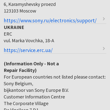
6, Karamyshevsky proezd
123103 Moscow
https://www.sony.ru/electronics/support/
UKRAINE
ERC
vul. Marka Vovchka, 18-A
https://service.erc.ua/
(Information Only - Not a
Repair Facility)
For European countries not listed please contact:
Sony Belgium,
bijkantoor van Sony Europe B.V.
Customer Information Centre
The Corporate Village
Da Vincilaan 7 D1,