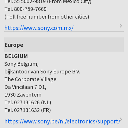
Tel. 55 5002-9819 (From Mexico City)
Tel. 800-759-7669
(Toll free number from other cities)
https://www.sony.com.mx/
Europe
BELGIUM
Sony Belgium,
bijkantoor van Sony Europe B.V.
The Corporate Village
Da Vincilaan 7 D1,
1930 Zaventem
Tel. 027131626 (NL)
Tel. 027131632 (FR)
https://www.sony.be/nl/electronics/support/