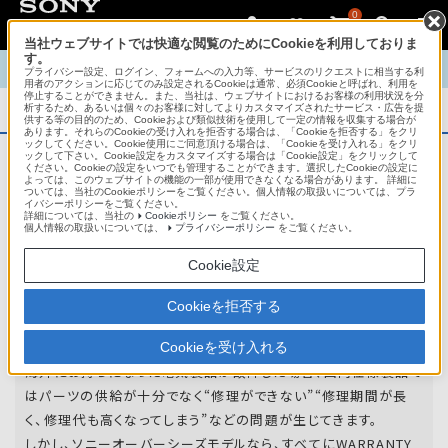
0
当社ウェブサイトでは快適な閲覧のためにCookieを利用しておりま
す。
TOP
商品概要
商品情報
English
中文
プライバシー設定、ログイン、フォームへの入力等、サービスのリクエストに相当する利
用者のアクションに応じてのみ設定されるCookieは通常、必須Cookieと呼ばれ、利用を
停止することができません。また、当社は、ウェブサイトにおけるお客様の利用状況を分
析するため、あるいは個々のお客様に対してよりカスタマイズされたサービス・広告を提
商品概要
供する等の目的のため、Cookieおよび類似技術を使用して一定の情報を収集する場合が
あります。それらのCookieの受け入れを拒否する場合は、「Cookieを拒否する」をクリ
ックしてください。Cookie使用にご同意頂ける場合は、「Cookieを受け入れる」をクリ
ックして下さい。Cookie設定をカスタマイズする場合は「Cookie設定」をクリックして
ください。Cookieの設定をいつでも管理することができます。選択したCookieの設定に
アフターサービス
よっては、このウェブサイトの機能の一部が使用できなくなる場合があります。 詳細に
ついては、当社のCookieポリシーをご覧ください。個人情報の取扱いについては、プラ
イバシーポリシーをご覧ください。
詳細については、当社の
Cookieポリシー
をご覧ください。
オーバーシーズモデルは、いろいろな国
個人情報の取扱いについては、
プライバシーポリシー
をご覧ください。
や
地域で共通の保証を実施しています。
Cookie設定
世界47の国や地域で共通の保証サービスを実施し
Cookieを拒否する
ています。
Cookieを受け入れる
海外にお持ちになった電気製品が故障した場合、国内仕様製品で
はパーツの供給が十分でなく“修理ができない”“修理期間が長
く、修理代も高くなってしまう”などの問題が生じてきます。
しかし、ソニーオーバーシーズモデルなら、すべてにWARRANTY