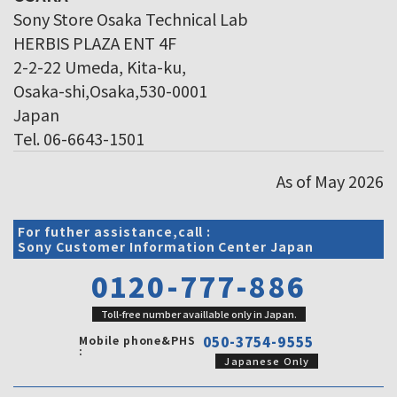
Sony Store Osaka Technical Lab
HERBIS PLAZA ENT 4F
2-2-22 Umeda, Kita-ku,
Osaka-shi,Osaka,530-0001
Japan
Tel. 06-6643-1501
As of May 2026
For futher assistance,call :
Sony Customer Information Center Japan
0120-777-886
Toll-free number availlable only in Japan.
Mobile phone&PHS
050-3754-9555
:
Japanese Only