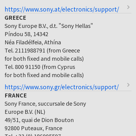
https://www.sony.at/electronics/support/
GREECE
Sony Europe B.V., d.t. "Sony Hellas"
Píndou 58, 14342
Néa Filadélfeia, Athína
Tel. 2111988791 (from Greece
for both fixed and mobile calls)
Tel. 800 91150 (from Cyprus
for both fixed and mobile calls)
https://www.sony.gr/electronics/support/
FRANCE
Sony France, succursale de Sony
Europe B.V. (NL)
49/51, quai de Dion Bouton
92800 Puteaux, France
Tel. +33 (0) 186995597