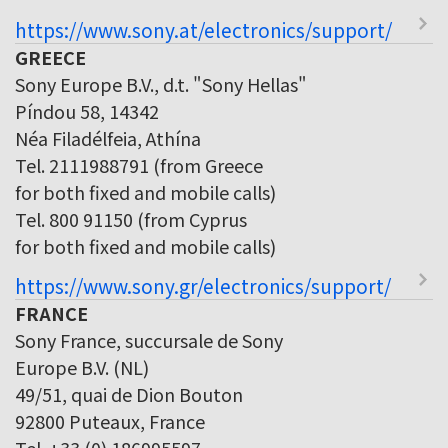
https://www.sony.at/electronics/support/
GREECE
Sony Europe B.V., d.t. "Sony Hellas"
Píndou 58, 14342
Néa Filadélfeia, Athína
Tel. 2111988791 (from Greece
for both fixed and mobile calls)
Tel. 800 91150 (from Cyprus
for both fixed and mobile calls)
https://www.sony.gr/electronics/support/
FRANCE
Sony France, succursale de Sony
Europe B.V. (NL)
49/51, quai de Dion Bouton
92800 Puteaux, France
Tel. +33 (0) 186995597