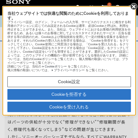
0
当社ウェブサイトでは快適な閲覧のためにCookieを利用しておりま
す。
TOP
商品概要
商品情報
English
中文
プライバシー設定、ログイン、フォームへの入力等、サービスのリクエストに相当する利
用者のアクションに応じてのみ設定されるCookieは通常、必須Cookieと呼ばれ、利用を
停止することができません。また、当社は、ウェブサイトにおけるお客様の利用状況を分
析するため、あるいは個々のお客様に対してよりカスタマイズされたサービス・広告を提
商品概要
供する等の目的のため、Cookieおよび類似技術を使用して一定の情報を収集する場合が
あります。それらのCookieの受け入れを拒否する場合は、「Cookieを拒否する」をクリ
ックしてください。Cookie使用にご同意頂ける場合は、「Cookieを受け入れる」をクリ
ックして下さい。Cookie設定をカスタマイズする場合は「Cookie設定」をクリックして
ください。Cookieの設定をいつでも管理することができます。選択したCookieの設定に
アフターサービス
よっては、このウェブサイトの機能の一部が使用できなくなる場合があります。 詳細に
ついては、当社のCookieポリシーをご覧ください。個人情報の取扱いについては、プラ
イバシーポリシーをご覧ください。
詳細については、当社の
Cookieポリシー
をご覧ください。
オーバーシーズモデルは、いろいろな国
個人情報の取扱いについては、
プライバシーポリシー
をご覧ください。
や
地域で共通の保証を実施しています。
Cookie設定
世界47の国や地域で共通の保証サービスを実施し
Cookieを拒否する
ています。
Cookieを受け入れる
海外にお持ちになった電気製品が故障した場合、国内仕様製品で
はパーツの供給が十分でなく“修理ができない”“修理期間が長
く、修理代も高くなってしまう”などの問題が生じてきます。
しかし、ソニーオーバーシーズモデルなら、すべてにWARRANTY