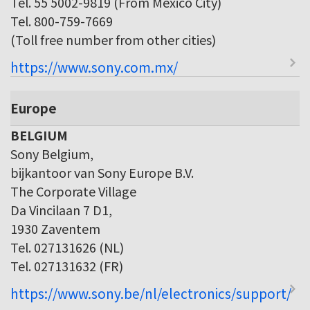
Tel. 55 5002-9819 (From Mexico City)
Tel. 800-759-7669
(Toll free number from other cities)
https://www.sony.com.mx/
Europe
BELGIUM
Sony Belgium,
bijkantoor van Sony Europe B.V.
The Corporate Village
Da Vincilaan 7 D1,
1930 Zaventem
Tel. 027131626 (NL)
Tel. 027131632 (FR)
https://www.sony.be/nl/electronics/support/