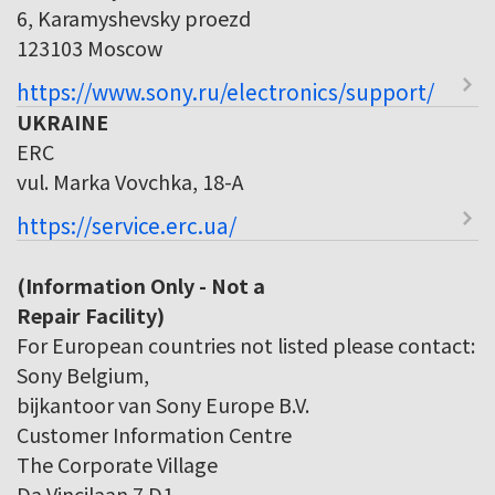
6, Karamyshevsky proezd
123103 Moscow
https://www.sony.ru/electronics/support/
UKRAINE
ERC
vul. Marka Vovchka, 18-A
https://service.erc.ua/
(Information Only - Not a
Repair Facility)
For European countries not listed please contact:
Sony Belgium,
bijkantoor van Sony Europe B.V.
Customer Information Centre
The Corporate Village
Da Vincilaan 7 D1,