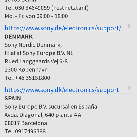
Tel. 030 34649059 (Festnetztarif)
Mo. - Fr. von 09:00 - 18:00
https://www.sony.de/electronics/support/
DENMARK
Sony Nordic Denmark,
filial af Sony Europe B.V. NL
Rued Langgaards Vej 6-8
2300 København
Tel. +45 35151800
https://www.sony.dk/electronics/support
SPAIN
Sony Europe B.V. sucursal en España
Avda. Diagonal, 640 planta 4 A
08017 Barcelona
Tel. 0917496388