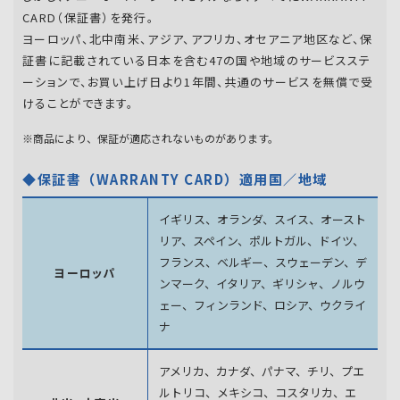
CARD（保証書）を発行。
ヨーロッパ、北中南米、アジア、アフリカ、オセアニア地区など、保
証書に記載されている日本を含む47の国や地域のサービスステ
ーションで、お買い上げ日より1年間、共通のサービスを無償で受
けることができます。
※商品により、保証が適応されないものがあります。
◆保証書（WARRANTY CARD）適用国／地域
イギリス、オランダ、スイス、オースト
リア、スペイン、
ポルトガル、ドイツ、
フランス、ベルギー、スウェーデン、
デ
ヨーロッパ
ンマーク、イタリア、ギリシャ、ノルウ
ェー、フィンランド、
ロシア、ウクライ
ナ
アメリカ、カナダ、パナマ、チリ、プエ
ルトリコ、メキシコ、
コスタリカ、エ