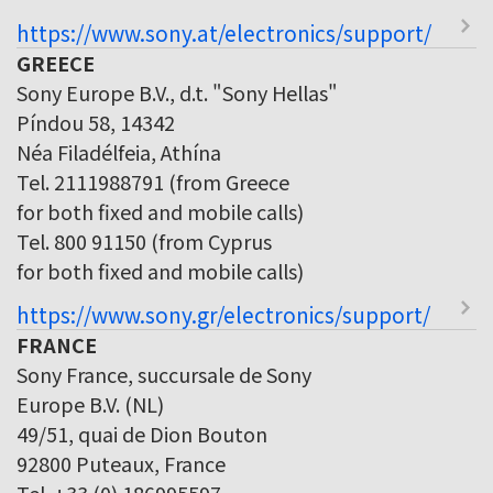
https://www.sony.at/electronics/support/
GREECE
Sony Europe B.V., d.t. "Sony Hellas"
Píndou 58, 14342
Néa Filadélfeia, Athína
Tel. 2111988791 (from Greece
for both fixed and mobile calls)
Tel. 800 91150 (from Cyprus
for both fixed and mobile calls)
https://www.sony.gr/electronics/support/
FRANCE
Sony France, succursale de Sony
Europe B.V. (NL)
49/51, quai de Dion Bouton
92800 Puteaux, France
Tel. +33 (0) 186995597