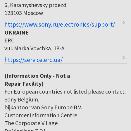
6, Karamyshevsky proezd
123103 Moscow
https://www.sony.ru/electronics/support/
UKRAINE
ERC
vul. Marka Vovchka, 18-A
https://service.erc.ua/
(Information Only - Not a
Repair Facility)
For European countries not listed please contact:
Sony Belgium,
bijkantoor van Sony Europe B.V.
Customer Information Centre
The Corporate Village
Da Vincilaan 7 D1,