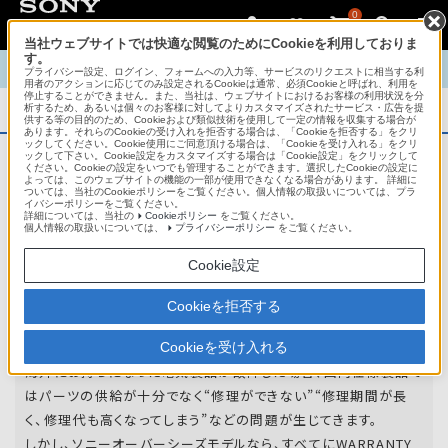
0
当社ウェブサイトでは快適な閲覧のためにCookieを利用しておりま
す。
TOP
商品概要
商品情報
English
中文
プライバシー設定、ログイン、フォームへの入力等、サービスのリクエストに相当する利
用者のアクションに応じてのみ設定されるCookieは通常、必須Cookieと呼ばれ、利用を
停止することができません。また、当社は、ウェブサイトにおけるお客様の利用状況を分
析するため、あるいは個々のお客様に対してよりカスタマイズされたサービス・広告を提
商品概要
供する等の目的のため、Cookieおよび類似技術を使用して一定の情報を収集する場合が
あります。それらのCookieの受け入れを拒否する場合は、「Cookieを拒否する」をクリ
ックしてください。Cookie使用にご同意頂ける場合は、「Cookieを受け入れる」をクリ
ックして下さい。Cookie設定をカスタマイズする場合は「Cookie設定」をクリックして
ください。Cookieの設定をいつでも管理することができます。選択したCookieの設定に
アフターサービス
よっては、このウェブサイトの機能の一部が使用できなくなる場合があります。 詳細に
ついては、当社のCookieポリシーをご覧ください。個人情報の取扱いについては、プラ
イバシーポリシーをご覧ください。
詳細については、当社の
Cookieポリシー
をご覧ください。
オーバーシーズモデルは、いろいろな国
個人情報の取扱いについては、
プライバシーポリシー
をご覧ください。
や
地域で共通の保証を実施しています。
Cookie設定
世界47の国や地域で共通の保証サービスを実施し
Cookieを拒否する
ています。
Cookieを受け入れる
海外にお持ちになった電気製品が故障した場合、国内仕様製品で
はパーツの供給が十分でなく“修理ができない”“修理期間が長
く、修理代も高くなってしまう”などの問題が生じてきます。
しかし、ソニーオーバーシーズモデルなら、すべてにWARRANTY