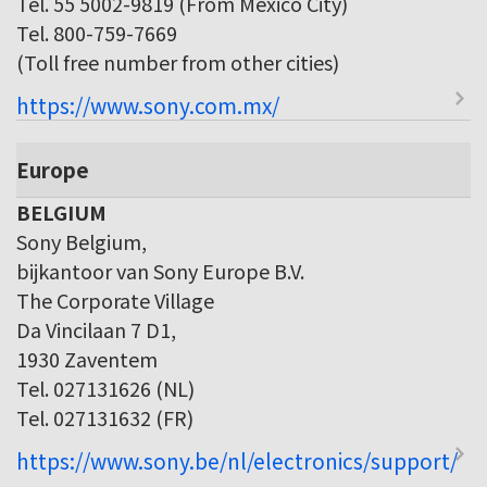
Tel. 55 5002-9819 (From Mexico City)
Tel. 800-759-7669
(Toll free number from other cities)
https://www.sony.com.mx/
Europe
BELGIUM
Sony Belgium,
bijkantoor van Sony Europe B.V.
The Corporate Village
Da Vincilaan 7 D1,
1930 Zaventem
Tel. 027131626 (NL)
Tel. 027131632 (FR)
https://www.sony.be/nl/electronics/support/