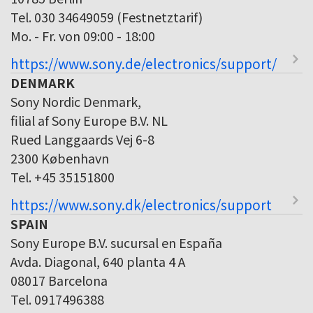
Tel. 030 34649059 (Festnetztarif)
Mo. - Fr. von 09:00 - 18:00
https://www.sony.de/electronics/support/
DENMARK
Sony Nordic Denmark,
filial af Sony Europe B.V. NL
Rued Langgaards Vej 6-8
2300 København
Tel. +45 35151800
https://www.sony.dk/electronics/support
SPAIN
Sony Europe B.V. sucursal en España
Avda. Diagonal, 640 planta 4 A
08017 Barcelona
Tel. 0917496388