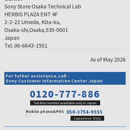
Sony Store Osaka Technical Lab
HERBIS PLAZA ENT 4F
2-2-22 Umeda, Kita-ku,
Osaka-shi,Osaka,530-0001
Japan
Tel. 06-6643-1501
As of May 2026
For futher assistance,call :
Sony Customer Information Center Japan
0120-777-886
Toll-free number availlable only in Japan.
Mobile phone&PHS
050-3754-9555
:
Japanese Only