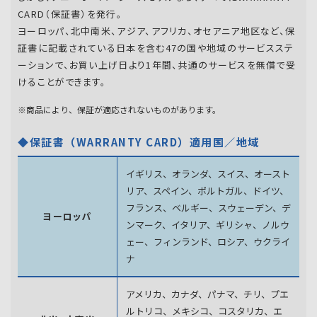
CARD（保証書）を発行。
ヨーロッパ、北中南米、アジア、アフリカ、オセアニア地区など、保
証書に記載されている日本を含む47の国や地域のサービスステ
ーションで、お買い上げ日より1年間、共通のサービスを無償で受
けることができます。
※商品により、保証が適応されないものがあります。
◆保証書（WARRANTY CARD）適用国／地域
イギリス、オランダ、スイス、オースト
リア、スペイン、
ポルトガル、ドイツ、
フランス、ベルギー、スウェーデン、
デ
ヨーロッパ
ンマーク、イタリア、ギリシャ、ノルウ
ェー、フィンランド、
ロシア、ウクライ
ナ
アメリカ、カナダ、パナマ、チリ、プエ
ルトリコ、メキシコ、
コスタリカ、エ