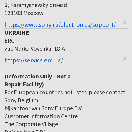
6, Karamyshevsky proezd
123103 Moscow
https://www.sony.ru/electronics/support/
UKRAINE
ERC
vul. Marka Vovchka, 18-A
https://service.erc.ua/
(Information Only - Not a
Repair Facility)
For European countries not listed please contact:
Sony Belgium,
bijkantoor van Sony Europe B.V.
Customer Information Centre
The Corporate Village
Da Vincilaan 7 D1,