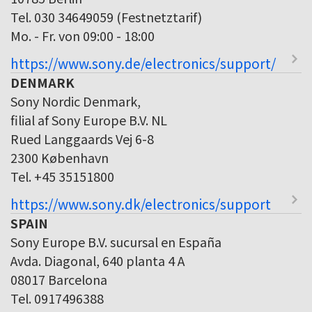
Tel. 030 34649059 (Festnetztarif)
Mo. - Fr. von 09:00 - 18:00
https://www.sony.de/electronics/support/
DENMARK
Sony Nordic Denmark,
filial af Sony Europe B.V. NL
Rued Langgaards Vej 6-8
2300 København
Tel. +45 35151800
https://www.sony.dk/electronics/support
SPAIN
Sony Europe B.V. sucursal en España
Avda. Diagonal, 640 planta 4 A
08017 Barcelona
Tel. 0917496388