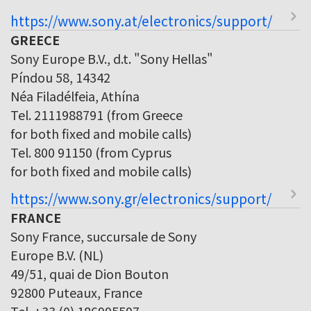
https://www.sony.at/electronics/support/
GREECE
Sony Europe B.V., d.t. "Sony Hellas"
Píndou 58, 14342
Néa Filadélfeia, Athína
Tel. 2111988791 (from Greece
for both fixed and mobile calls)
Tel. 800 91150 (from Cyprus
for both fixed and mobile calls)
https://www.sony.gr/electronics/support/
FRANCE
Sony France, succursale de Sony
Europe B.V. (NL)
49/51, quai de Dion Bouton
92800 Puteaux, France
Tel. +33 (0) 186995597