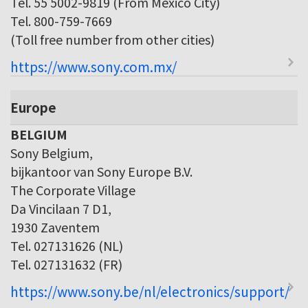
Tel. 55 5002-9819 (From Mexico City)
Tel. 800-759-7669
(Toll free number from other cities)
https://www.sony.com.mx/
Europe
BELGIUM
Sony Belgium,
bijkantoor van Sony Europe B.V.
The Corporate Village
Da Vincilaan 7 D1,
1930 Zaventem
Tel. 027131626 (NL)
Tel. 027131632 (FR)
https://www.sony.be/nl/electronics/support/