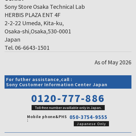
Sony Store Osaka Technical Lab
HERBIS PLAZA ENT 4F
2-2-22 Umeda, Kita-ku,
Osaka-shi,Osaka,530-0001
Japan
Tel. 06-6643-1501
As of May 2026
For futher assistance,call :
Sony Customer Information Center Japan
0120-777-886
Toll-free number availlable only in Japan.
Mobile phone&PHS
050-3754-9555
:
Japanese Only