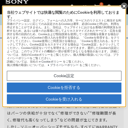
0
当社ウェブサイトでは快適な閲覧のためにCookieを利用しておりま
す。
TOP
商品概要
商品情報
English
中文
プライバシー設定、ログイン、フォームへの入力等、サービスのリクエストに相当する利
用者のアクションに応じてのみ設定されるCookieは通常、必須Cookieと呼ばれ、利用を
停止することができません。また、当社は、ウェブサイトにおけるお客様の利用状況を分
析するため、あるいは個々のお客様に対してよりカスタマイズされたサービス・広告を提
商品概要
供する等の目的のため、Cookieおよび類似技術を使用して一定の情報を収集する場合が
あります。それらのCookieの受け入れを拒否する場合は、「Cookieを拒否する」をクリ
ックしてください。Cookie使用にご同意頂ける場合は、「Cookieを受け入れる」をクリ
ックして下さい。Cookie設定をカスタマイズする場合は「Cookie設定」をクリックして
ください。Cookieの設定をいつでも管理することができます。選択したCookieの設定に
アフターサービス
よっては、このウェブサイトの機能の一部が使用できなくなる場合があります。 詳細に
ついては、当社のCookieポリシーをご覧ください。個人情報の取扱いについては、プラ
イバシーポリシーをご覧ください。
詳細については、当社の
Cookieポリシー
をご覧ください。
オーバーシーズモデルは、いろいろな国
個人情報の取扱いについては、
プライバシーポリシー
をご覧ください。
や
地域で共通の保証を実施しています。
Cookie設定
世界47の国や地域で共通の保証サービスを実施し
Cookieを拒否する
ています。
Cookieを受け入れる
海外にお持ちになった電気製品が故障した場合、国内仕様製品で
はパーツの供給が十分でなく“修理ができない”“修理期間が長
く、修理代も高くなってしまう”などの問題が生じてきます。
しかし、ソニーオーバーシーズモデルなら、すべてにWARRANTY