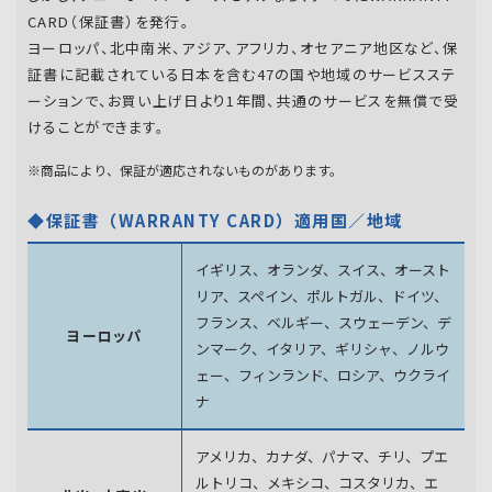
CARD（保証書）を発行。
ヨーロッパ、北中南米、アジア、アフリカ、オセアニア地区など、保
証書に記載されている日本を含む47の国や地域のサービスステ
ーションで、お買い上げ日より1年間、共通のサービスを無償で受
けることができます。
※商品により、保証が適応されないものがあります。
◆保証書（WARRANTY CARD）適用国／地域
イギリス、オランダ、スイス、オースト
リア、スペイン、
ポルトガル、ドイツ、
フランス、ベルギー、スウェーデン、
デ
ヨーロッパ
ンマーク、イタリア、ギリシャ、ノルウ
ェー、フィンランド、
ロシア、ウクライ
ナ
アメリカ、カナダ、パナマ、チリ、プエ
ルトリコ、メキシコ、
コスタリカ、エ