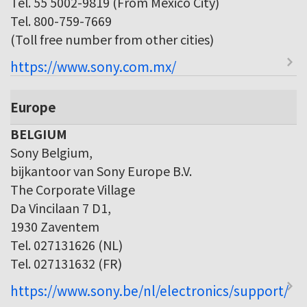
Tel. 55 5002-9819 (From Mexico City)
Tel. 800-759-7669
(Toll free number from other cities)
https://www.sony.com.mx/
Europe
BELGIUM
Sony Belgium,
bijkantoor van Sony Europe B.V.
The Corporate Village
Da Vincilaan 7 D1,
1930 Zaventem
Tel. 027131626 (NL)
Tel. 027131632 (FR)
https://www.sony.be/nl/electronics/support/