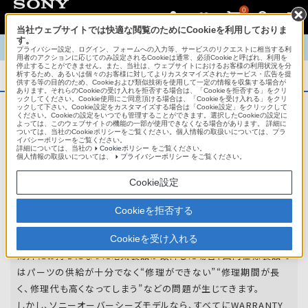
0
当社ウェブサイトでは快適な閲覧のためにCookieを利用しておりま
す。
TOP
商品概要
商品情報
English
中文
プライバシー設定、ログイン、フォームへの入力等、サービスのリクエストに相当する利
用者のアクションに応じてのみ設定されるCookieは通常、必須Cookieと呼ばれ、利用を
停止することができません。また、当社は、ウェブサイトにおけるお客様の利用状況を分
析するため、あるいは個々のお客様に対してよりカスタマイズされたサービス・広告を提
商品概要
供する等の目的のため、Cookieおよび類似技術を使用して一定の情報を収集する場合が
あります。それらのCookieの受け入れを拒否する場合は、「Cookieを拒否する」をクリ
ックしてください。Cookie使用にご同意頂ける場合は、「Cookieを受け入れる」をクリ
ックして下さい。Cookie設定をカスタマイズする場合は「Cookie設定」をクリックして
ください。Cookieの設定をいつでも管理することができます。選択したCookieの設定に
アフターサービス
よっては、このウェブサイトの機能の一部が使用できなくなる場合があります。 詳細に
ついては、当社のCookieポリシーをご覧ください。個人情報の取扱いについては、プラ
イバシーポリシーをご覧ください。
詳細については、当社の
Cookieポリシー
をご覧ください。
オーバーシーズモデルは、いろいろな国
個人情報の取扱いについては、
プライバシーポリシー
をご覧ください。
や
地域で共通の保証を実施しています。
Cookie設定
世界47の国や地域で共通の保証サービスを実施し
Cookieを拒否する
ています。
Cookieを受け入れる
海外にお持ちになった電気製品が故障した場合、国内仕様製品で
はパーツの供給が十分でなく“修理ができない”“修理期間が長
く、修理代も高くなってしまう”などの問題が生じてきます。
しかし、ソニーオーバーシーズモデルなら、すべてにWARRANTY