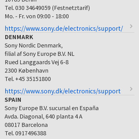
Tel. 030 34649059 (Festnetztarif)
Mo. - Fr. von 09:00 - 18:00
https://www.sony.de/electronics/support/
DENMARK
Sony Nordic Denmark,
filial af Sony Europe B.V. NL
Rued Langgaards Vej 6-8
2300 København
Tel. +45 35151800
https://www.sony.dk/electronics/support
SPAIN
Sony Europe B.V. sucursal en España
Avda. Diagonal, 640 planta 4 A
08017 Barcelona
Tel. 0917496388