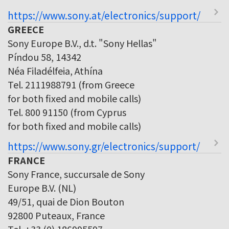
https://www.sony.at/electronics/support/
GREECE
Sony Europe B.V., d.t. "Sony Hellas"
Píndou 58, 14342
Néa Filadélfeia, Athína
Tel. 2111988791 (from Greece
for both fixed and mobile calls)
Tel. 800 91150 (from Cyprus
for both fixed and mobile calls)
https://www.sony.gr/electronics/support/
FRANCE
Sony France, succursale de Sony
Europe B.V. (NL)
49/51, quai de Dion Bouton
92800 Puteaux, France
Tel. +33 (0) 186995597