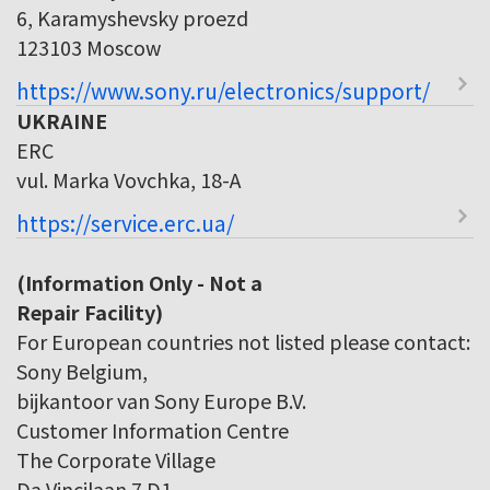
6, Karamyshevsky proezd
123103 Moscow
https://www.sony.ru/electronics/support/
UKRAINE
ERC
vul. Marka Vovchka, 18-A
https://service.erc.ua/
(Information Only - Not a
Repair Facility)
For European countries not listed please contact:
Sony Belgium,
bijkantoor van Sony Europe B.V.
Customer Information Centre
The Corporate Village
Da Vincilaan 7 D1,