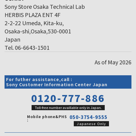
Sony Store Osaka Technical Lab
HERBIS PLAZA ENT 4F
2-2-22 Umeda, Kita-ku,
Osaka-shi,Osaka,530-0001
Japan
Tel. 06-6643-1501
As of May 2026
For futher assistance,call :
Sony Customer Information Center Japan
0120-777-886
Toll-free number availlable only in Japan.
Mobile phone&PHS
050-3754-9555
:
Japanese Only