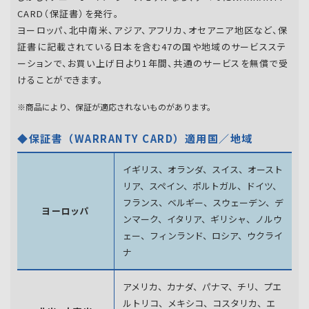
CARD（保証書）を発行。
ヨーロッパ、北中南米、アジア、アフリカ、オセアニア地区など、保
証書に記載されている日本を含む47の国や地域のサービスステ
ーションで、お買い上げ日より1年間、共通のサービスを無償で受
けることができます。
※商品により、保証が適応されないものがあります。
◆保証書（WARRANTY CARD）適用国／地域
イギリス、オランダ、スイス、オースト
リア、スペイン、
ポルトガル、ドイツ、
フランス、ベルギー、スウェーデン、
デ
ヨーロッパ
ンマーク、イタリア、ギリシャ、ノルウ
ェー、フィンランド、
ロシア、ウクライ
ナ
アメリカ、カナダ、パナマ、チリ、プエ
ルトリコ、メキシコ、
コスタリカ、エ