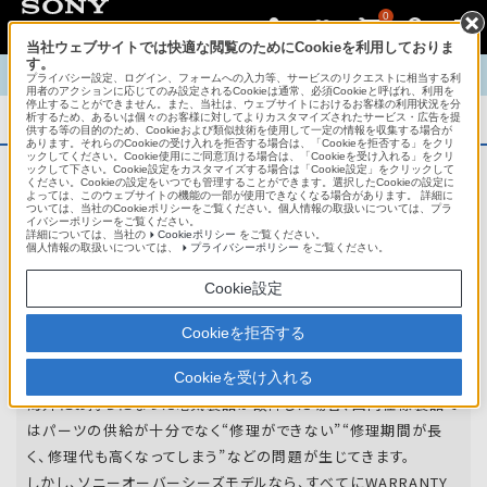
0
当社ウェブサイトでは快適な閲覧のためにCookieを利用しておりま
す。
TOP
商品概要
商品情報
English
中文
プライバシー設定、ログイン、フォームへの入力等、サービスのリクエストに相当する利
用者のアクションに応じてのみ設定されるCookieは通常、必須Cookieと呼ばれ、利用を
停止することができません。また、当社は、ウェブサイトにおけるお客様の利用状況を分
析するため、あるいは個々のお客様に対してよりカスタマイズされたサービス・広告を提
商品概要
供する等の目的のため、Cookieおよび類似技術を使用して一定の情報を収集する場合が
あります。それらのCookieの受け入れを拒否する場合は、「Cookieを拒否する」をクリ
ックしてください。Cookie使用にご同意頂ける場合は、「Cookieを受け入れる」をクリ
ックして下さい。Cookie設定をカスタマイズする場合は「Cookie設定」をクリックして
ください。Cookieの設定をいつでも管理することができます。選択したCookieの設定に
アフターサービス
よっては、このウェブサイトの機能の一部が使用できなくなる場合があります。 詳細に
ついては、当社のCookieポリシーをご覧ください。個人情報の取扱いについては、プラ
イバシーポリシーをご覧ください。
詳細については、当社の
Cookieポリシー
をご覧ください。
オーバーシーズモデルは、いろいろな国
個人情報の取扱いについては、
プライバシーポリシー
をご覧ください。
や
地域で共通の保証を実施しています。
Cookie設定
世界47の国や地域で共通の保証サービスを実施し
Cookieを拒否する
ています。
Cookieを受け入れる
海外にお持ちになった電気製品が故障した場合、国内仕様製品で
はパーツの供給が十分でなく“修理ができない”“修理期間が長
く、修理代も高くなってしまう”などの問題が生じてきます。
しかし、ソニーオーバーシーズモデルなら、すべてにWARRANTY