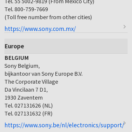
Tel. 55 5002-9819 (From Mexico City)
Tel. 800-759-7669
(Toll free number from other cities)
https://www.sony.com.mx/
Europe
BELGIUM
Sony Belgium,
bijkantoor van Sony Europe B.V.
The Corporate Village
Da Vincilaan 7 D1,
1930 Zaventem
Tel. 027131626 (NL)
Tel. 027131632 (FR)
https://www.sony.be/nl/electronics/support/