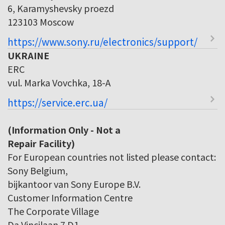
6, Karamyshevsky proezd
123103 Moscow
https://www.sony.ru/electronics/support/
UKRAINE
ERC
vul. Marka Vovchka, 18-A
https://service.erc.ua/
(Information Only - Not a
Repair Facility)
For European countries not listed please contact:
Sony Belgium,
bijkantoor van Sony Europe B.V.
Customer Information Centre
The Corporate Village
Da Vincilaan 7 D1,