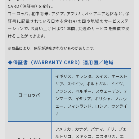
CARD（保証書）を発行。
ヨーロッパ、北中南米、アジア、アフリカ、オセアニア地区など、保
証書に記載されている日本を含む47の国や地域のサービスステ
ーションで、お買い上げ日より1年間、共通のサービスを無償で受
けることができます。
※商品により、保証が適応されないものがあります。
◆保証書（WARRANTY CARD）適用国／地域
イギリス、オランダ、スイス、オースト
リア、スペイン、
ポルトガル、ドイツ、
フランス、ベルギー、スウェーデン、
デ
ヨーロッパ
ンマーク、イタリア、ギリシャ、ノルウ
ェー、フィンランド、
ロシア、ウクライ
ナ
アメリカ、カナダ、パナマ、チリ、プエ
ルトリコ、メキシコ、
コスタリカ、エ