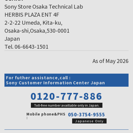
Sony Store Osaka Technical Lab
HERBIS PLAZA ENT 4F
2-2-22 Umeda, Kita-ku,
Osaka-shi,Osaka,530-0001
Japan
Tel. 06-6643-1501
As of May 2026
For futher assistance,call :
Sony Customer Information Center Japan
0120-777-886
Toll-free number availlable only in Japan.
Mobile phone&PHS
050-3754-9555
:
Japanese Only