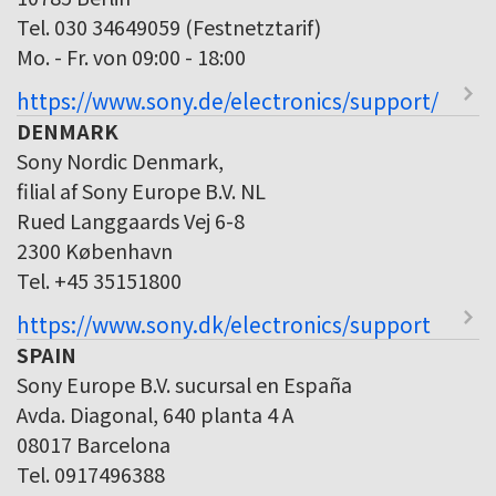
Tel. 030 34649059 (Festnetztarif)
Mo. - Fr. von 09:00 - 18:00
https://www.sony.de/electronics/support/
DENMARK
Sony Nordic Denmark,
filial af Sony Europe B.V. NL
Rued Langgaards Vej 6-8
2300 København
Tel. +45 35151800
https://www.sony.dk/electronics/support
SPAIN
Sony Europe B.V. sucursal en España
Avda. Diagonal, 640 planta 4 A
08017 Barcelona
Tel. 0917496388