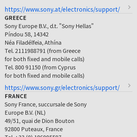
https://www.sony.at/electronics/support/
GREECE
Sony Europe B.V., d.t. "Sony Hellas"
Píndou 58, 14342
Néa Filadélfeia, Athína
Tel. 2111988791 (from Greece
for both fixed and mobile calls)
Tel. 800 91150 (from Cyprus
for both fixed and mobile calls)
https://www.sony.gr/electronics/support/
FRANCE
Sony France, succursale de Sony
Europe B.V. (NL)
49/51, quai de Dion Bouton
92800 Puteaux, France
Tel. +33 (0) 186995597