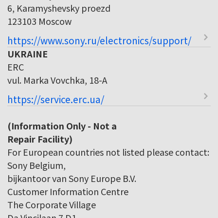
6, Karamyshevsky proezd
123103 Moscow
https://www.sony.ru/electronics/support/
UKRAINE
ERC
vul. Marka Vovchka, 18-A
https://service.erc.ua/
(Information Only - Not a
Repair Facility)
For European countries not listed please contact:
Sony Belgium,
bijkantoor van Sony Europe B.V.
Customer Information Centre
The Corporate Village
Da Vincilaan 7 D1,