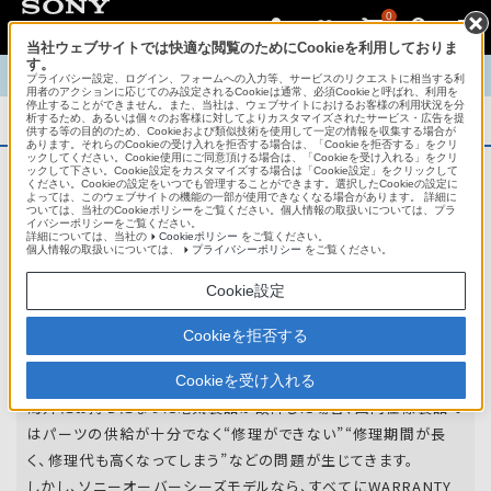
0
当社ウェブサイトでは快適な閲覧のためにCookieを利用しておりま
す。
TOP
商品概要
商品情報
English
中文
プライバシー設定、ログイン、フォームへの入力等、サービスのリクエストに相当する利
用者のアクションに応じてのみ設定されるCookieは通常、必須Cookieと呼ばれ、利用を
停止することができません。また、当社は、ウェブサイトにおけるお客様の利用状況を分
析するため、あるいは個々のお客様に対してよりカスタマイズされたサービス・広告を提
商品概要
供する等の目的のため、Cookieおよび類似技術を使用して一定の情報を収集する場合が
あります。それらのCookieの受け入れを拒否する場合は、「Cookieを拒否する」をクリ
ックしてください。Cookie使用にご同意頂ける場合は、「Cookieを受け入れる」をクリ
ックして下さい。Cookie設定をカスタマイズする場合は「Cookie設定」をクリックして
ください。Cookieの設定をいつでも管理することができます。選択したCookieの設定に
アフターサービス
よっては、このウェブサイトの機能の一部が使用できなくなる場合があります。 詳細に
ついては、当社のCookieポリシーをご覧ください。個人情報の取扱いについては、プラ
イバシーポリシーをご覧ください。
詳細については、当社の
Cookieポリシー
をご覧ください。
オーバーシーズモデルは、いろいろな国
個人情報の取扱いについては、
プライバシーポリシー
をご覧ください。
や
地域で共通の保証を実施しています。
Cookie設定
世界47の国や地域で共通の保証サービスを実施し
Cookieを拒否する
ています。
Cookieを受け入れる
海外にお持ちになった電気製品が故障した場合、国内仕様製品で
はパーツの供給が十分でなく“修理ができない”“修理期間が長
く、修理代も高くなってしまう”などの問題が生じてきます。
しかし、ソニーオーバーシーズモデルなら、すべてにWARRANTY