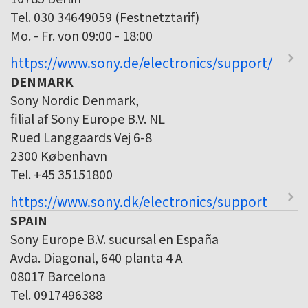
Tel. 030 34649059 (Festnetztarif)
Mo. - Fr. von 09:00 - 18:00
https://www.sony.de/electronics/support/
DENMARK
Sony Nordic Denmark,
filial af Sony Europe B.V. NL
Rued Langgaards Vej 6-8
2300 København
Tel. +45 35151800
https://www.sony.dk/electronics/support
SPAIN
Sony Europe B.V. sucursal en España
Avda. Diagonal, 640 planta 4 A
08017 Barcelona
Tel. 0917496388