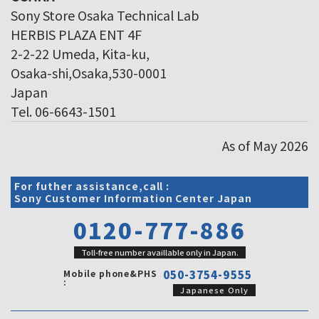
Sony Store Osaka Technical Lab
HERBIS PLAZA ENT 4F
2-2-22 Umeda, Kita-ku,
Osaka-shi,Osaka,530-0001
Japan
Tel. 06-6643-1501
As of May 2026
For futher assistance,call :
Sony Customer Information Center Japan
0120-777-886
Toll-free number availlable only in Japan.
Mobile phone&PHS
050-3754-9555
:
Japanese Only