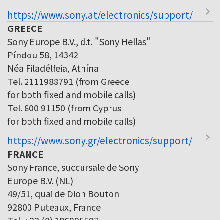
https://www.sony.at/electronics/support/
GREECE
Sony Europe B.V., d.t. "Sony Hellas"
Píndou 58, 14342
Néa Filadélfeia, Athína
Tel. 2111988791 (from Greece
for both fixed and mobile calls)
Tel. 800 91150 (from Cyprus
for both fixed and mobile calls)
https://www.sony.gr/electronics/support/
FRANCE
Sony France, succursale de Sony
Europe B.V. (NL)
49/51, quai de Dion Bouton
92800 Puteaux, France
Tel. +33 (0) 186995597