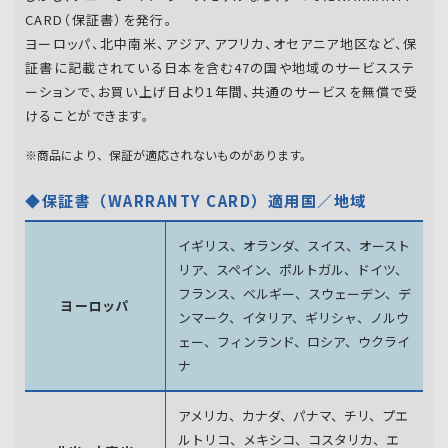
CARD（保証書）を発行。
ヨーロッパ、北中南米、アジア、アフリカ、オセアニア地区など、保
証書に記載されている日本を含む47の国や地域のサービスステ
ーションで、お買い上げ日より1年間、共通のサービスを無償で受
けることができます。
※商品により、保証が適応されないものがあります。
◆保証書（WARRANTY CARD）適用国／地域
イギリス、オランダ、スイス、オースト
リア、スペイン、
ポルトガル、ドイツ、
フランス、ベルギー、スウェーデン、
デ
ヨーロッパ
ンマーク、イタリア、ギリシャ、ノルウ
ェー、フィンランド、
ロシア、ウクライ
ナ
アメリカ、カナダ、パナマ、チリ、プエ
ルトリコ、メキシコ、
コスタリカ、エ