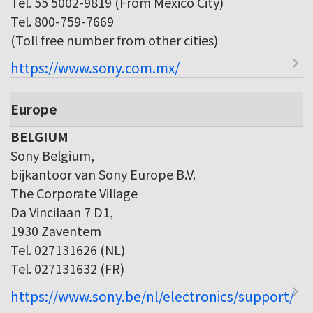
Tel. 55 5002-9819 (From Mexico City)
Tel. 800-759-7669
(Toll free number from other cities)
https://www.sony.com.mx/
Europe
BELGIUM
Sony Belgium,
bijkantoor van Sony Europe B.V.
The Corporate Village
Da Vincilaan 7 D1,
1930 Zaventem
Tel. 027131626 (NL)
Tel. 027131632 (FR)
https://www.sony.be/nl/electronics/support/