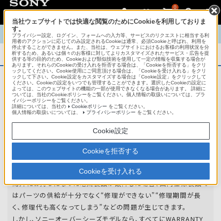
0
当社ウェブサイトでは快適な閲覧のためにCookieを利用しておりま
す。
TOP
商品概要
商品情報
English
中文
プライバシー設定、ログイン、フォームへの入力等、サービスのリクエストに相当する利
用者のアクションに応じてのみ設定されるCookieは通常、必須Cookieと呼ばれ、利用を
停止することができません。また、当社は、ウェブサイトにおけるお客様の利用状況を分
析するため、あるいは個々のお客様に対してよりカスタマイズされたサービス・広告を提
商品概要
供する等の目的のため、Cookieおよび類似技術を使用して一定の情報を収集する場合が
あります。それらのCookieの受け入れを拒否する場合は、「Cookieを拒否する」をクリ
ックしてください。Cookie使用にご同意頂ける場合は、「Cookieを受け入れる」をクリ
ックして下さい。Cookie設定をカスタマイズする場合は「Cookie設定」をクリックして
ください。Cookieの設定をいつでも管理することができます。選択したCookieの設定に
アフターサービス
よっては、このウェブサイトの機能の一部が使用できなくなる場合があります。 詳細に
ついては、当社のCookieポリシーをご覧ください。個人情報の取扱いについては、プラ
イバシーポリシーをご覧ください。
詳細については、当社の
Cookieポリシー
をご覧ください。
オーバーシーズモデルは、いろいろな国
個人情報の取扱いについては、
プライバシーポリシー
をご覧ください。
や
地域で共通の保証を実施しています。
Cookie設定
世界47の国や地域で共通の保証サービスを実施し
Cookieを拒否する
ています。
Cookieを受け入れる
海外にお持ちになった電気製品が故障した場合、国内仕様製品で
はパーツの供給が十分でなく“修理ができない”“修理期間が長
く、修理代も高くなってしまう”などの問題が生じてきます。
しかし、ソニーオーバーシーズモデルなら、すべてにWARRANTY