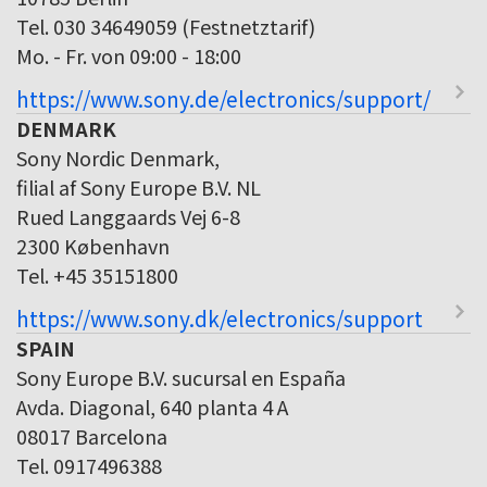
Tel. 030 34649059 (Festnetztarif)
Mo. - Fr. von 09:00 - 18:00
https://www.sony.de/electronics/support/
DENMARK
Sony Nordic Denmark,
filial af Sony Europe B.V. NL
Rued Langgaards Vej 6-8
2300 København
Tel. +45 35151800
https://www.sony.dk/electronics/support
SPAIN
Sony Europe B.V. sucursal en España
Avda. Diagonal, 640 planta 4 A
08017 Barcelona
Tel. 0917496388