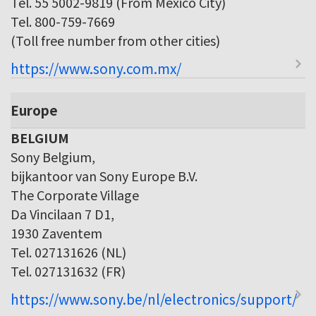
Tel. 55 5002-9819 (From Mexico City)
Tel. 800-759-7669
(Toll free number from other cities)
https://www.sony.com.mx/
Europe
BELGIUM
Sony Belgium,
bijkantoor van Sony Europe B.V.
The Corporate Village
Da Vincilaan 7 D1,
1930 Zaventem
Tel. 027131626 (NL)
Tel. 027131632 (FR)
https://www.sony.be/nl/electronics/support/