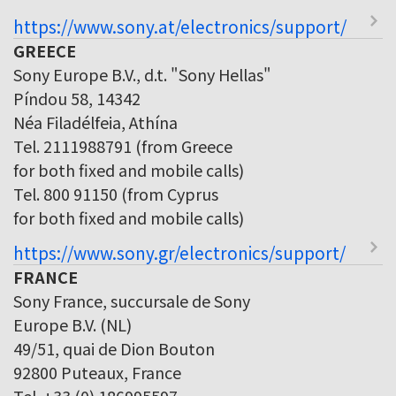
https://www.sony.at/electronics/support/
GREECE
Sony Europe B.V., d.t. "Sony Hellas"
Píndou 58, 14342
Néa Filadélfeia, Athína
Tel. 2111988791 (from Greece
for both fixed and mobile calls)
Tel. 800 91150 (from Cyprus
for both fixed and mobile calls)
https://www.sony.gr/electronics/support/
FRANCE
Sony France, succursale de Sony
Europe B.V. (NL)
49/51, quai de Dion Bouton
92800 Puteaux, France
Tel. +33 (0) 186995597