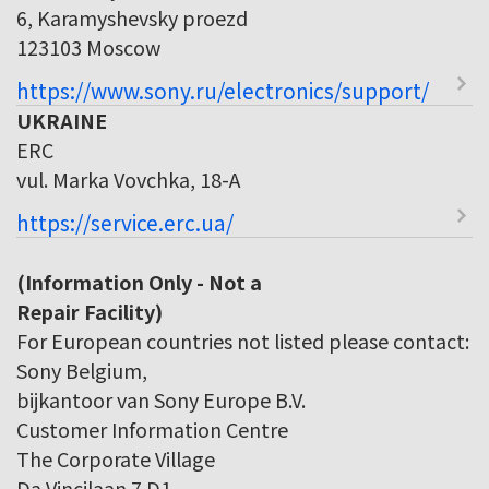
6, Karamyshevsky proezd
123103 Moscow
https://www.sony.ru/electronics/support/
UKRAINE
ERC
vul. Marka Vovchka, 18-A
https://service.erc.ua/
(Information Only - Not a
Repair Facility)
For European countries not listed please contact:
Sony Belgium,
bijkantoor van Sony Europe B.V.
Customer Information Centre
The Corporate Village
Da Vincilaan 7 D1,