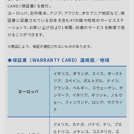
CARD（保証書）を発行。
ヨーロッパ、北中南米、アジア、アフリカ、オセアニア地区など、保
証書に記載されている日本を含む47の国や地域のサービスステ
ーションで、お買い上げ日より1年間、共通のサービスを無償で受
けることができます。
※商品により、保証が適応されないものがあります。
◆保証書（WARRANTY CARD）適用国／地域
イギリス、オランダ、スイス、オースト
リア、スペイン、
ポルトガル、ドイツ、
フランス、ベルギー、スウェーデン、
デ
ヨーロッパ
ンマーク、イタリア、ギリシャ、ノルウ
ェー、フィンランド、
ロシア、ウクライ
ナ
アメリカ、カナダ、パナマ、チリ、プエ
ルトリコ、メキシコ、
コスタリカ、エ