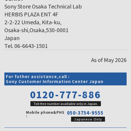
Sony Store Osaka Technical Lab
HERBIS PLAZA ENT 4F
2-2-22 Umeda, Kita-ku,
Osaka-shi,Osaka,530-0001
Japan
Tel. 06-6643-1501
As of May 2026
For futher assistance,call :
Sony Customer Information Center Japan
0120-777-886
Toll-free number availlable only in Japan.
Mobile phone&PHS
050-3754-9555
:
Japanese Only