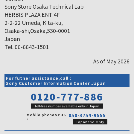
Sony Store Osaka Technical Lab
HERBIS PLAZA ENT 4F
2-2-22 Umeda, Kita-ku,
Osaka-shi,Osaka,530-0001
Japan
Tel. 06-6643-1501
As of May 2026
For futher assistance,call :
Sony Customer Information Center Japan
0120-777-886
Toll-free number availlable only in Japan.
Mobile phone&PHS
050-3754-9555
:
Japanese Only