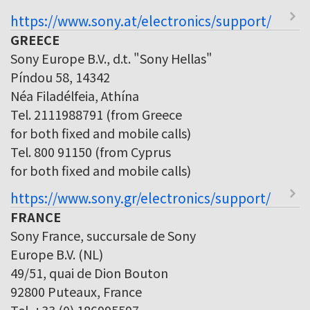
https://www.sony.at/electronics/support/
GREECE
Sony Europe B.V., d.t. "Sony Hellas"
Píndou 58, 14342
Néa Filadélfeia, Athína
Tel. 2111988791 (from Greece
for both fixed and mobile calls)
Tel. 800 91150 (from Cyprus
for both fixed and mobile calls)
https://www.sony.gr/electronics/support/
FRANCE
Sony France, succursale de Sony
Europe B.V. (NL)
49/51, quai de Dion Bouton
92800 Puteaux, France
Tel. +33 (0) 186995597