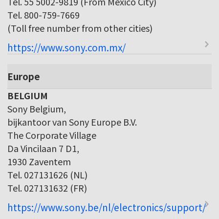
Tel. 55 5002-9819 (From Mexico City)
Tel. 800-759-7669
(Toll free number from other cities)
https://www.sony.com.mx/
Europe
BELGIUM
Sony Belgium,
bijkantoor van Sony Europe B.V.
The Corporate Village
Da Vincilaan 7 D1,
1930 Zaventem
Tel. 027131626 (NL)
Tel. 027131632 (FR)
https://www.sony.be/nl/electronics/support/