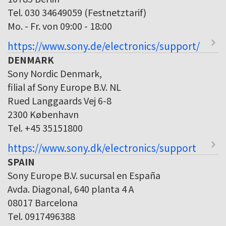
Tel. 030 34649059 (Festnetztarif)
Mo. - Fr. von 09:00 - 18:00
https://www.sony.de/electronics/support/
DENMARK
Sony Nordic Denmark,
filial af Sony Europe B.V. NL
Rued Langgaards Vej 6-8
2300 København
Tel. +45 35151800
https://www.sony.dk/electronics/support
SPAIN
Sony Europe B.V. sucursal en España
Avda. Diagonal, 640 planta 4 A
08017 Barcelona
Tel. 0917496388