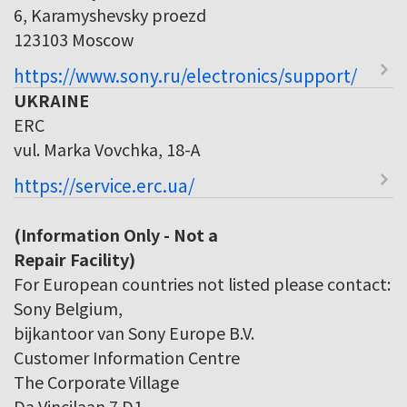
6, Karamyshevsky proezd
123103 Moscow
https://www.sony.ru/electronics/support/
UKRAINE
ERC
vul. Marka Vovchka, 18-A
https://service.erc.ua/
(Information Only - Not a
Repair Facility)
For European countries not listed please contact:
Sony Belgium,
bijkantoor van Sony Europe B.V.
Customer Information Centre
The Corporate Village
Da Vincilaan 7 D1,