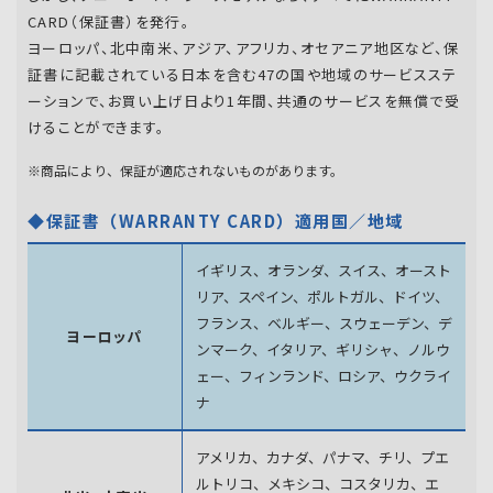
CARD（保証書）を発行。
ヨーロッパ、北中南米、アジア、アフリカ、オセアニア地区など、保
証書に記載されている日本を含む47の国や地域のサービスステ
ーションで、お買い上げ日より1年間、共通のサービスを無償で受
けることができます。
※商品により、保証が適応されないものがあります。
◆保証書（WARRANTY CARD）適用国／地域
イギリス、オランダ、スイス、オースト
リア、スペイン、
ポルトガル、ドイツ、
フランス、ベルギー、スウェーデン、
デ
ヨーロッパ
ンマーク、イタリア、ギリシャ、ノルウ
ェー、フィンランド、
ロシア、ウクライ
ナ
アメリカ、カナダ、パナマ、チリ、プエ
ルトリコ、メキシコ、
コスタリカ、エ