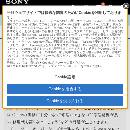
0
当社ウェブサイトでは快適な閲覧のためにCookieを利用しておりま
す。
TOP
商品概要
商品情報
English
中文
プライバシー設定、ログイン、フォームへの入力等、サービスのリクエストに相当する利
用者のアクションに応じてのみ設定されるCookieは通常、必須Cookieと呼ばれ、利用を
停止することができません。また、当社は、ウェブサイトにおけるお客様の利用状況を分
析するため、あるいは個々のお客様に対してよりカスタマイズされたサービス・広告を提
商品概要
供する等の目的のため、Cookieおよび類似技術を使用して一定の情報を収集する場合が
あります。それらのCookieの受け入れを拒否する場合は、「Cookieを拒否する」をクリ
ックしてください。Cookie使用にご同意頂ける場合は、「Cookieを受け入れる」をクリ
ックして下さい。Cookie設定をカスタマイズする場合は「Cookie設定」をクリックして
ください。Cookieの設定をいつでも管理することができます。選択したCookieの設定に
アフターサービス
よっては、このウェブサイトの機能の一部が使用できなくなる場合があります。 詳細に
ついては、当社のCookieポリシーをご覧ください。個人情報の取扱いについては、プラ
イバシーポリシーをご覧ください。
詳細については、当社の
Cookieポリシー
をご覧ください。
オーバーシーズモデルは、いろいろな国
個人情報の取扱いについては、
プライバシーポリシー
をご覧ください。
や
地域で共通の保証を実施しています。
Cookie設定
世界47の国や地域で共通の保証サービスを実施し
Cookieを拒否する
ています。
Cookieを受け入れる
海外にお持ちになった電気製品が故障した場合、国内仕様製品で
はパーツの供給が十分でなく“修理ができない”“修理期間が長
く、修理代も高くなってしまう”などの問題が生じてきます。
しかし、ソニーオーバーシーズモデルなら、すべてにWARRANTY