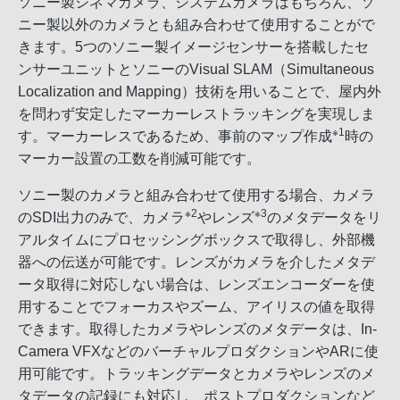
ソニー製シネマカメラ、システムカメラはもちろん、ソ
ニー製以外のカメラとも組み合わせて使用することがで
きます。5つのソニー製イメージセンサーを搭載したセ
ンサーユニットとソニーのVisual SLAM（Simultaneous
Localization and Mapping）技術を用いることで、屋内外
を問わず安定したマーカーレストラッキングを実現しま
※1
す。マーカーレスであるため、事前のマップ作成
時の
マーカー設置の工数を削減可能です。
ソニー製のカメラと組み合わせて使用する場合、カメラ
※2
※3
のSDI出力のみで、カメラ
やレンズ
のメタデータをリ
アルタイムにプロセッシングボックスで取得し、外部機
器への伝送が可能です。レンズがカメラを介したメタデ
ータ取得に対応しない場合は、レンズエンコーダーを使
用することでフォーカスやズーム、アイリスの値を取得
できます。取得したカメラやレンズのメタデータは、In-
Camera VFXなどのバーチャルプロダクションやARに使
用可能です。トラッキングデータとカメラやレンズのメ
タデータの記録にも対応し、ポストプロダクションなど