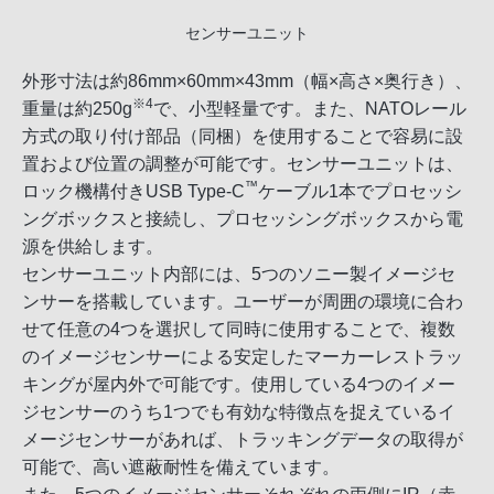
センサーユニット
外形寸法は約86mm×60mm×43mm（幅×高さ×奥行き）、
※4
重量は約250g
で、小型軽量です。また、NATOレール
方式の取り付け部品（同梱）を使用することで容易に設
置および位置の調整が可能です。センサーユニットは、
™
ロック機構付きUSB Type-C
ケーブル1本でプロセッシ
ングボックスと接続し、プロセッシングボックスから電
源を供給します。
センサーユニット内部には、5つのソニー製イメージセ
ンサーを搭載しています。ユーザーが周囲の環境に合わ
せて任意の4つを選択して同時に使用することで、複数
のイメージセンサーによる安定したマーカーレストラッ
キングが屋内外で可能です。使用している4つのイメー
ジセンサーのうち1つでも有効な特徴点を捉えているイ
メージセンサーがあれば、トラッキングデータの取得が
可能で、高い遮蔽耐性を備えています。