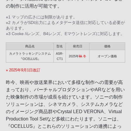
の制作に活用が可能です。
※1 マップの広さには制限があります。
※2 カメラがSDI出力によるメタデータ送信に対応している必要が
あります。
※3 Cooke /iレンズ、B4レンズ、Eマウントレンズに対応します。
商品名
型名
発売日
価格
カメラトラッキングシステム
ASR-
2025年
秋
冬
オープン価格
『OCELLUS』
CT1
※ 2025年9月1日改訂
昨今、映画や放送業界において多様な制作への需要が高
まっており、バーチャルプロダクションやARなどを用い
た映像制作の市場が成長を続けています。ソニーの制作
ソリューションは、シネマカメラ、システムカメラなど
のイメージング商品群やCrystal LED VERONA、Virtual
Production Tool Setなど多岐にわたります。ソニーは、
『OCELLUS』とこれらのソリューションの連携によっ