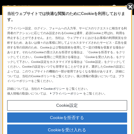
法人のお客様
当社ウェブサイトでは快適な閲覧のためにCookieを利用しておりま
す。
ニュースリリース一覧に戻る
プライバシー設定、ログイン、フォームへの入力等、サービスのリクエストに相当する利
用者のアクションに応じてのみ設定されるCookieは通常、必須Cookieと呼ばれ、利用を
2025年3月19日
停止することができません。また、当社は、ウェブサイトにおけるお客様の利用状況を分
析するため、あるいは個々のお客様に対してよりカスタマイズされたサービス・広告を提
2025年9月1日改訂
供する等の目的のため、Cookieおよび類似技術を使用して一定の情報を収集する場合が
あります。それらのCookieの受け入れを拒否する場合は、「Cookieを拒否する」をクリ
新商品
ックしてください。Cookie使用にご同意頂ける場合は、「Cookieを受け入れる」をクリ
ックして下さい。Cookie設定をカスタマイズする場合は「Cookie設定」をクリックして
複数センサーにより安定したマーカーレストラッ
ください。Cookieの設定をいつでも管理することができます。選択したCookieの設定に
キングを屋内外で実現
よっては、このウェブサイトの機能の一部が使用できなくなる場合があります。 詳細に
ついては、当社のCookieポリシーをご覧ください。個人情報の取扱いについては、プラ
バーチャルプロダクションなどの空間コンテンツ
イバシーポリシーをご覧ください。
制作を効率化する
詳細については、当社の
Cookieポリシー
をご覧ください。
個人情報の取扱いについては、
プライバシーポリシー
をご覧ください。
カメラトラッキングシステム『OCELLUS』発売
Cookie設定
Cookieを拒否する
Cookieを受け入れる