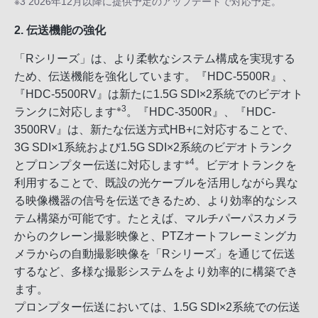
※3 2026年12月以降に提供予定のアップデートで対応予定。
2. 伝送機能の強化
「Rシリーズ」は、より柔軟なシステム構成を実現する
ため、伝送機能を強化しています。『HDC-5500R』、
『HDC-5500RV』は新たに1.5G SDI×2系統でのビデオト
※3
ランクに対応します
。『HDC-3500R』、『HDC-
3500RV』は、新たな伝送方式HB+に対応することで、
3G SDI×1系統および1.5G SDI×2系統のビデオトランク
※4
とプロンプター伝送に対応します
。ビデオトランクを
利用することで、既設の光ケーブルを活用しながら異な
る映像機器の信号を伝送できるため、より効率的なシス
テム構築が可能です。たとえば、マルチパーパスカメラ
からのクレーン撮影映像と、PTZオートフレーミングカ
メラからの自動撮影映像を「Rシリーズ」を通じて伝送
するなど、多様な撮影システムをより効率的に構築でき
ます。
プロンプター伝送においては、1.5G SDI×2系統での伝送