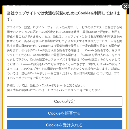
法人のお客様
当社ウェブサイトでは快適な閲覧のためにCookieを利用しておりま
す。
ニュースリリース一覧に戻る
プライバシー設定、ログイン、フォームへの入力等、サービスのリクエストに相当する利
用者のアクションに応じてのみ設定されるCookieは通常、必須Cookieと呼ばれ、利用を
2026年4月17日
停止することができません。また、当社は、ウェブサイトにおけるお客様の利用状況を分
析するため、あるいは個々のお客様に対してよりカスタマイズされたサービス・広告を提
新商品
供する等の目的のため、Cookieおよび類似技術を使用して一定の情報を収集する場合が
あります。それらのCookieの受け入れを拒否する場合は、「Cookieを拒否する」をクリ
ックしてください。Cookie使用にご同意頂ける場合は、「Cookieを受け入れる」をクリ
システムカメラ新「Rシリーズ」 5モデルを発売
ックして下さい。Cookie設定をカスタマイズする場合は「Cookie設定」をクリックして
撮像性能やシステム拡張性を向上し、ラインアッ
ください。Cookieの設定をいつでも管理することができます。選択したCookieの設定に
よっては、このウェブサイトの機能の一部が使用できなくなる場合があります。 詳細に
プを刷新
ついては、当社のCookieポリシーをご覧ください。個人情報の取扱いについては、プラ
イバシーポリシーをご覧ください。
詳細については、当社の
Cookieポリシー
をご覧ください。
個人情報の取扱いについては、
プライバシーポリシー
をご覧ください。
Cookie設定
Cookieを拒否する
Cookieを受け入れる