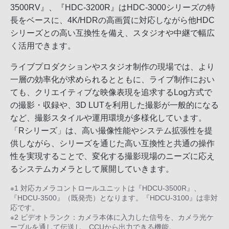
3500RV』、『HDC-3200R』はHDC-3000シリーズの特
長をベースに、4K/HDRの高画質に対応しながら他HDC
シリーズとの高い互換性を備え、スタジオや中継で幅広
く活用できます。
ライブプロダクションやスタジオ制作の現場では、より
一層の効率化が求められるとともに、ライブ制作におい
ても、クリエイティブな映像表現を追求するLog方式で
の撮影・収録や、3D LUTを利用した撮影が一般的になる
など、撮影スタイルや運用環境が多様化しています。
「Rシリーズ」は、高い撮像性能やシステム拡張性を提
供しながら、シリーズを通じた高い互換性と共通の操作
性を実現することで、変化する撮影現場のニーズに応え
るシステムカメラとして展開していきます。
※1 対応カメラコントロールユニットは『HDCU-3500R』、
『HDCU-3500』（既発売）となります。『HDCU-3100』は非対
応です。
※2 ビデオトランク：カメラ本体に入力した信号を、カメラ光ケ
ーブルを通して伝送し、CCUから出力できる機能。