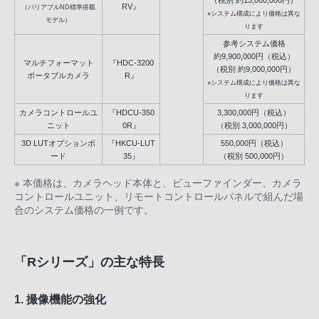
RV』
（バリアブルND標準搭載
※システム構成により価格は異な
モデル）
ります
参考システム価格
約9,900,000円（税込）
マルチフォーマット
『HDC-3200
（税別 約9,000,000円）
ポータブルカメラ
R』
※システム構成により価格は異な
ります
カメラコントロールユ
『HDCU-350
3,300,000円（税込）
ニット
0R』
（税別 3,000,000円）
3D LUTオプションボ
『HKCU-LUT
550,000円（税込）
ード
35』
（税別 500,000円）
※ 本価格は、カメラヘッド本体と、ビューファインダー、カメラ
コントロールユニット、リモートコントロールパネルで組んだ場
合のシステム価格の一例です。
「Rシリーズ」の主な特長
1. 撮像機能の強化