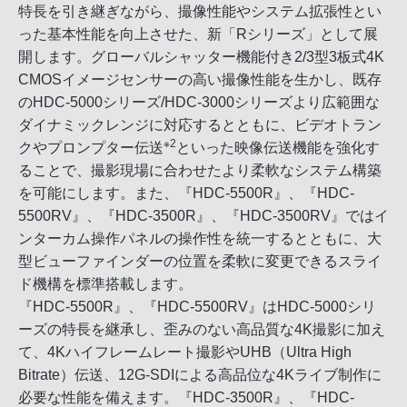
特長を引き継ぎながら、撮像性能やシステム拡張性とい
った基本性能を向上させた、新「Rシリーズ」として展
開します。グローバルシャッター機能付き2/3型3板式4K
CMOSイメージセンサーの高い撮像性能を生かし、既存
のHDC-5000シリーズ/HDC-3000シリーズより広範囲な
ダイナミックレンジに対応するとともに、ビデオトラン
※2
クやプロンプター伝送
といった映像伝送機能を強化す
ることで、撮影現場に合わせたより柔軟なシステム構築
を可能にします。また、『HDC-5500R』、『HDC-
5500RV』、『HDC-3500R』、『HDC-3500RV』ではイ
ンターカム操作パネルの操作性を統一するとともに、大
型ビューファインダーの位置を柔軟に変更できるスライ
ド機構を標準搭載します。
『HDC-5500R』、『HDC-5500RV』はHDC-5000シリ
ーズの特長を継承し、歪みのない高品質な4K撮影に加え
て、4Kハイフレームレート撮影やUHB（Ultra High
Bitrate）伝送、12G-SDIによる高品位な4Kライブ制作に
必要な性能を備えます。『HDC-3500R』、『HDC-