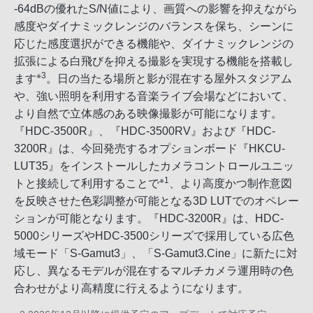
-64dBの優れたS/N値により、画質への影響を抑えながら
感度やダイナミックレンジのバランスを保ち、シーンに
応じた感度選択ができる機能や、ダイナミックレンジの
拡張による白飛びを抑える撮影を実現する機能を搭載し
※3
ます
。日の当たる場所と影が混在する屋外スタジアム
や、強い照明を利用する音楽ライブ会場などにおいて、
より自然で立体感のある映像撮影が可能になります。
『HDC-3500R』、『HDC-3500RV』および『HDC-
3200R』は、今回発売するオプションボード『HKCU-
LUT35』をインストールしたカメラコントロールユニッ
※1
トと接続して利用することで
、より高度かつ制作意図
を反映させた色彩調整が可能となる3D LUTでのオペレー
ションが可能となります。『HDC-3200R』は、HDC-
5000シリーズやHDC-3500シリーズで採用している広色
域モード「S-Gamut3」、「S-Gamut3.Cine」に新たに対
応し、異なるモデルが混在するマルチカメラ運用時の色
合わせがより高精度に行えるようになります。