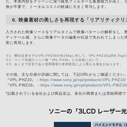
た、本体内部をクリーンに保つ吸気フィルターも集塵能力が高く、セル
換が不要で、トータルコストの軽減に大きく寄与します。
映像素材の美しさを再現する「リアリティクリ
入力された映像ソースをリアルタイムで映像パターンの解析をし、
ディテール感、さらに映像データの編集や伝送で失われてしまった
実に再現します。
※1：弊社従来モデルVPL-FHZ60が約16kgに対して、VPL-PHZ10は約8.7kg
※2：ランプ光源のソニー製『VPL-FH36』との比較において。
※3：あくまで目安であり使用環境や使用状況により異なる場合があります。
その他、主な仕様や詳細に関しては、下記URLからご確認ください
『VPL-PHZ10』：
https://www.sony.jp/vpl/products/VPL-PHZ10/
『VPL-PWZ10』：
https://www.sony.jp/vpl/products/VPL-PWZ10
*記載されている会社および商品名は、各社の商標または登録商標で