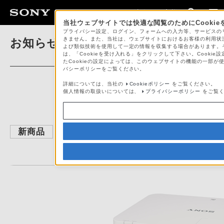
法人のお客様
当社ウェブサイトでは快適な閲覧のためにCooki
プライバシー設定、ログイン、フォームへの入力等、サービスのリク
きません。また、当社は、ウェブサイトにおけるお客様の利用状況
お知らせ
よび類似技術を使用して一定の情報を収集する場合があります。それ
は、「Cookieを受け入れる」をクリックして下さい。Cooki
たCookieの設定によっては、このウェブサイトの機能の一部が
バシーポリシーをご覧ください。
詳細については、当社の
Cookieポリシー
をご覧ください。
個人情報の取扱いについては、
プライバシーポリシー
をご覧く
新商品
会議室や教室に設置
WUXGA対応