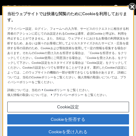
法人のお客様
当社ウェブサイトでは快適な閲覧のためにCookieを利用しておりま
す。
ニュースリリース一覧に戻る
プライバシー設定、ログイン、フォームへの入力等、サービスのリクエストに相当する利
用者のアクションに応じてのみ設定されるCookieは通常、必須Cookieと呼ばれ、利用を
2022年9月9日
停止することができません。また、当社は、ウェブサイトにおけるお客様の利用状況を分
析するため、あるいは個々のお客様に対してよりカスタマイズされたサービス・広告を提
新商品
供する等の目的のため、Cookieおよび類似技術を使用して一定の情報を収集する場合が
あります。それらのCookieの受け入れを拒否する場合は、「Cookieを拒否する」をクリ
ックしてください。Cookie使用にご同意頂ける場合は、「Cookieを受け入れる」をクリ
スタッカブル構造のライブプロダクションスイッ
ックして下さい。Cookie設定をカスタマイズする場合は「Cookie設定」をクリックして
チャー『MLS-X1』発売
ください。Cookieの設定をいつでも管理することができます。選択したCookieの設定に
よっては、このウェブサイトの機能の一部が使用できなくなる場合があります。 詳細に
ユニットを積み重ねることで、大規模システムや
ついては、当社のCookieポリシーをご覧ください。個人情報の取扱いについては、プラ
複数システムに柔軟に対応
イバシーポリシーをご覧ください。
詳細については、当社の
Cookieポリシー
をご覧ください。
個人情報の取扱いについては、
プライバシーポリシー
をご覧ください。
Cookie設定
Cookieを拒否する
Cookieを受け入れる