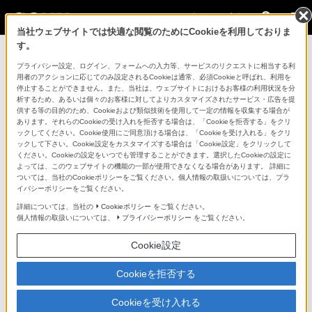
法人のお客様
当社ウェブサイトでは快適な閲覧のためにCookieを利用しておりま
す。
ニュースリリース一覧に戻る
プライバシー設定、ログイン、フォームへの入力等、サービスのリクエストに相当する利
用者のアクションに応じてのみ設定されるCookieは通常、必須Cookieと呼ばれ、利用を
2023年3月27日
停止することができません。また、当社は、ウェブサイトにおけるお客様の利用状況を分
析するため、あるいは個々のお客様に対してよりカスタマイズされたサービス・広告を提
新商品
供する等の目的のため、Cookieおよび類似技術を使用して一定の情報を収集する場合が
あります。それらのCookieの受け入れを拒否する場合は、「Cookieを拒否する」をクリ
ックしてください。Cookie使用にご同意頂ける場合は、「Cookieを受け入れる」をクリ
グローバルシャッター機能付き2/3型3板式HD
ックして下さい。Cookie設定をカスタマイズする場合は「Cookie設定」をクリックして
CMOSイメージセンサーを搭載した
ください。Cookieの設定をいつでも管理することができます。選択したCookieの設定に
よっては、このウェブサイトの機能の一部が使用できなくなる場合があります。 詳細に
HDマルチパーパスカメラ『HDC-P31』を発売
ついては、当社のCookieポリシーをご覧ください。個人情報の取扱いについては、プラ
イバシーポリシーをご覧ください。
詳細については、当社の
Cookieポリシー
をご覧ください。
個人情報の取扱いについては、
プライバシーポリシー
をご覧ください。
Cookie設定
ソニーマーケティング株式会社（本社：東京都品川区、
代表取締役社長：粂川滋、以下、ソニーマーケティン
Cookieを拒否する
グ）は、グローバルシャッター機能付き2/3型3板式HD
Cookieを受け入れる
CMOSイメージセンサーを搭載したHDマルチパーパスカ