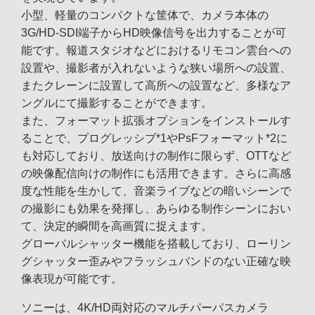
小型、軽量のコンパクトな筐体で、カメラ本体の
3G/HD-SDI端子からHD映像信号を出力することが可
能です。報道スタジオなどにおけるリモコン雲台への
設置や、撮影者が入れないような狭い場所への設置、
またクレーンに設置して高所への設置など、多様なア
ングルにて撮影することができます。
また、フォーマット拡張オプションをインストールす
ることで、プログレッシブ*1やPsFフォーマット*2に
も対応しており、放送向けの制作に限らず、OTTなど
の映像配信向けの制作にも活用できます。さらに高感
度な性能を生かして、音楽ライブなどの暗いシーンで
の撮影にも効果を発揮し、あらゆる制作シーンにおい
て、決定的瞬間を高画質に捉えます。
グローバルシャッター機能を搭載しており、ローリン
グシャッター歪みやフラッシュバンドのない正確な映
像表現が可能です。
ソニーは、4K/HD両対応のマルチパーパスカメラ