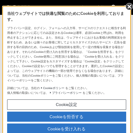
法人のお客様
当社ウェブサイトでは快適な閲覧のためにCookieを利用しておりま
す。
ニュースリリース一覧に戻る
プライバシー設定、ログイン、フォームへの入力等、サービスのリクエストに相当する利
用者のアクションに応じてのみ設定されるCookieは通常、必須Cookieと呼ばれ、利用を
2025年2月26日
停止することができません。また、当社は、ウェブサイトにおけるお客様の利用状況を分
析するため、あるいは個々のお客様に対してよりカスタマイズされたサービス・広告を提
2025年3月13日 改訂
供する等の目的のため、Cookieおよび類似技術を使用して一定の情報を収集する場合が
「バンテリンドーム ナゴヤ」に大型LED表示装置
あります。それらのCookieの受け入れを拒否する場合は、「Cookieを拒否する」をクリ
ックしてください。Cookie使用にご同意頂ける場合は、「Cookieを受け入れる」をクリ
を納入
ックして下さい。Cookie設定をカスタマイズする場合は「Cookie設定」をクリックして
ください。Cookieの設定をいつでも管理することができます。選択したCookieの設定に
－ドーム内での顧客体験価値の向上を支援する迫力ある映像演出を実現－
よっては、このウェブサイトの機能の一部が使用できなくなる場合があります。 詳細に
ついては、当社のCookieポリシーをご覧ください。個人情報の取扱いについては、プラ
イバシーポリシーをご覧ください。
詳細については、当社の
Cookieポリシー
をご覧ください。
個人情報の取扱いについては、
プライバシーポリシー
をご覧ください。
Cookie設定
Cookieを拒否する
Cookieを受け入れる