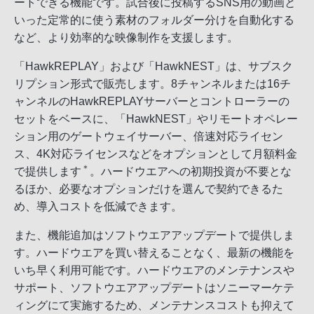
ートできる機能です。試合後に投稿するSNS用の動画と
いった定常的に使う素材のフォルダー分けを自動化する
など、より効率的な映像制作を支援します。
「HawkREPLAY」および「HawkNEST」は、サブスク
リプション形式で販売します。8チャンネルまたは16チ
ャンネルのHawkREPLAYサーバーとコントローラーの
セットをベースに、「HawkNEST」やリモートオペレー
ション用のゲートウェイサーバー、倍速対応ライセン
ス、4K対応ライセンスなどをオプションとして月額料金
＊
で提供します
。ハードウエアへの初期投資が不要とな
るほか、必要なオプションだけを選んで契約できるた
め、導入コストを低減できます。
また、機能追加はソフトウエアアップデートで提供しま
す。ハードウエアを買い替えることなく、最新の機能を
いち早く利用可能です。ハードウエアのメンテナンスや
サポート、ソフトウエアアップデートはソニーマーケテ
ィングにて実施するため、メンテナンスコストも抑えて