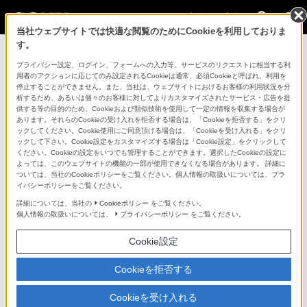
法人のお客様
当社ウェブサイトでは快適な閲覧のためにCookieを利用しておりま
す。
ニュースリリース一覧に戻る
プライバシー設定、ログイン、フォームへの入力等、サービスのリクエストに相当する利
用者のアクションに応じてのみ設定されるCookieは通常、必須Cookieと呼ばれ、利用を
2026年7月7日
停止することができません。また、当社は、ウェブサイトにおけるお客様の利用状況を分
析するため、あるいは個々のお客様に対してよりカスタマイズされたサービス・広告を提
供する等の目的のため、Cookieおよび類似技術を使用して一定の情報を収集する場合が
スポーツ中継向けリプレイシステム
あります。それらのCookieの受け入れを拒否する場合は、「Cookieを拒否する」をクリ
ックしてください。Cookie使用にご同意頂ける場合は、「Cookieを受け入れる」をクリ
「HawkREPLAY」、「HawkNEST」の国内販売
ックして下さい。Cookie設定をカスタマイズする場合は「Cookie設定」をクリックして
を開始
ください。Cookieの設定をいつでも管理することができます。選択したCookieの設定に
よっては、このウェブサイトの機能の一部が使用できなくなる場合があります。 詳細に
ついては、当社のCookieポリシーをご覧ください。個人情報の取扱いについては、プラ
イバシーポリシーをご覧ください。
詳細については、当社の
Cookieポリシー
をご覧ください。
個人情報の取扱いについては、
プライバシーポリシー
をご覧ください。
ソニーマーケティング株式会社（本社：東京都港区、代
Cookie設定
表取締役社長：川口大輔、以下、ソニーマーケティン
グ）は、ソニーのグループ会社であるHawk-Eye
Cookieを拒否する
Innovations（ホークアイ）が提供する、スポーツ中継向
Cookieを受け入れる
けのインスタントリプレイサーバー