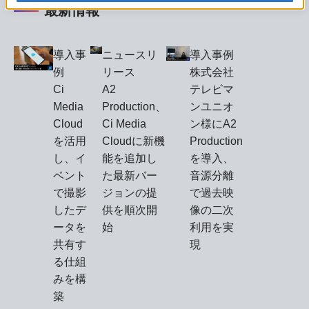
最新情報
導入事
ニュースリ
導入事例
例
リース
株式会社
Ci
A2
テレビマ
Media
Production、
ンユニオ
Cloud
Ci Media
ン様にA2
を活用
Cloudに新機
Production
し、イ
能を追加し
を導入、
ベント
た最新バー
音源分離
で撮影
ジョンの提
で過去映
したデ
供を順次開
像の二次
ータを
始
利用を実
共有す
現
る仕組
みを構
築