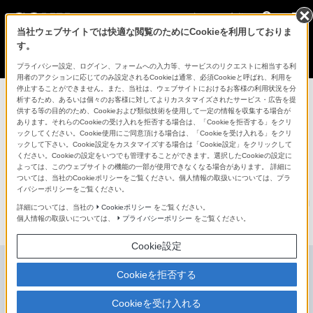
法人のお客様
当社ウェブサイトでは快適な閲覧のためにCookieを利用しておりま
す。
Creators' Cloudトップ
プライバシー設定、ログイン、フォームへの入力等、サービスのリクエストに相当する利
用者のアクションに応じてのみ設定されるCookieは通常、必須Cookieと呼ばれ、利用を
停止することができません。また、当社は、ウェブサイトにおけるお客様の利用状況を分
析するため、あるいは個々のお客様に対してよりカスタマイズされたサービス・広告を提
供する等の目的のため、Cookieおよび類似技術を使用して一定の情報を収集する場合が
あります。それらのCookieの受け入れを拒否する場合は、「Cookieを拒否する」をクリ
ックしてください。Cookie使用にご同意頂ける場合は、「Cookieを受け入れる」をクリ
ックして下さい。Cookie設定をカスタマイズする場合は「Cookie設定」をクリックして
ください。Cookieの設定をいつでも管理することができます。選択したCookieの設定に
よっては、このウェブサイトの機能の一部が使用できなくなる場合があります。 詳細に
アップロード
ついては、当社のCookieポリシーをご覧ください。個人情報の取扱いについては、プラ
イバシーポリシーをご覧ください。
するだけで
映像活用を
詳細については、当社の
Cookieポリシー
をご覧ください。
クリエイティブ
に
個人情報の取扱いについては、
プライバシーポリシー
をご覧ください。
映像制作の現場から、企業や教育の現場での
映像活用をより効率的に
Cookie設定
Cookieを拒否する
Cookieを受け入れる