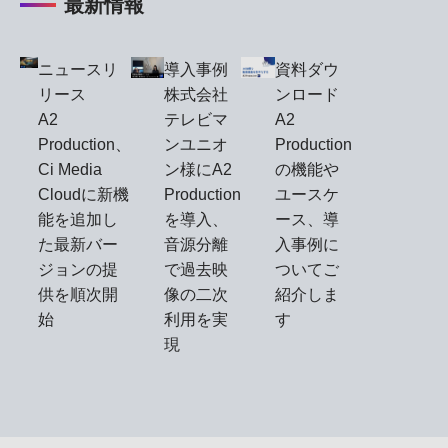
最新情報
ニュースリ
導入事例
資料ダウ
リース
株式会社
ンロード
A2
テレビマ
A2
Production、
ンユニオ
Production
Ci Media
ン様にA2
の機能や
Cloudに新機
Production
ユースケ
能を追加し
を導入、
ース、導
た最新バー
音源分離
入事例に
ジョンの提
で過去映
ついてご
供を順次開
像の二次
紹介しま
始
利用を実
す
現