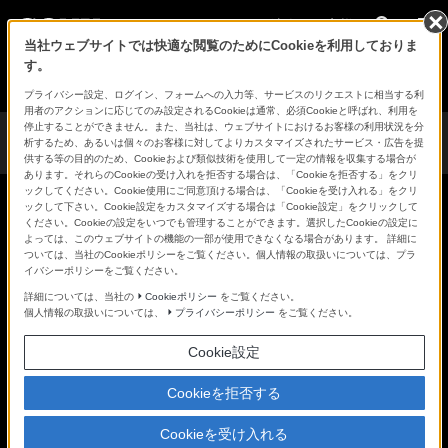
法人のお客様
当社ウェブサイトでは快適な閲覧のためにCookieを利用しておりま
す。
Creators' Cloudトップ
プライバシー設定、ログイン、フォームへの入力等、サービスのリクエストに相当する利
用者のアクションに応じてのみ設定されるCookieは通常、必須Cookieと呼ばれ、利用を
紹介動
特
活用シー
導入事
価
よくある質
お知ら
停止することができません。また、当社は、ウェブサイトにおけるお客様の利用状況を分
析するため、あるいは個々のお客様に対してよりカスタマイズされたサービス・広告を提
画
長
ン
例
格
問
せ
供する等の目的のため、Cookieおよび類似技術を使用して一定の情報を収集する場合が
あります。それらのCookieの受け入れを拒否する場合は、「Cookieを拒否する」をクリ
ックしてください。Cookie使用にご同意頂ける場合は、「Cookieを受け入れる」をクリ
ックして下さい。Cookie設定をカスタマイズする場合は「Cookie設定」をクリックして
映像制作のDXを促進するサー
ください。Cookieの設定をいつでも管理することができます。選択したCookieの設定に
よっては、このウェブサイトの機能の一部が使用できなくなる場合があります。 詳細に
ついては、当社のCookieポリシーをご覧ください。個人情報の取扱いについては、プラ
ビス
イバシーポリシーをご覧ください。
詳細については、当社の
Cookieポリシー
をご覧ください。
個人情報の取扱いについては、
プライバシーポリシー
をご覧ください。
映像・音声データをAIが解析
Cookie設定
し、業務効率を改善
Cookieを拒否する
Cookieを受け入れる