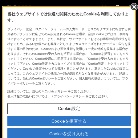
法人のお客様
当社ウェブサイトでは快適な閲覧のためにCookieを利用しておりま
す。
Creators' Cloudトップ
プライバシー設定、ログイン、フォームへの入力等、サービスのリクエストに相当する利
用者のアクションに応じてのみ設定されるCookieは通常、必須Cookieと呼ばれ、利用を
停止することができません。また、当社は、ウェブサイトにおけるお客様の利用状況を分
析するため、あるいは個々のお客様に対してよりカスタマイズされたサービス・広告を提
供する等の目的のため、Cookieおよび類似技術を使用して一定の情報を収集する場合が
あります。それらのCookieの受け入れを拒否する場合は、「Cookieを拒否する」をクリ
ックしてください。Cookie使用にご同意頂ける場合は、「Cookieを受け入れる」をクリ
ックして下さい。Cookie設定をカスタマイズする場合は「Cookie設定」をクリックして
ください。Cookieの設定をいつでも管理することができます。選択したCookieの設定に
よっては、このウェブサイトの機能の一部が使用できなくなる場合があります。 詳細に
ついては、当社のCookieポリシーをご覧ください。個人情報の取扱いについては、プラ
事例紹
イバシーポリシーをご覧ください。
詳細については、当社の
Cookieポリシー
をご覧ください。
個人情報の取扱いについては、
プライバシーポリシー
をご覧ください。
介
Cookie設定
ケーブ
Cookieを拒否する
ルテレ
Cookieを受け入れる