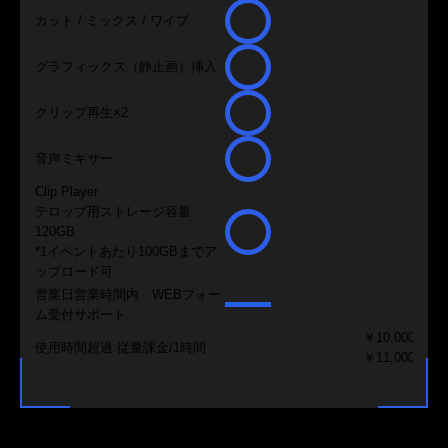
カット / ミックス / ワイプ
グラフィックス（静止画）挿入
クリップ再生×2
音声ミキサー
Clip Player
テロップ用ストレージ容量
120GB
*1イベントあたり100GBまでア
ップロード可
営業日営業時間内 WEBフォー
ム受付サポート
￥10,000（
使用時間超過 従量課金/1時間
￥11,000（