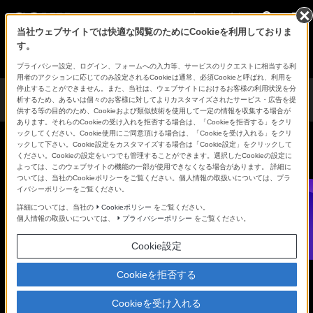
法人のお客様
当社ウェブサイトでは快適な閲覧のためにCookieを利用しておりま
す。
Creators' Cloudトップ
プライバシー設定、ログイン、フォームへの入力等、サービスのリクエストに相当する利
用者のアクションに応じてのみ設定されるCookieは通常、必須Cookieと呼ばれ、利用を
停止することができません。また、当社は、ウェブサイトにおけるお客様の利用状況を分
M2 Live
導入事例
価格
使い方・サポート
FAQ
析するため、あるいは個々のお客様に対してよりカスタマイズされたサービス・広告を提
とは
供する等の目的のため、Cookieおよび類似技術を使用して一定の情報を収集する場合が
あります。それらのCookieの受け入れを拒否する場合は、「Cookieを拒否する」をクリ
ックしてください。Cookie使用にご同意頂ける場合は、「Cookieを受け入れる」をクリ
ックして下さい。Cookie設定をカスタマイズする場合は「Cookie設定」をクリックして
ください。Cookieの設定をいつでも管理することができます。選択したCookieの設定に
よっては、このウェブサイトの機能の一部が使用できなくなる場合があります。 詳細に
価
ついては、当社のCookieポリシーをご覧ください。個人情報の取扱いについては、プラ
イバシーポリシーをご覧ください。
格・
詳細については、当社の
Cookieポリシー
をご覧ください。
トラ
個人情報の取扱いについては、
プライバシーポリシー
をご覧ください。
イア
Cookie設定
ル
Cookieを拒否する
1カ月の上限使用時間に応じた3種のプランがあり、1カ月契約と
Cookieを受け入れる