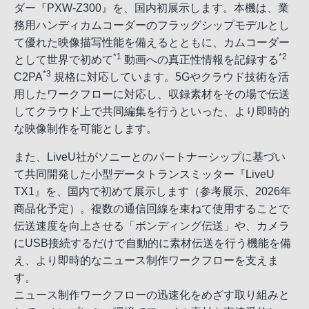
ダー『PXW-Z300』を、国内初展示します。本機は、業
務用ハンディカムコーダーのフラッグシップモデルとし
て優れた映像描写性能を備えるとともに、カムコーダー
*1
*2
として世界で初めて
動画への真正性情報を記録する
*3
C2PA
規格に対応しています。5Gやクラウド技術を活
用したワークフローに対応し、収録素材をその場で伝送
してクラウド上で共同編集を行うといった、より即時的
な映像制作を可能とします。
また、LiveU社がソニーとのパートナーシップに基づい
て共同開発した小型データトランスミッター『LiveU
TX1』を、国内で初めて展示します（参考展示、2026年
商品化予定）。複数の通信回線を束ねて使用することで
伝送速度を向上させる「ボンディング伝送」や、カメラ
にUSB接続するだけで自動的に素材伝送を行う機能を備
え、より即時的なニュース制作ワークフローを支えま
す。
ニュース制作ワークフローの迅速化をめざす取り組みと