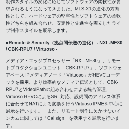
制作スタイルの変化に応じてソフトウェアの柔軟性が要
求されるようになってきました。MLS-X1の進化の方向
性として、ハードウェアの堅牢性とソフトウェアの柔軟
性どちらも組み合わせ、安定性と先進性を両立したライ
ブ制作スタイルを展示します。
■Remote & Security（拠点間伝送の進化） - NXL-ME80
/ CBK-RPU7 / Virtuoso -
メディア・エッジプロセッサー「NXL-ME80」、リモー
トプロダクションユニット「CBK-RPU7」、ソフトウェ
アベース IPメディアノード「Virtuoso」がHEVCコーデ
ックを採用。より効率的なメディア伝送として、CBK-
RPU7とVideoIPathの組み合わせによる統合管理、
Virtuoso HEVCによるSRT対応、設備間のアドレス体系
に合わせてNATによる変換を行うVirtuoso IPMEを中心に
展示を行います。 また、リモート制作に欠かせないイ
ンカムに関しては「Callsign」を活用する展示を行いま
す。