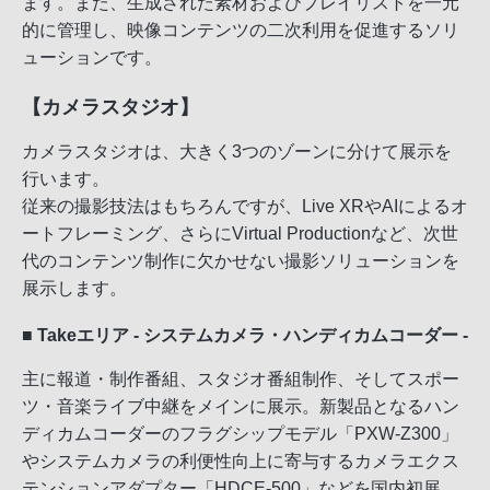
ます。また、生成された素材およびプレイリストを一元
的に管理し、映像コンテンツの二次利用を促進するソリ
ューションです。
【カメラスタジオ】
カメラスタジオは、大きく3つのゾーンに分けて展示を
行います。
従来の撮影技法はもちろんですが、Live XRやAIによるオ
ートフレーミング、さらにVirtual Productionなど、次世
代のコンテンツ制作に欠かせない撮影ソリューションを
展示します。
■ Takeエリア - システムカメラ・ハンディカムコーダー -
主に報道・制作番組、スタジオ番組制作、そしてスポー
ツ・音楽ライブ中継をメインに展示。新製品となるハン
ディカムコーダーのフラグシップモデル「PXW-Z300」
やシステムカメラの利便性向上に寄与するカメラエクス
テンションアダプター「HDCE-500」などを国内初展