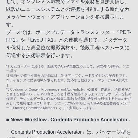
して、オンプレミス環境でファイル素材を直接受信し、
既設のニュースシステムとの連携を可能にする新たなカ
メラゲートウェイ・アプリケーションを参考展示しま
す。
ブースでは、ポータブルデータトランスミッター『PDT-
FP1』や『LiveU TX1』との連携を通じて、メタデータ
を保持した高品位な撮影素材を、後段工程へスムーズに
伝送する技術展示を行います。
*1 カムコーダーにおける、動画でのC2PA規格対応として。2025年7月時点。ソニ
ー調べ。
*2 動画への真正性情報の記録には、別途アップグレードライセンスが必要です。
本ライセンスは提供地域が限られます。対応する動画フォーマットはMP4形式で
す。
*3 Coalition for Content Provenance and Authenticity。公開者、作成者、消費者がさ
まざまな種類のメディアの出どころと来歴を追跡できるようにするオープンな技術
標準で、デジタルデータの作成や編集に関わる情報の透明性を確保するための仕組
みとして規格化されています。 ソニーは2022年3月からC2PAの運営委員会メンバ
ー（Steering Committee Member）として参画しています。
■ News Workflow - Contents Production Accelerator -
「Contents Production Accelerator」は、パッケージ型を