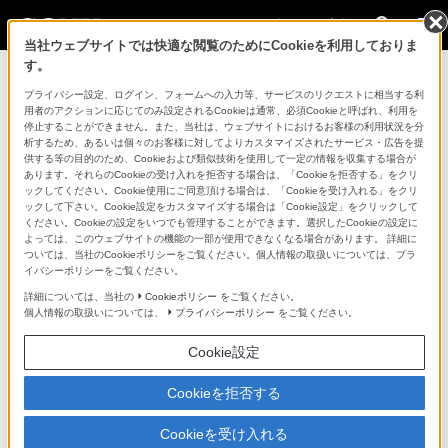
法人のお客様
当社ウェブサイトでは快適な閲覧のためにCookieを利用しておりま
す。
イベント・セミナー
プライバシー設定、ログイン、フォームへの入力等、サービスのリクエストに相当する利
用者のアクションに応じてのみ設定されるCookieは通常、必須Cookieと呼ばれ、利用を
停止することができません。また、当社は、ウェブサイトにおけるお客様の利用状況を分
析するため、あるいは個々のお客様に対してよりカスタマイズされたサービス・広告を提
イベント・セミナー一覧にもどる
供する等の目的のため、Cookieおよび類似技術を使用して一定の情報を収集する場合が
あります。それらのCookieの受け入れを拒否する場合は、「Cookieを拒否する」をクリ
ックしてください。Cookie使用にご同意頂ける場合は、「Cookieを受け入れる」をクリ
2025年10月21日
ックして下さい。Cookie設定をカスタマイズする場合は「Cookie設定」をクリックして
ください。Cookieの設定をいつでも管理することができます。選択したCookieの設定に
よっては、このウェブサイトの機能の一部が使用できなくなる場合があります。 詳細に
ついては、当社のCookieポリシーをご覧ください。個人情報の取扱いについては、プラ
メディア総合イベント「Inter BEE 2025」出展の
イバシーポリシーをご覧ください。
ご案内
詳細については、当社の
Cookieポリシー
をご覧ください。
個人情報の取扱いについては、
プライバシーポリシー
をご覧ください。
Cookie設定
ソニーマーケティング株式会社は、2025年11月19日
（水）～11月21日（金）に開催されるメディア総合イベ
Cookieを拒否する
ント「Inter BEE 2025」にソニービズネットワークス株
式会社と共同で出展します。
Cookieを受け入れる