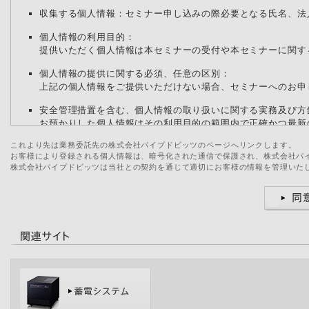
収集する個人情報：セミナー申し込みの際必要となる氏名、法
個人情報の利用目的：
提供いただく個人情報は本セミナーの受付や本セミナーに関す
個人情報の提供に関する必須、任意の区別：
上記の個人情報をご提供いただけない場合、セミナーへのお申
安全管理措置を含む、個人情報の取り扱いに関する実務及び方
お預かりした個人情報はその利用目的の範囲内で正確かつ最新
全管理措置を講じます。
これより先は業務委託先の株式会社パイプドビッツのページへリンクします。
また法令により例外として認められる場合を除き、ご本人の同
お客様により登録される個人情報は、暗号化された通信で保護され、株式会社パ
株式会社パイプドビッツは当社との契約を通じて適切にお客様の情報を管理いた
お客様にご提供いただく個人情報のお客様自身によるコントロ
当社は、個人情報に関する開示等を求められた場合、提供者ご
新、削除、または利用および開示、訂正に関する、同意の一部
個人情報に関する開示、訂正、利用停止等のお申し出窓口：
ソニービジネスソリューション株式会社 個人情報担当窓口
電話番号：03-6748-3087
（月～金 9：00－17：30 土曜日、日曜日、国民の祝日・年末
ソニービジネスソリューション株式会社における個人情報の取
http://www.sonybsc.com/privacy/index.html