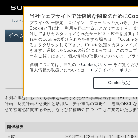
当社ウェブサイトでは快適な閲覧のためにCoo
法人のお客様
>
イベント・セミナー
>
イベント詳細
プライバシー設定、ログイン、フォームへの入力等、サー
Cookieと呼ばれ、利用を停止することができません
対してよりカスタマイズされたサービス・広告を提供する
れらのCookieの受け入れを拒否する場合は、「Cooki
る」をクリックして下さい。Cookie設定をカスタマイズ
きます。選択したCookieの設定によっては、このウェ
ーをご覧ください。個人情報の取扱いについては、プラ
詳細については、当社の
Cookieポリシー
をご覧くだ
個人情報の取扱いについては、
プライバシーポリシー
事業継続計画
Cookie設定
～BCPの策定ポイン
不測の事態においても事業を継続するための事業継続計画（BCP）
計画、防災計画の必要性と活用法、安否確認の重要性、電気のBCPな
せて蓄電池に関する条例、ならびに補助金についてもご案内いたしま
開催概要
日時
2013年7月22日（月） 14:30～17:0