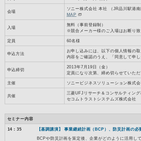
ソニー株式会社 本社 （JR品川駅港
会場
MAP
無料（事前登録制）
入場
※競合メーカー様のご入場はお断り致
定員
60名様
お申し込みには、以下の個人情報の取
申込方法
内容をご確認のうえ、「同意して申し
2013年7月19日（金）
申込締切
定員になり次第、締め切らせていただ
主催
ソニービジネスソリューション株式会
三菱UFJリサーチ＆コンサルティン
共催
セコムトラストシステムズ株式会社
セミナー内容
14：35
【基調講演】 事業継続計画（BCP）、防災計画の必
BCPや防災計画を策定後、企業がどのように活用し