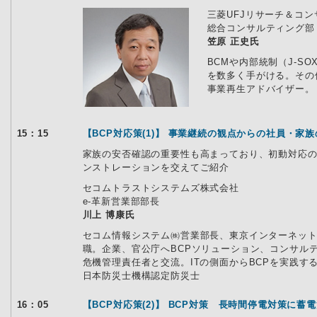
三菱UFJリサーチ＆コ
総合コンサルティング部
笠原 正史氏
BCMや内部統制（J-
を数多く手がける。その
事業再生アドバイザー。
15：15
【BCP対応策(1)】 事業継続の観点からの社員・家
家族の安否確認の重要性も高まっており、初動対応
ンストレーションを交えてご紹介
セコムトラストシステムズ株式会社
e-革新営業部部長
川上 博康氏
セコム情報システム㈱営業部長、東京インターネット(
職。企業、官公庁へBCPソリューション、コンサル
危機管理責任者と交流。ITの側面からBCPを実践す
日本防災士機構認定防災士
16：05
【BCP対応策(2)】 BCP対策 長時間停電対策に蓄